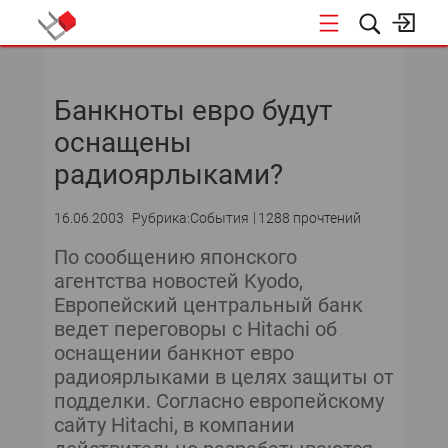
НОВОСТИ
Банкноты евро будут
СОБЫТИЯ
оснащены
ЭКСПЕРТИЗА
радиоярлыками?
ПОДПИСКА
16.06.2003
Рубрика:События
1288 прочтений
По сообщению японского
НОВОСТИ
агентства новостей Kyodo,
Европейский центральный банк
ТЕКУЩИЙ НОМЕР
ведет переговоры с Hitachi об
оснащении банкнот евро
АРХИВ
радиоярлыками в целях защиты от
подделки. Согласно европейскому
сайту Hitachi, в компании