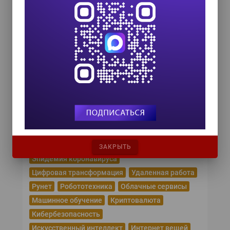
TEAM LEAD TODAY 2026
10 сентября 2026
Форум ProcessTech
18 сентября 2026
Управление данными 2026
24 сентября 2026
HR TECH + ИИ ТРАНСФОРМАЦИЯ 2026
8 октября 2026
Популярные теги
ЗАКРЫТЬ
Эпидемия коронавируса
Цифровая трансформация
Удаленная работа
Рунет
Робототехника
Облачные сервисы
Машинное обучение
Криптовалюта
Кибербезопасность
Искусственный интеллект
Интернет вещей