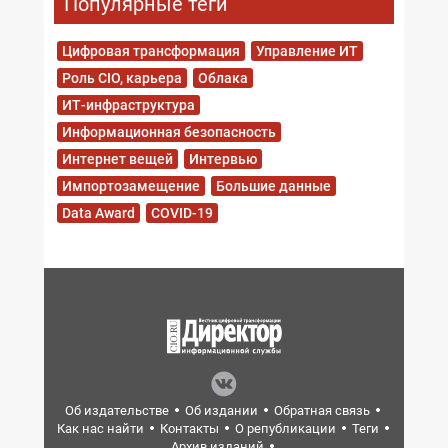
Популярные теги
Цифровая трансформация
Управление ИТ
Роль CIO, карьера
Облака
ИТ-инфраструктура
Информационная безопасность
Интернет вещей
Интервью
Импортозамещение
Большие данные
Data Award
COVID-19
Об издательстве
Об издании
Обратная связь
Как нас найти
Контакты
О републикации
Теги
Архив изданий