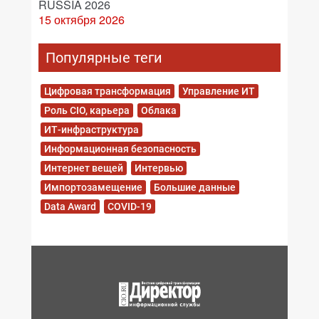
RUSSIA 2026
15 октября 2026
Популярные теги
Цифровая трансформация
Управление ИТ
Роль CIO, карьера
Облака
ИТ-инфраструктура
Информационная безопасность
Интернет вещей
Интервью
Импортозамещение
Большие данные
Data Award
COVID-19