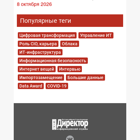
8 октября 2026
Популярные теги
Цифровая трансформация
Управление ИТ
Роль CIO, карьера
Облака
ИТ-инфраструктура
Информационная безопасность
Интернет вещей
Интервью
Импортозамещение
Большие данные
Data Award
COVID-19