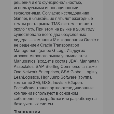
решения и его функциональностью,
используемыми инновационными
технологиями. Согласно исследованию
Gartner, в ближайшие пять лет ежегодные
темпы роста рынка TMS-систем составят
около 10%. При этом на рынке в 2006 году
существовало всего два безусловных
лидера — компания i2 и корпорация Oracle с
ее решением Oracle Transportation
Management (ранее G-Log). Из других
игроков мирового рынка упоминаются
Manugistics (входит в состав JDA), Manhattan
Associates, SAP, Sterling Commerce, а также
One Network Еnterprises, SSA Global, Logisty,
LeanLogistics, HighJump Software (группа
компаний 3M), GXS, Inovis и E2open.
Российские транспортно-экспедиционные
компании используют в основном
собственные разработки или разработку на
базе учетных систем.
Технологии