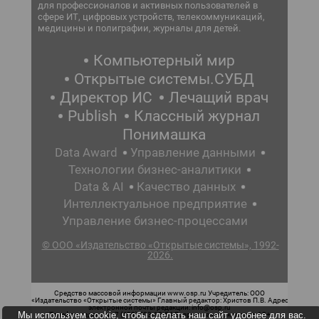
для профессионалов и активных пользователей в
сфере ИТ, цифровых устройств, телекоммуникаций,
медицины и полиграфии, журналы для детей.
Компьютерный мир
Открытые системы.СУБД
Директор ИС
Лечащий врач
Publish
Классный журнал
Понимашка
Data Award
Управление данными
Технологии бизнес-аналитики
Data & AI
Качество данных
Интеллектуальное предприятие
Управление бизнес-процессами
© ООО «Издательство «Открытые системы», 1992-
2026.
Средство массовой информации www.osp.ru Учредитель: ООО
«Издательство «Открытые системы» Главный редактор: Христов П.В. Адрес
электронной почты редакции: info@osp.ru
Мы используем cookie, чтобы сделать наш сайт удобнее для вас.
Телефон редакции: 7 (499) 703-18-54 Возрастная маркировка: 12+