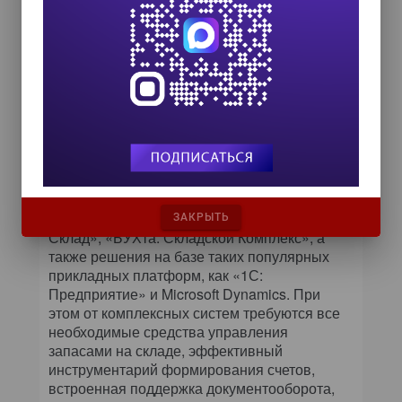
Упоминаются следующие зарубежные и
российские решения разного уровня: SAP
LES, Oracle Warehouse Management,
WarehouseManager компании Swisslog,
Manhattan Associates WMS, Exceed WMS
(Infor WM NG) компании SSA Global, Logistic
Vision Suite компании Mantis, Solvo.WMS
компании «Солво», CoreWMS компании
CorePartners, Radio Beаcon WMS компании
Accellos, Qguar компании Quantum,
«SV:Склад» компании «Бизнес Консалтинг
Групп», «Фолио WinСклад», «1С: Торговля и
ЗАКРЫТЬ
Склад», «БУХта: Складской Комплекс», а
также решения на базе таких популярных
прикладных платформ, как «1С:
Предприятие» и Microsoft Dynamics. При
этом от комплексных систем требуются все
необходимые средства управления
запасами на складе, эффективный
инструментарий формирования счетов,
встроенная поддержка документооборота,