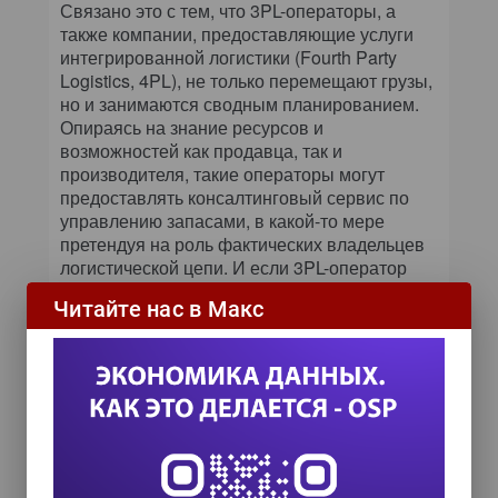
Связано это с тем, что 3PL-операторы, а
также компании, предоставляющие услуги
интегрированной логистики (Fourth Party
Logistics, 4PL), не только перемещают грузы,
но и занимаются сводным планированием.
Опираясь на знание ресурсов и
возможностей как продавца, так и
производителя, такие операторы могут
предоставлять консалтинговый сервис по
управлению запасами, в какой-то мере
претендуя на роль фактических владельцев
логистической цепи. И если 3PL-оператор
еще может ассоциироваться только с WMS-
Читайте нас в Макс
системой, то набор функций 4PL-оператора
лежит уже в области охвата ERP-систем. В
связи с этим ожидается рост инвестиций в
информационные технологии,
обеспечивающие эффективное
функционирование компаний.
Темпы роста рынка WMS ежегодно
увеличиваются примерно на 50%.