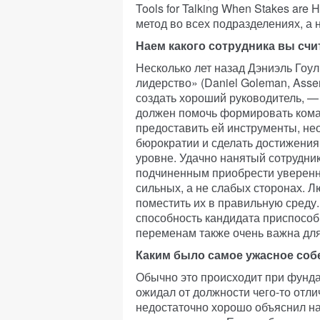
Tools for Talking When Stakes are H
метод во всех подразделениях, а
Наем какого сотрудника вы сч
Несколько лет назад Дэниэль Гоу
лидерство» (Daniel Goleman, Asser
создать хороший руководитель, —
должен помочь формировать кома
предоставить ей инструменты, не
бюрократии и сделать достижени
уровне. Удачно нанятый сотрудн
подчиненным приобрести уверенно
сильных, а не слабых сторонах. Л
поместить их в правильную среду.
способность кандидата приспособ
переменам также очень важна для 
Каким было самое ужасное соб
Обычно это происходит при фунда
ожидал от должности чего-то отли
недостаточно хорошо объяснил наш