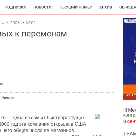
ПОДПИСКА
НОВОСТИ
ТЕКУЩИЙ НОМЕР
АРХИВ
ОБ ИЗД
РЕКЛА
бы
2008
№ 01
овых к переменам
ия
ИТ
Разное
III М
конгр
l’s — одна из самых быстрорастущих
8 сен
2006 год эта компания открыла в США
е чего общее число ее магазинов
TEAM