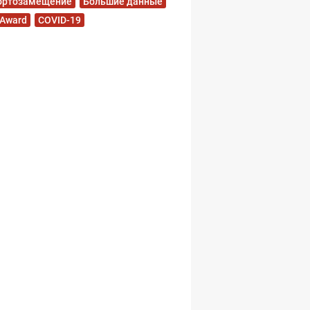
ортозамещение
Большие данные
 Award
COVID-19