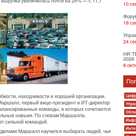
е выручка увеличилась почти на 25% — с 11,7
10 се
Фору
18 се
Упра
24 се
HR T
2026
8 окт
По
гибкости, находчивости и хорошей организации.
Цифр
Маршалл, первый вице-президент и ИТ-директор
Упра
балансированные команды, в которых сочетаются
Обла
альные навыки. По словам Маршалла,
Инфо
ет сильной командой.
Инте
тделами Маршалл научился выбирать людей, чьи