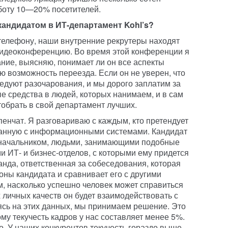
аботу 10—20% посетителей.
кандидатом в ИТ-департамент Kohl’s?
 телефону, наши внутренние рекрутеры находят
видеоконференцию. Во время этой конференции я
ние, выясняю, понимает ли он все аспекты
ю возможность переезда. Если он не уверен, что
ледуют разочарования, и мы дорого заплатим за
е средства в людей, которых нанимаем, и в сам
тобрать в свой департамент лучших.
енчат. Я разговариваю с каждым, кто претендует
занную с информационными системами. Кандидат
 начальником, людьми, занимающими подобные
и ИТ- и бизнес-отделов, с которыми ему придется
анда, ответственная за собеседования, которая
оны кандидата и сравнивает его с другими
, насколько успешно человек может справиться
х личных качеств он будет взаимодействовать с
сь на этих данных, мы принимаем решение. Это
ому текучесть кадров у нас составляет менее 5%.
. У наших конкурентов текучесть гораздо выше.