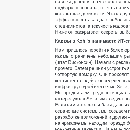
навыки дополняют его собственны
подбору персонала, то есть наним
конкретные должности. Эта и друг
эффективность: за два с небольш
специалистов, а текучесть кадров
Ниже он раскрывает секреты выбо
Как вы в Kohl’s нанимаете ИТ-
Нам пришлось перейти к более ор
как мы ограничены небольшим ры
(штат Висконсин). Начали с рекла
прочего. Затем решили устроить 
четвертую ярмарку. Они проходят
контингент людей с определенны
инфраструктурой или сетью Sella,
Мы продвигаем среди потенциальн
интересуются Sella, им следует п
Если вам интересны базы данных
сервисные системы, мы создаем и
разработке приложений и другая —
на ярмарке мы находим гораздо б
конкретные вакансии. На нашу по