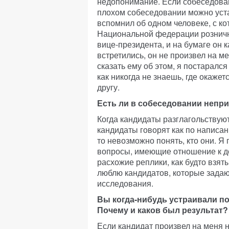
недопонимание. Если собеседован
плохом собеседовании можно уста
вспомнил об одном человеке, с к
Национальной федерации розничн
вице-президента, и на бумаге он 
встретились, он не произвел на м
сказать ему об этом, я постаралс
как никогда не знаешь, где окажет
другу.
Есть ли в собеседовании непр
Когда кандидаты разглагольствуют
кандидаты говорят как по написа
то невозможно понять, кто они. 
вопросы, имеющие отношение к до
расхожие реплики, как будто взят
люблю кандидатов, которые зада
исследования.
Вы когда-нибудь устраивали п
Почему и каков был результат?
Если кандидат произвел на меня н