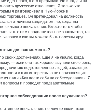
ие идет плохо, я его прерываю. Но иногда и на
новить дружеские отношения. Я только что
оторым я разговаривал в Нью-Йорке в
ых торговцев. Он претендовал на должность
казался отличным кандидатом, но, когда мы
еня сильного впечатления. Вместо того чтобы
я завязать с ним продолжительное знакомство, так
ся человек и как вы можете быть полезны друг
иятные для вас моменты?
 о своих достижениях. Еще я не люблю, когда
нному, — если они так хорошо выучили свою роль,
Я предпочитаю подготовленных людей, задающих
лжности и к их интересам, а не произносящих
ые из книги «Как вести себя на собеседовании». Я
ют вопросы и проводят предварительные
овторное собеседование после неудачного?
егативное впечатление, но другие люди, тоже