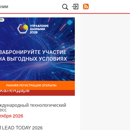
АНИИ
МА
-календарь
еждународный технологический
есс
тября 2026
 LEAD TODAY 2026