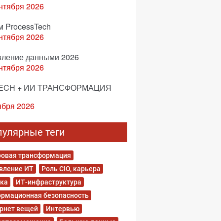
нтября 2026
м ProcessTech
нтября 2026
вление данными 2026
нтября 2026
ECH + ИИ ТРАНСФОРМАЦИЯ
ября 2026
пулярные теги
овая трансформация
вление ИТ
Роль CIO, карьера
ка
ИТ-инфраструктура
рмационная безопасность
рнет вещей
Интервью