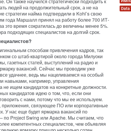
е. Он также научился стратегически подходить к
Имп
ать людей на продолжительный срок, а не на
Data
ие стратегии найма подтвердили в Kohl’s свою
им года Маршалл принял на работу более 700 ИТ-
 за это время сократилась до величины менее 5%.
ра подходящих специалистов на долгий срок.
специалистов?
игинальным способам привлечения кадров, так
нком со штаб-квартирой около города Милуоки
мы, газетных статей, выступлений на радио и
ярмарку вакансий. Сейчас мы проводим уже
 все удачнее, ведь мы нацеливаемся на особый
ми навыками, например, управления
 а не ищем кандидатов на конкретные должности.
ых кандидатов идею о том, что, если они
оговорить с нами, потому что мы ее используем.
, приложения, связующее ПО или корпоративные
х. У нас еще будет ярмарка вакансий по
 по Project Swing или Apache. Мы считаем, что
олее компетентных специалистов, чем объявляя
следнюю ярмарку пришло несколько сотен