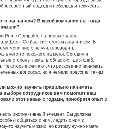
обросовестный подход и небольшая текучесть
ого вы наняли? В какой компании вы тогда
анимали?
ии Prime Computer. Я впервые занял
вали Джек. Он был системным аналитиком. В
ремя меня никто не учил проводить
кать кого-то похожего на меня. Сегодня я
ьные стороны лежат в областях, где я слаб,
. Некоторые считают, что рискованно нанимать
еделенных вопросах, но я немало преуспел таким
или можно научить правильно нанимать
 в выборе сотрудников вам помогает ваш
овали этот навык с годами, приобретя опыт и
а есть инстинктивный элемент. Вы должны
пособны общаться с ним, ладить с ним и
ему-то научить можно, но к этому нужно иметь