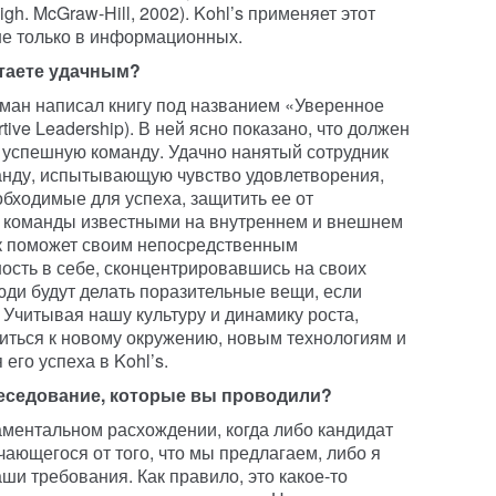
igh. McGraw-Hill, 2002). Kohl’s применяет этот
 не только в информационных.
итаете удачным?
лман написал книгу под названием «Уверенное
tive Leadership). В ней ясно показано, что должен
 успешную команду. Удачно нанятый сотрудник
нду, испытывающую чувство удовлетворения,
обходимые для успеха, защитить ее от
я команды известными на внутреннем и внешнем
ик поможет своим непосредственным
сть в себе, сконцентрировавшись на своих
юди будут делать поразительные вещи, если
 Учитывая нашу культуру и динамику роста,
иться к новому окружению, новым технологиям и
его успеха в Kohl’s.
еседование, которые вы проводили?
ментальном расхождении, когда либо кандидат
чающегося от того, что мы предлагаем, либо я
и требования. Как правило, это какое-то