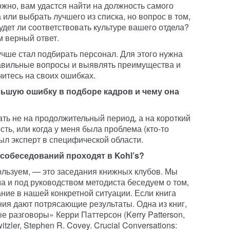
жно, вам удастся найти на должность самого
или выбрать лучшего из списка, но вопрос в том,
будет ли соответствовать культуре вашего отдела?
м верный ответ.
лучше стал подбирать персонал. Для этого нужна
равильные вопросы и выявлять преимущества и
читесь на своих ошибках.
ьшую ошибку в подборе кадров и чему она
ь не на продолжительный период, а на короткий
ть, или когда у меня была проблема (кто-то
был эксперт в специфической области.
собеседований проходят в Kohl’s?
ользуем, — это заседания книжных клубов. Мы
а и под руководством методиста беседуем о том,
ание в нашей конкретной ситуации. Если книга
ния дают потрясающие результаты. Одна из книг,
 разговоры» Керри Паттерсон (Kerry Patterson,
tzler, Stephen R. Covey. Crucial Conversations: