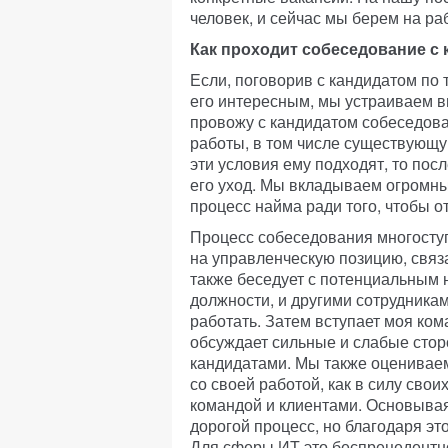
человек, и сейчас мы берем на р
Как проходит собеседование с 
Если, поговорив с кандидатом по
его интересным, мы устраиваем 
провожу с кандидатом собеседова
работы, в том числе существующу
эти условия ему подходят, то пос
его уход. Мы вкладываем огромны
процесс найма ради того, чтобы о
Процесс собеседования многоступ
на управленческую позицию, свя
также беседует с потенциальным
должности, и другими сотрудникам
работать. Затем вступает моя ком
обсуждает сильные и слабые стор
кандидатами. Мы также оцениваем
со своей работой, как в силу свои
командой и клиентами. Основывая
дорогой процесс, но благодаря эт
Для сферы ИТ это беспрецедентно