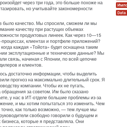
произойдет через три года, это больше похоже на
Имп
тазировать, но учитывайте закономерности
Data
в было качество. Мы спросили, сможем ли мы
имание качеству при растущих объемах
ожности продуктовых линеек. Как через 10—15
с-процессах, клиентах и портфеле приложений?
 когда каждая «Тойота» будет оснащена таким
ании эксплутационные и технические данные? Мы
ли связь, начиная с Японии, по всей цепочке
дилеров и клиентов.
лось достаточно информации, чтобы выделить
вили прогноз на максимально длительный срок. Я
водству компании. Чтобы их не пугать,
 обращения за советом. Им было сказано
ете, у нас в ИТ-отделе большие проблемы из-за
жение, и мы хотим попытаться это изменить. Чем
 точно, как только возможно, — тем лучше мы
 руководители свободно говорили о будущем и
 бизнеса, которые я представляла. Они