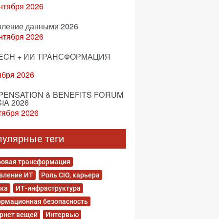
нтября 2026
вление данными 2026
нтября 2026
ECH + ИИ ТРАНСФОРМАЦИЯ
ября 2026
ENSATION & BENEFITS FORUM
IA 2026
тября 2026
пулярные теги
овая трансформация
вление ИТ
Роль CIO, карьера
ка
ИТ-инфраструктура
рмационная безопасность
рнет вещей
Интервью