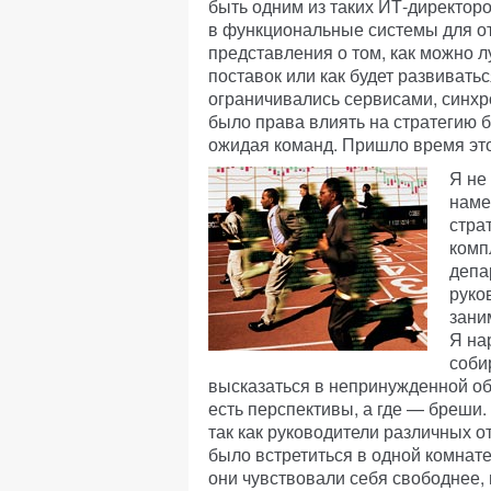
быть одним из таких ИТ-директор
в функциональные системы для о
представления о том, как можно л
поставок или как будет развиват
ограничивались сервисами, синхр
было права влиять на стратегию б
ожидая команд. Пришло время это
Я не
наме
стра
комп
депа
руко
зани
Я на
соби
высказаться в непринужденной обс
есть перспективы, а где — бреши.
так как руководители различных о
было встретиться в одной комнате
они чувствовали себя свободнее,