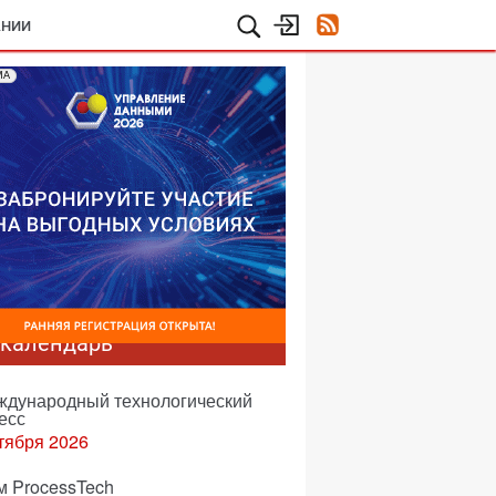
АНИИ
МА
-календарь
еждународный технологический
есс
тября 2026
м ProcessTech