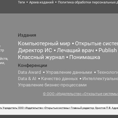
Теги
Архив изданий
Политика обработки персональных 
Издания
Компьютерный мир
Открытые сист
е
Директор ИС
Лечащий врач
Publish
ктр
Классный журнал
Понимашка
йств,
ии,
Конференции
Data Award
Управление данными
Технолог
Data & AI
Качество данных
Интеллектуальн
Управление бизнес-процессами
© ООО «Издательство «Открытые системы»
 Учредитель: ООО «Издательство «Открытые системы» Главный редактор: Христов П.В. Адрес
стная маркировка: 12+ Свидетельство о регистрации СМИ сетевого издания Эл.№ ФС77-62008