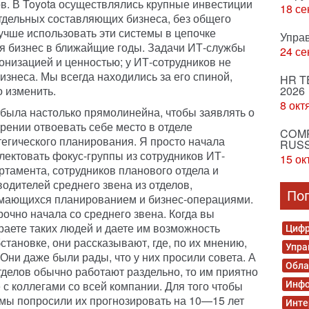
ов. В Toyota осуществлялись крупные инвестиции
18 се
тдельных составляющих бизнеса, без общего
учше использовать эти системы в цепочке
Упра
ься бизнес в ближайщие годы. Задачи ИТ-службы
24 се
онизацией и ценностью; у ИТ-сотрудников не
изнеса. Мы всегда находились за его спиной,
HR T
 изменить.
2026
8 окт
 была настолько прямолинейна, чтобы заявлять о
рении отвоевать себе место в отделе
COMP
тегического планирования. Я просто начала
RUSS
лектовать фокус-группы из сотрудников ИТ-
15 ок
ртамента, сотрудников планового отдела и
водителей среднего звена из отделов,
По
мающихся планированием и бизнес-операциями.
рочно начала со среднего звена. Когда вы
раете таких людей и даете им возможность
Цифр
тановке, они рассказывают, где, по их мнению,
Упра
 Они даже были рады, что у них просили совета. А
Обла
тделов обычно работают раздельно, то им приятно
 с коллегами со всей компании. Для того чтобы
Инфо
 мы попросили их прогнозировать на 10—15 лет
Инте