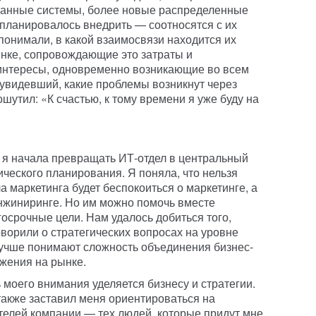
ованные системы, более новые распределенные
 планировалось внедрить — соотносятся с их
понимали, в какой взаимосвязи находится их
нке, сопровождающие это затраты и
интересы, одновременно возникающие во всем
 увидевший, какие проблемы возникнут через
ошутил: «К счастью, к тому времени я уже буду на
к я начала превращать ИТ-отдел в центральный
ческого планирования. Я поняла, что нельзя
ла маркетинга будет беспокоиться о маркетинге, а
инжиниринге. Но им можно помочь вместе
осрочные цели. Нам удалось добиться того,
ворили о стратегических вопросах на уровне
лучше понимают сложность объединения бизнес-
ижения на рынке.
моего внимания уделяется бизнесу и стратегии.
также заставил меня ориентироваться на
елей компании — тех людей, которые придут мне