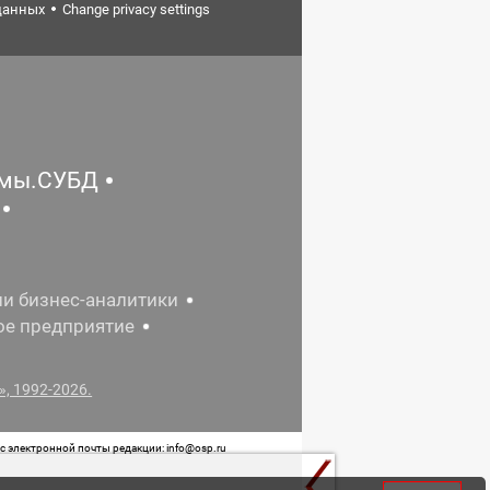
данных
Change privacy settings
емы.СУБД
ии бизнес-аналитики
ое предприятие
, 1992-2026.
 электронной почты редакции: info@osp.ru
 от 05 июня 2015 г. выдано Роскомнадзором.