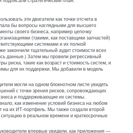
 подписали стратегический план.
ьзовать эти двигатели как точки отсчета в
елала бы вопросы наглядными для высшего
менты своего бизнеса, например цепочку
рганизациями (такими, как поставщики запчастей)
ответствующими системами и их полной
уже закончили тщательный аудит стоимости всех
лись данные.) Затем мы провели регрессивный
ы риска, такие как возраст и стоимость систем, и
димы для их поддержки. Мы добавили в модель
дители могли на одном блокнотном листе увидеть
решений с точки зрения рисков, сопровождающих
изнеса и поддерживающие их системы.
ознало, как изменение условий бизнеса на любом
т на их ИТ-портфель. Мы также создали второй
 ситуацию в реальном времени и краткосрочные
уководители впервые увидели, как приложения —