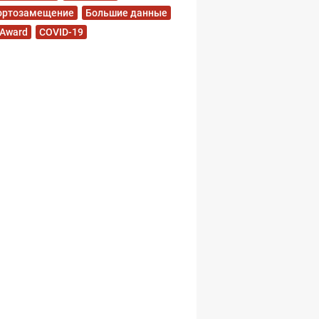
ортозамещение
Большие данные
 Award
COVID-19