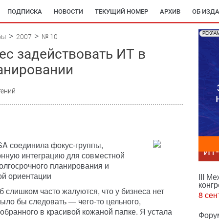
ПОДПИСКА
НОВОСТИ
ТЕКУЩИЙ НОМЕР
АРХИВ
ОБ ИЗД
РЕКЛА
бы
2007
№ 10
ес задействовать ИТ в
анировании
тений
USA соединила фокус-группы,
ИТ
онную интеграцию для совместной
олгосрочного планирования и
ой ориентации
III М
конгр
слишком часто жалуются, что у бизнеса нет
8 сен
было бы следовать — чего-то цельного,
бранного в красивой кожаной папке. Я устала
Фору