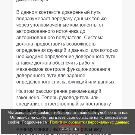
В данном контексте доверенный путь
подразумевает передачу данных только
через уполномоченные компоненты от
авторизованного источника до
авторизованного получателя. Система
должна предоставить возможность
определения функций и данных, для которых
необходимо определение доверенного пути,
а также должна обеспечить работу
механизмов контроля функционирования
доверенного пути для заранее
определенного списка функций или данных.
На этом рассмотрение рекомендаций
закончено. Теперь руководитель или
специалист, ответственный за постановку
задачи по построению или описанию
Мы используем cookie, чтобы сделать наш сайт удобнее для вас.
подсистемы информационной безопасности
Оставаясь на сайте, вы даете свое согласие на использование
конкретной информационной системы, как
cookie. Подробнее см.
Политику обработки персональных данных
минимум знает, на какие вопросы ему
Закрыть