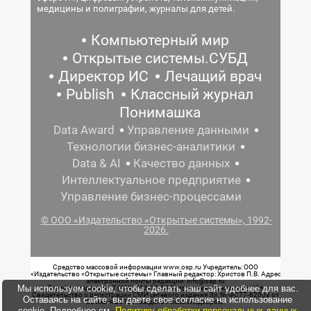
медицины и полиграфии, журналы для детей.
Компьютерный мир
Открытые системы.СУБД
Директор ИС
Лечащий врач
Publish
Классный журнал
Понимашка
Data Award
Управление данными
Технологии бизнес-аналитики
Data & AI
Качество данных
Интеллектуальное предприятие
Управление бизнес-процессами
© ООО «Издательство «Открытые системы», 1992-
2026.
Средство массовой информации www.osp.ru Учредитель: ООО
«Издательство «Открытые системы» Главный редактор: Христов П.В. Адрес
электронной почты редакции: info@osp.ru
Мы используем cookie, чтобы сделать наш сайт удобнее для вас.
Телефон редакции: 7 (499) 703-18-54 Возрастная маркировка: 12+
Свидетельство о регистрации СМИ сетевого издания Эл.№ ФС77-62008 от
Оставаясь на сайте, вы даете свое согласие на использование
05 июня 2015 г. выдано Роскомнадзором.
cookie. Подробнее см.
Политику обработки персональных данных