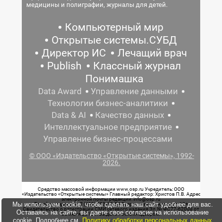
медицины и полиграфии, журналы для детей.
Компьютерный мир
Открытые системы.СУБД
Директор ИС
Лечащий врач
Publish
Классный журнал
Понимашка
Data Award
Управление данными
Технологии бизнес-аналитики
Data & AI
Качество данных
Интеллектуальное предприятие
Управление бизнес-процессами
© ООО «Издательство «Открытые системы», 1992-
2026.
Средство массовой информации www.osp.ru Учредитель: ООО
«Издательство «Открытые системы» Главный редактор: Христов П.В. Адрес
электронной почты редакции: info@osp.ru
Мы используем cookie, чтобы сделать наш сайт удобнее для вас.
Телефон редакции: 7 (499) 703-18-54 Возрастная маркировка: 12+
Свидетельство о регистрации СМИ сетевого издания Эл.№ ФС77-62008 от
Оставаясь на сайте, вы даете свое согласие на использование
05 июня 2015 г. выдано Роскомнадзором.
cookie. Подробнее см.
Политику обработки персональных данных