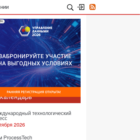
АНИИ
МА
-календарь
еждународный технологический
есс
тября 2026
м ProcessTech