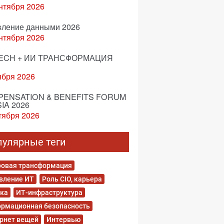
нтября 2026
вление данными 2026
нтября 2026
ECH + ИИ ТРАНСФОРМАЦИЯ
ября 2026
ENSATION & BENEFITS FORUM
IA 2026
тября 2026
пулярные теги
овая трансформация
вление ИТ
Роль CIO, карьера
ка
ИТ-инфраструктура
рмационная безопасность
рнет вещей
Интервью