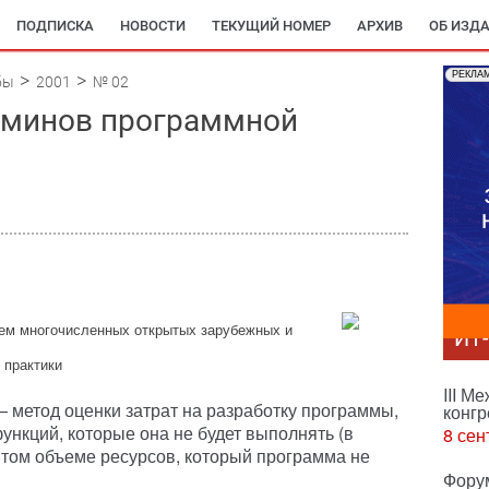
ПОДПИСКА
НОВОСТИ
ТЕКУЩИЙ НОМЕР
АРХИВ
ОБ ИЗД
РЕКЛА
бы
2001
№ 02
рминов программной
ием многочисленных открытых зарубежных и
ИТ
 практики
III М
 метод оценки затрат на разработку программы,
конгр
ункций, которые она не будет выполнять (в
8 сен
а том объеме ресурсов, который программа не
Фору