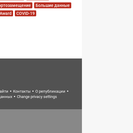
ортозамещение
Большие данные
 Award
COVID-19
найти
Контакты
О републикации
данных
Change privacy settings