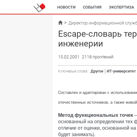
НОВОСТИ
СОБЫТИЯ
ЭКСПЕРТИЗА
Директор информационной служ
Escape-cловарь те
инженерии
15.02.2001
2118 прочтений
Другое
ИТ-университет
Ключевые слова :
Cоставлен и адаптирован с использован
отечественных источников, а также живой
Метод функциональных точек
—
основанный на определении тех ф
отличие от оценки, основанной н
будет занимать).