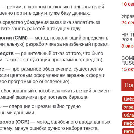
18 се
— режим, в котором несколько пользователей
менно портить одну и ту же базу данных.
Упра
средство убеждения заказчика заплатить за
24 се
тите занять работой в текущем году.
HR T
логии (СMM)
— метод, позволяющий определить
2026
ачительную) разработчика за неизбежный провал.
8 окт
едств
— решительный отказ от того, что было
COMP
см. также: эксплуатация программных средств).
RUSS
ие
— программное обеспечение, существенно
15 ок
рсии цветовым оформлением экранных форм и
овое программное обеспечение).
По
обоснованный способ исключить всякий элемент
маций заказчика при поставке барахла.
Цифр
»
— операция с чрезвычайно трудно
Упра
дными данными.
Обла
волов (OCR)
— метод ошибочного ввода данных
Инфо
тему, минуя ошибки ручного набора текста.
Инте