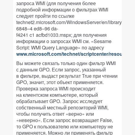
запроса WMI (для получения более
подробной информации о фильтрах WMI
следует пройти по ссылке
technet2.microsoft.com/WindowsServer/en/library/dfba
6848–4 ed8–96 da-
f4241 c1 acfbd1033.mspx; для получения
информации о запросах WMI см. «Sesame
Script: WMI Query Language» по адресу
www.microsoft.com/technet/scriptcenter/resources
Вы можете связать только один фильтр WMI
с данным GPO. Если запрос, указанный
в фильтре, выдаст результат True при чтении
GPO, значит, этот объект применяется.
Проверка запроса WMI происходит
на клиентском компьютере, который
обрабатывает GPO. Запрос исследует
собственный местный репозиторий WMI,
чтобы получить ответ «верно» или
«неверно». Если запрос возвращает False,
то GPO к пользователю или компьютеру не
применяется. Можно ли применять фильтр