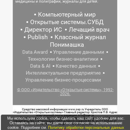
медицины и полиграфии, журналы для детей.
Компьютерный мир
Открытые системы.СУБД
Директор ИС
Лечащий врач
Publish
Классный журнал
Понимашка
Data Award
Управление данными
Технологии бизнес-аналитики
Data & AI
Качество данных
Интеллектуальное предприятие
Управление бизнес-процессами
© ООО «Издательство «Открытые системы», 1992-
2026.
Средство массовой информации www.osp.ru Учредитель: ООО
«Издательство «Открытые системы» Главный редактор: Христов П.В. Адрес
электронной почты редакции: info@osp.ru
Мы используем cookie, чтобы сделать наш сайт удобнее для вас.
Телефон редакции: 7 (499) 703-18-54 Возрастная маркировка: 12+
Свидетельство о регистрации СМИ сетевого издания Эл.№ ФС77-62008 от
Оставаясь на сайте, вы даете свое согласие на использование
05 июня 2015 г. выдано Роскомнадзором.
cookie. Подробнее см.
Политику обработки персональных данных