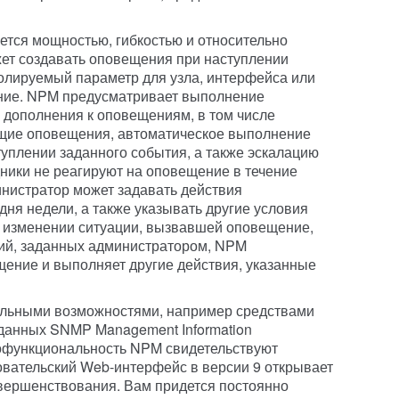
тся мощностью, гибкостью и относительно
ет создавать оповещения при наступлении
ролируемый параметр для узла, интерфейса или
ние. NPM предусматривает выполнение
е дополнения к оповещениям, в том числе
щие оповещения, автоматическое выполнение
уплении заданного события, а также эскалацию
дники не реагируют на оповещение в течение
нистратор может задавать действия
 дня недели, а также указывать другие условия
 изменении ситуации, вызвавшей оповещение,
вий, заданных администратором, NPM
ение и выполняет другие действия, указанные
ельными возможностями, например средствами
 данных SNMP Management Information
лнофункциональность NPM свидетельствуют
зовательский Web-интерфейс в версии 9 открывает
вершенствования. Вам придется постоянно