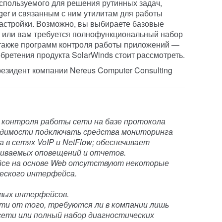
спользуемого для решения рутинных задач,
ger и связанным с ним утилитам для работы
настройки. Возможно, вы выбираете базовые
и или вам требуется полнофункциональный набор
 также программ контроля работы приложений —
бретения продукта SolarWinds стоит рассмотреть.
резидент компании Nereus Computer Consulting
 контроля работы сети на базе протокола
одимости подключать средства мониторинга
 в сетях VoIP и NetFlow; обеспечивает
иваемых оповещений и отчетов.
йсе на основе Web отсутствуют некоторые
еского интерфейса.
евых интерфейсов.
сти от того, требуются ли в компании лишь
сети или полный набор диагностических