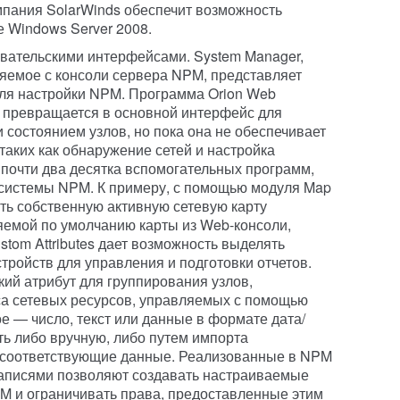
мпания SolarWinds обеспечит возможность
е Windows Server 2008.
вательскими интерфейсами. System Manager,
яемое с консоли сервера NPM, представляет
ля настройки NPM. Программа Orion Web
, превращается в основной интерфейс для
 состоянием узлов, но пока она не обеспечивает
таких как обнаружение сетей и настройка
 почти два десятка вспомогательных программ,
 системы NPM. К примеру, с помощью модуля Map
ть собственную активную сетевую карту
яемой по умолчанию карты из Web-консоли,
stom Attributes дает возможность выделять
тройств для управления и подготовки отчетов.
кий атрибут для группирования узлов,
са сетевых ресурсов, управляемых с помощью
е — число, текст или данные в формате дата/
ь либо вручную, либо путем импорта
 соответствующие данные. Реализованные в NPM
аписями позволяют создавать настраиваемые
M и ограничивать права, предоставленные этим