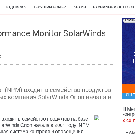
ПОДПИСКА
ТЕКУЩИЙ НОМЕР
АРХИВ
EXCHANGE & OUTLOOK
РЕКЛА
2
ormance Monitor SolarWinds
е
or (NPM) входит в семейство продуктов
ИТ
ых компания SolarWinds Orion начала в
III М
конгр
) входит в семейство продуктов на базе
8 сен
arWinds Orion начала в 2001 году. NPM
ная система контроля и оповещения,
TEAM