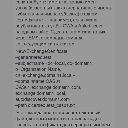
если требуется иметь несколько имен
узлов (известных как альтернативные имена
субъекта или имена субъекта) в одном
сертификате — например, если нужно
опубликовать службы OWA и Autodiscover
на одном сайте. Сделать это можно только
через EMS, с помощью команды
со следующим синтаксисом:
New-ExchangeCertificate
–generaterequest
–subjectname «dc=local, dc=domain1,
o=Organization Name,
cn=exchange.domain1.local»
–domainname CAS01,
CAS01.exchange.domain1.com,
exchange.domain1.local,
autodiscover.domain1.com
–path c:certrequest_cas01.txt
Эта команда подготавливает текстовый
файл, который можно использовать для
запроса сертификата для сервера с именем