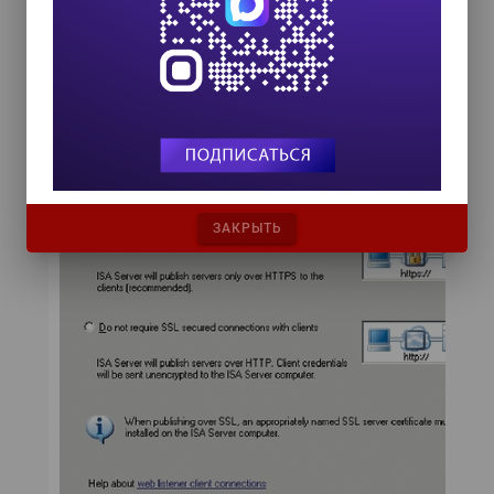
Web Listener мастера New Exchange
Publishing Rule, чтобы запустить мастер New
Web Listener Definition, и введите имя
слушателя. Установите режим обязательного
применения SSL при соединениях
с клиентами, как показано на экране 3.
ЗАКРЫТЬ