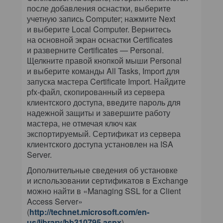
после добавления оснастки, выберите
учетную запись Computer; нажмите Next
и выберите Local Computer. Вернитесь
на основной экран оснастки Certificates
и разверните Certificates — Personal.
Щелкните правой кнопкой мыши Personal
и выберите команды All Tasks, Import для
запуска мастера Certificate Import. Найдите
pfx-файл, скопированный из сервера
клиентского доступа, введите пароль для
надежной защиты и завершите работу
мастера, не отмечая ключ как
экспортируемый. Сертификат из сервера
клиентского доступа установлен на ISA
Server.
Дополнительные сведения об установке
и использовании сертификатов в Exchange
можно найти в «Managing SSL for a Client
Access Server»
(
http://technet.microsoft.com/en-
us/library/bb310795.aspx
).