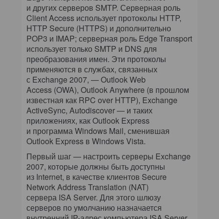
и других серверов SMTP. Серверная роль
Client Access использует протоколы HTTP,
HTTP Secure (HTTPS) и дополнительно
POP3 и IMAP; серверная роль Edge Transport
использует только SMTP и DNS для
преобразования имен. Эти протоколы
применяются в службах, связанных
с Exchange 2007, — Outlook Web
Access (OWA), Outlook Anywhere (в прошлом
известная как RPC over HTTP), Exchange
ActiveSync, Autodiscover — и таких
приложениях, как Outlook Express
и программа Windows Mail, сменившая
Outlook Express в Windows Vista.
Первый шаг — настроить серверы Exchange
2007, которые должны быть доступны
из Internet, в качестве клиентов Secure
Network Address Translation (NAT)
сервера ISA Server. Для этого шлюзу
серверов по умолчанию назначается
внутренний IP-адрес компьютера ISA Server