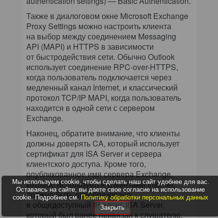
authentication settings) — Basic Authentication.
Также в диалоговом окне Microsoft Exchange
Proxy Settings можно настроить клиента
на выбор между соединением Messaging
API (MAPI) и HTTPS в зависимости
от быстродействия сети. Обычно Outlook
использует соединение RPC-over-HTTPS,
когда пользователь подключается через
медленный канал Internet, и классический
протокол TCP/IP MAPI, когда пользователь
находится в одной сети с сервером
Exchange.
Наконец, обратите внимание, что клиенты
должны доверять CA, который использует
сертификат для ISA Server и сервера
клиентского доступа. Кроме того,
опубликованное имя сервера Exchange,
Мы используем cookie, чтобы сделать наш сайт удобнее для вас.
которое используется клиентами Internet,
Оставаясь на сайте, вы даете свое согласие на использование
должно быть преобразовано
cookie. Подробнее см.
Политику обработки персональных данных
в общедоступный IP-адрес ISA Server,
Закрыть
который был ранее привязан к слушателю.