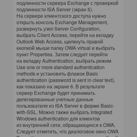
подлинности сервера Exchange с проверкой
подлинности ISA Server (экран 5).
На сервере клиентского доступа нужно
открыть консоль Exchange Management,
развернуть узел Server Configuration,
выбрать Client Access, перейти на вкладку
Outlook Web Access, щелкнуть правой
кнопкой мыши папку OWA virtual и выбрать
пункт Properties. Затем следует перейти
на вкладку Authentication, выбрать режим
Use one or more standard authentication
methods и установить флажок Basic
authentication (password is sent in clear text),
как показано на экране 6. В результате
сервер Exchange будет принимать
делегированные учетные данные
пользователя из ISA Server в форме Basic-
with-SSL. Можно также выбрать Integrated
Windows authentication для клиентов
из внутренней сети, обращающихся к OWA.
Следует отметить, что диалоговое окно OWA