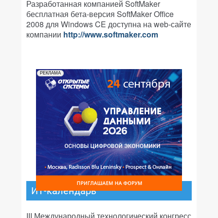
Разработанная компанией
SoftMaker
бесплатная бета-версия
SoftMaker
Office
2008 для
Windows
CE
доступна на
web
-сайте
компании
http
://
www
.
softmaker
.
com
РЕКЛАМА
ИТ-календарь
III Международный технологический конгресс