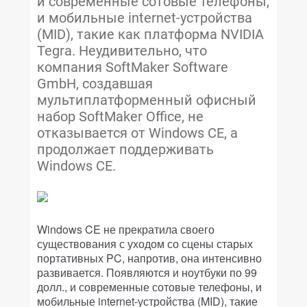
и современные сотовые телефоны,
и мобильные internet-устройства
(MID), такие как платформа NVIDIA
Tegra. Неудивительно, что
компания SoftMaker Software
GmbH, создавшая
мультиплатформенный офисный
набор SoftMaker Office, не
отказывается от Windows CE, а
продолжает поддерживать
Windows CE.
Windows
CE
не прекратила своего
существования с уходом со сцены старых
портативных
PC
, напротив, она интенсивно
развивается. Появляются и ноутбуки по 99
долл., и современные сотовые телефоны, и
мобильные
internet
-устройства (
MID
), такие