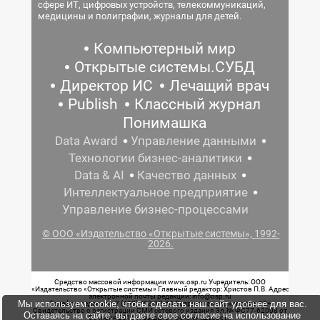
сфере ИТ, цифровых устройств, телекоммуникаций,
медицины и полиграфии, журналы для детей.
Компьютерный мир
Открытые системы.СУБД
Директор ИС
Лечащий врач
Publish
Классный журнал
Понимашка
Data Award
Управление данными
Технологии бизнес-аналитики
Data & AI
Качество данных
Интеллектуальное предприятие
Управление бизнес-процессами
© ООО «Издательство «Открытые системы», 1992-
2026.
Средство массовой информации www.osp.ru Учредитель: ООО
«Издательство «Открытые системы» Главный редактор: Христов П.В. Адрес
электронной почты редакции: info@osp.ru
Мы используем cookie, чтобы сделать наш сайт удобнее для вас.
Телефон редакции: 7 (499) 703-18-54 Возрастная маркировка: 12+
Свидетельство о регистрации СМИ сетевого издания Эл.№ ФС77-62008 от
Оставаясь на сайте, вы даете свое согласие на использование
05 июня 2015 г. выдано Роскомнадзором.