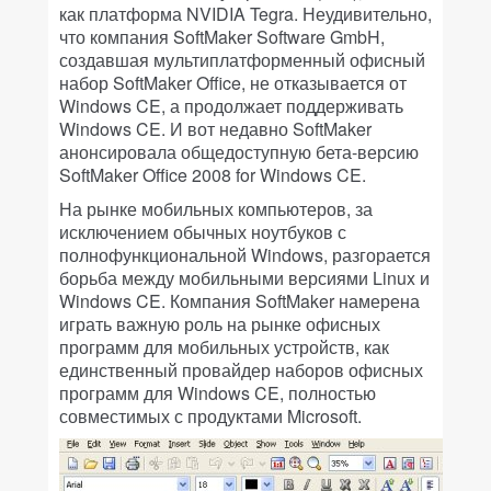
как платформа
NVIDIA
Tegra
. Неудивительно,
что компания
SoftMaker
Software
GmbH
,
создавшая мультиплатформенный офисный
набор
SoftMaker
Office
, не отказывается от
Windows
CE
, а продолжает поддерживать
Windows
CE
. И вот недавно
SoftMaker
анонсировала общедоступную бета-версию
SoftMaker
Office
2008
for
Windows
CE
.
На рынке мобильных компьютеров, за
исключением обычных ноутбуков с
полнофункциональной
Windows
, разгорается
борьба между мобильными версиями
Linux
и
Windows
CE
. Компания
SoftMaker
намерена
играть важную роль на рынке офисных
программ для мобильных устройств, как
единственный провайдер наборов офисных
программ для
Windows
CE
, полностью
совместимых с продуктами
Microsoft
.