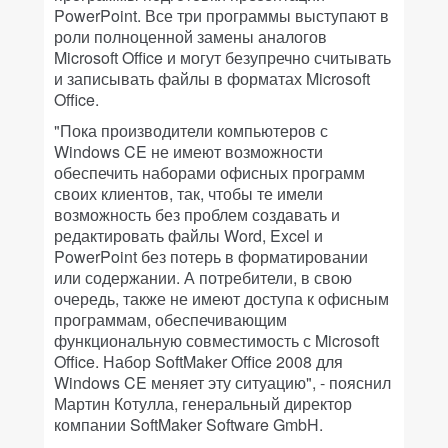
PowerPoint
. Все три программы выступают в
роли полноценной замены аналогов
Microsoft
Office
и могут безупречно считывать
и записывать файлы в форматах
Microsoft
Office
.
"Пока производители компьютеров с
Windows
CE
не имеют возможности
обеспечить наборами офисных программ
своих клиентов, так, чтобы те имели
возможность без проблем создавать и
редактировать файлы
Word
,
Excel
и
PowerPoint
без потерь в форматировании
или содержании. А потребители, в свою
очередь, также не имеют доступа к офисным
программам, обеспечивающим
функциональную совместимость с
Microsoft
Office
. Набор
SoftMaker
Office
2008 для
Windows
CE
меняет эту ситуацию", - пояснил
Мартин Котулла, генеральный директор
компании
SoftMaker
Software
GmbH
.