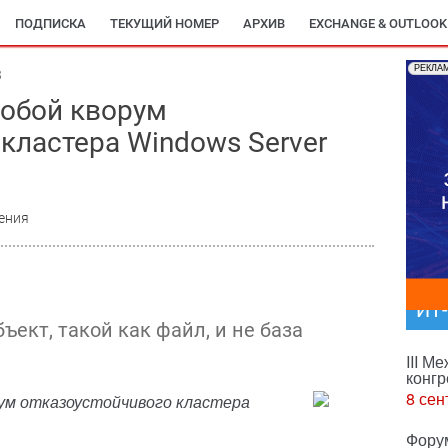
ПОДПИСКА
ТЕКУЩИЙ НОМЕР
АРХИВ
EXCHANGE & OUTLOOK
РЕКЛА
3
собой кворум
кластера Windows Server
ения
ИТ
ъект, такой как файл, и не база
III М
конгр
8 сен
ум отказоустойчивого кластера
Фору