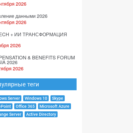
нтября 2026
вление данными 2026
нтября 2026
ECH + ИИ ТРАНСФОРМАЦИЯ
ября 2026
ENSATION & BENEFITS FORUM
IA 2026
тября 2026
пулярные теги
ows Server
Windows 10
Skype
ePoint
Office 365
Microsoft Azure
ange Server
Active Directory