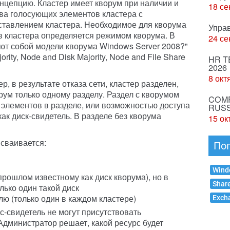
онцепцию. Кластер имеет кворум при наличии и
18 се
тва голосующих элементов кластера с
тавлением кластера. Необходимое для кворума
Упра
 кластера определяется режимом кворума. В
24 се
яют собой модели кворума Windows Server 2008?"
ity, Node and Disk Majority, Node and File Share
HR T
2026
8 окт
р, в результате отказа сети, кластер разделен,
рум только одному разделу. Раздел с кворумом
COMP
элементов в разделе, или возможностью доступа
RUSS
как диск-свидетель. В разделе без кворума
15 ок
сваивается:
По
Wind
прошлом известному как диск кворума), но в
Shar
лько один такой диск
ю (только один в каждом кластере)
Exch
с-свидетель не могут присутствовать
Администратор решает, какой ресурс будет