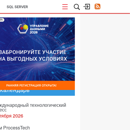
SQL SERVER
МА
-календарь
еждународный технологический
есс
тября 2026
м ProcessTech