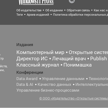
Об издательстве
Об издании
Обратная связь
Как нас 
Теги
Архив изданий
Политика обработки персональных 
Издания
Компьютерный мир
Открытые сист
е
Директор ИС
Лечащий врач
Publish
ктр
Классный журнал
Понимашка
йств,
ии,
Конференции
Data Award
Управление данными
Технолог
Data & AI
Качество данных
Интеллектуальн
Управление бизнес-процессами
© ООО «Издательство «Открытые системы»