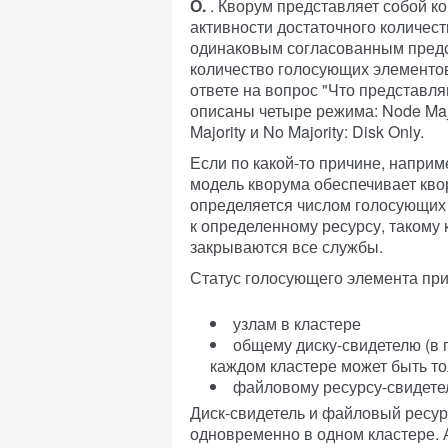
О.
. Кворум представляет собой к
активности достаточного количес
одинаковым согласованным предс
количество голосующих элементов
ответе на вопрос "Что представл
описаны четыре режима: Node Major
Majority и No Majority: Disk Only.
Если по какой-то причине, наприме
модель кворума обеспечивает кво
определяется числом голосующих 
к определенному ресурсу, такому 
закрываются все службы.
Статус голосующего элемента при
узлам в кластере
общему диску-свидетелю (в 
каждом кластере может быть то
файловому ресурсу-свидетел
Диск-свидетель и файловый ресур
одновременно в одном кластере. 