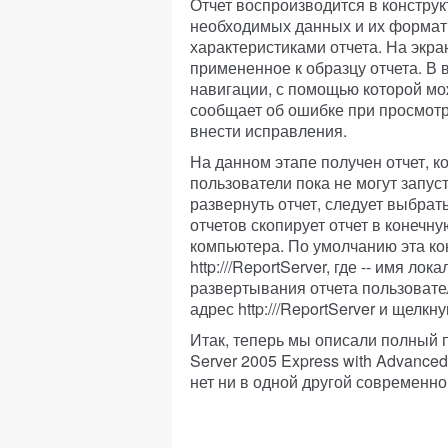
Отчет воспроизводится в конструк
необходимых данных и их формат
характеристиками отчета. На эк
примененное к образцу отчета. В 
навигации, с помощью которой мож
сообщает об ошибке при просмотре
внести исправления.
На данном этапе получен отчет, к
пользователи пока не могут запуст
развернуть отчет, следует выбрать
отчетов скопирует отчет в конечну
компьютера. По умолчанию эта ко
http://
/ReportServer, где
-- имя лок
развертывания отчета пользовател
адрес http://
/ReportServer и щелкну
Итак, теперь мы описали полный 
Server 2005 Express with Advance
нет ни в одной другой современно