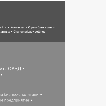
найти
Контакты
О републикации
данных
Change privacy settings
емы.СУБД
ии бизнес-аналитики
ое предприятие