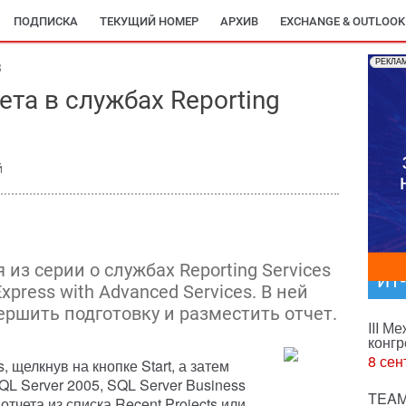
ПОДПИСКА
ТЕКУЩИЙ НОМЕР
АРХИВ
EXCHANGE & OUTLOOK
РЕКЛА
3
та в службах Reporting
й
 из серии о службах Reporting Services
ИТ
xpress with Advanced Services. В ней
вершить подготовку и разместить отчет.
III М
конгр
8 сен
, щелкнув на кнопке Start, а затем
SQL Server 2005, SQL Server Business
TEAM
 отчета из списка Recent Projects или