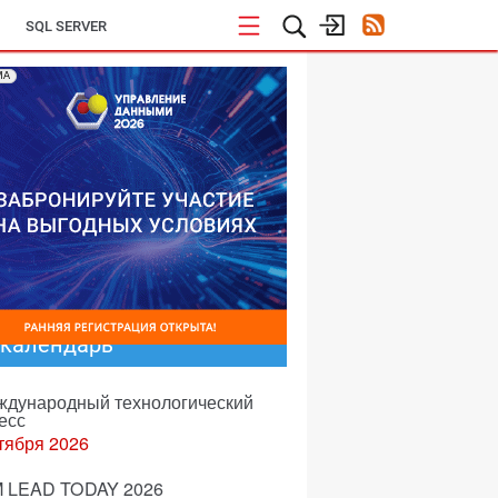
SQL SERVER
МА
-календарь
еждународный технологический
есс
тября 2026
 LEAD TODAY 2026