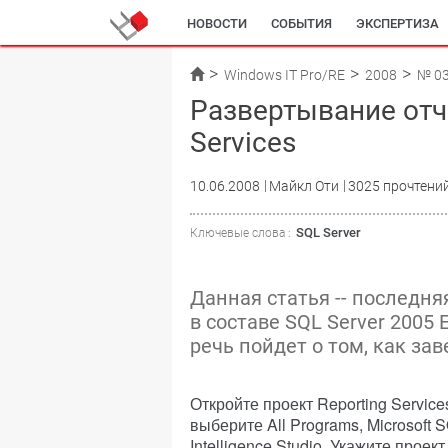
НОВОСТИ
СОБЫТИЯ
ЭКСПЕРТИЗА
Windows IT Pro/RE
2008
№ 0
Развертывание отче
Services
10.06.2008
Майкл Оти
3025 прочтени
SQL Server
Ключевые слова :
Данная статья -- последняя
в составе SQL Server 2005 E
речь пойдет о том, как за
Откройте проект Reporting Services
выберите All Programs, Microsoft 
Intelligence Studio. Укажите проект