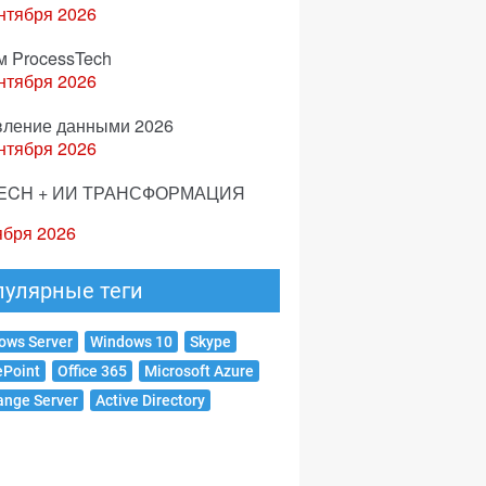
нтября 2026
м ProcessTech
нтября 2026
вление данными 2026
нтября 2026
ECH + ИИ ТРАНСФОРМАЦИЯ
ября 2026
пулярные теги
ows Server
Windows 10
Skype
ePoint
Office 365
Microsoft Azure
ange Server
Active Directory