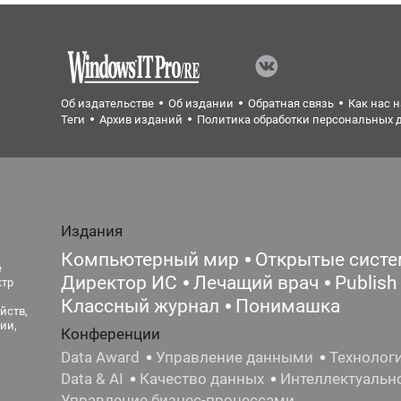
Об издательстве
Об издании
Обратная связь
Как нас 
Теги
Архив изданий
Политика обработки персональных 
Издания
Компьютерный мир
Открытые сист
е
Директор ИС
Лечащий врач
Publish
ктр
Классный журнал
Понимашка
йств,
ии,
Конференции
Data Award
Управление данными
Технолог
Data & AI
Качество данных
Интеллектуальн
Управление бизнес-процессами