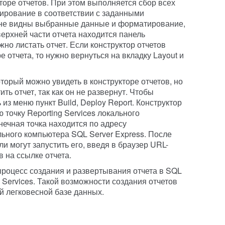
торе отчетов. При этом выполняется сбор всех
ирование в соответствии с заданными
ране видны выбранные данные и форматирование,
верхней части отчета находится панель
но листать отчет. Если конструктор отчетов
 отчета, то нужно вернуться на вкладку Layout и
оторый можно увидеть в конструкторе отчетов, но
ить отчет, так как он не развернут. Чтобы
 из меню пункт Build, Deploy Report. Конструктор
ю точку Reporting Services локального
нечная точка находится по адресу
ального компьютера SQL Server Express. После
и могут запустить его, введя в браузер URL-
в на ссылке отчета.
процесс создания и развертывания отчета в SQL
d Services. Такой возможности создания отчетов
й легковесной базе данных.