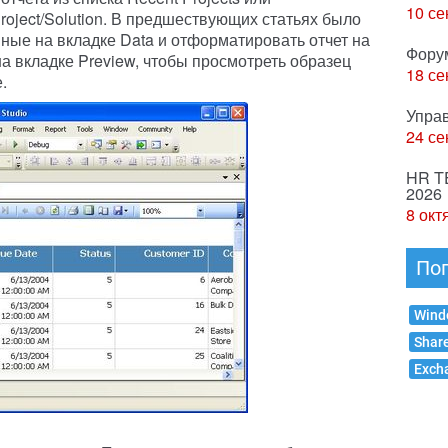
10 се
Project/Solution. В предшествующих статьях было
ные на вкладке Data и отформатировать отчет на
Фору
на вкладке Preview, чтобы просмотреть образец
18 се
.
Упра
24 се
HR T
2026
8 окт
По
Wind
Shar
Exch