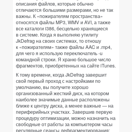
описания файлов, которые обычно
отличаются большими размерами, но не так
важны. К «пожирателям пространства»
относятся файлы MP3, WMV и AVI, а также
все каталоги i386, бесцельно хранящиеся
в системе. Когда я выполняю утилиту
JkDefrag на своих системах, то отношу
к «пожирателям» также файлы AAC и .mp4,
для чего я использую переключатель -u
командной строки. Я храню большое число
фрагментов, приобретенных на сайте iTunes.
К тому времени, когда JkDefrag завершит
свой первый проход с настройками по
умолчанию, вы получите хорошо
организованный жесткий диск, на котором
наиболее значимые данные расположены
ближе к центру диска, а менее важные — на
периферийных участках. Завершив первую
процедуру оптимизации, можно назначить на
свободные от работы за компьютером часы
регулярные сеансы дефрагментирования;