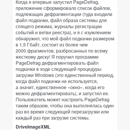
Когда я впервые запустил PageDefrag,
приложение сформировало список файлов,
подлежащих дефрагментации (туда входили
файл подкачки, файл образа системы для
спящего режима, журналы регистрации
событий и ветви реестра), и я с изумлением
обнаружил, что мой файл подкачки размером
в 1,5 Гбайт, состоит из более чем
2000 фрагментов, разбросанных по всему
жесткому диску! Я поручил программе
PageDefrag дефрагментировать файл
подкачки в ходе следующей процедуры
загрузки Windows (это единственный период,
когда файл подкачки не используется,
а значит, единственное «окно», когда его
можно дефрагментировать), и запустил ее.
Пользователь может настроить PageDefrag
таким образом, чтобы она выполнялась один
раз во время следующей перезагрузки или
каждый раз при загрузке системы.
DriveImageXML