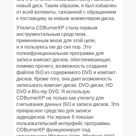
новый диск. Таким образом, я был избавлен
от всей волокиты, связанной с обращением
к поставщику за новым экземпляром диска.
Утилита CDBurnerXP стала первым
инструментальным средством,
примененным мною для этой цели,
и я пользуюсь ею до сих пор. Это
полнофункциональная программа для
записи компакт-дисков, обеспечивающая,
помимо прочего, возможность создания
файлов ISO из содержимого DVD и компакт-
дисков. Кроме того, она дает возможность
записывать компакт-диски, DVD-диски, HD
DVD и Blu-ray DVD. Я использую
CDBurnerXP не только как утилиту для
считывания данных ISO и записи дисков. Это
прекрасное средство для записи
аудиодисков. На экране 5 показан
пользовательский интерфейс программы.
CDBurnerXP функционирует под
управлением Windows Vista, Windows 2003,