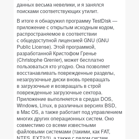
данных весьма невелики, и я занялся
поисками соответствующих утилит.
В итоге я обнаружил программу TestDisk —
приложение с открытым исходным кодом,
распространяемое в соответствии
с общедоступной лицензией GNU (GNU
Public License). Этой программой,
разработанной Кристофом Гренье
(Christophe Grenier), может бесплатно
пользоваться кто угодно. Она позволяет
восстанавливать поврежденные разделы,
незагрузочные диски вновь превращать
в загрузочные и возвращать в строй
поврежденные загрузочные сектора.
Приложение выполняется в средах DOS,
Windows, Linux, в различных версиях BSD,
в Mac OS, а также работает под управлением
многих других операционных систем. Оно
совместимо со всеми известными
файловыми системами (такими, как FAT,
NTFS, EXT2/3), а также с рядом систем,