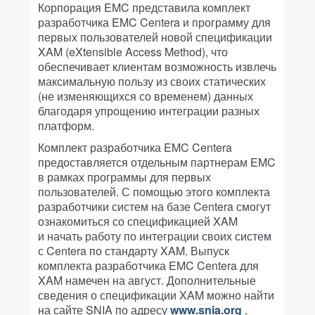
Корпорация EMC представила комплект
разработчика EMC Centera и программу для
первых пользователей новой спецификации
XAM (eXtensible Access Method), что
обеспечивает клиентам возможность извлечь
максимальную пользу из своих статических
(не изменяющихся со временем) данных
благодаря упрощению интеграции разных
платформ.
Комплект разработчика EMC Centera
предоставляется отдельным партнерам EMC
в рамках программы для первых
пользователей. С помощью этого комплекта
разработчики систем на базе Centera смогут
ознакомиться со спецификацией XAM
и начать работу по интеграции своих систем
с Centera по стандарту XAM. Выпуск
комплекта разработчика EMC Centera для
XAM намечен на август. Дополнительные
сведения о спецификации XAM можно найти
на сайте SNIA по адресу
www.snia.org
.