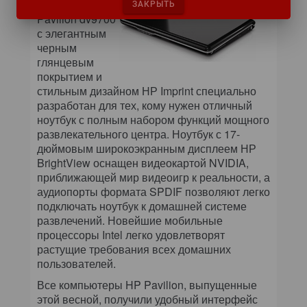
Ноутбук HP
ЗАКРЫТЬ
Pavilion dv9700
с элегантным
черным
глянцевым
покрытием и
стильным дизайном НР Imprint специально
разработан для тех, кому нужен отличный
ноутбук с полным набором функций мощного
развлекательного центра. Ноутбук с 17-
дюймовым широкоэкранным дисплеем НР
BrightView оснащен видеокартой NVIDIA,
приближающей мир видеоигр к реальности, а
аудиопорты формата SPDIF позволяют легко
подключать ноутбук к домашней системе
развлечений. Новейшие мобильные
процессоры Intel легко удовлетворят
растущие требования всех домашних
пользователей.
Все компьютеры HP Pavilion, выпущенные
этой весной, получили удобный интерфейс