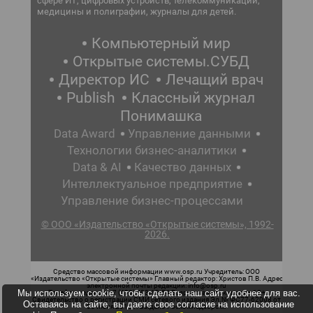
сфере ИТ, цифровых устройств, телекоммуникаций,
медицины и полиграфии, журналы для детей.
Компьютерный мир
Открытые системы.СУБД
Директор ИС
Лечащий врач
Publish
Классный журнал
Понимашка
Data Award
Управление данными
Технологии бизнес-аналитики
Data & AI
Качество данных
Интеллектуальное предприятие
Управление бизнес-процессами
© ООО «Издательство «Открытые системы», 1992-
2026.
Средство массовой информации www.osp.ru Учредитель: ООО
«Издательство «Открытые системы» Главный редактор: Христов П.В. Адрес
электронной почты редакции: info@osp.ru
Мы используем cookie, чтобы сделать наш сайт удобнее для вас.
Телефон редакции: 7 (499) 703-18-54 Возрастная маркировка: 12+
Свидетельство о регистрации СМИ сетевого издания Эл.№ ФС77-62008 от
Оставаясь на сайте, вы даете свое согласие на использование
05 июня 2015 г. выдано Роскомнадзором.