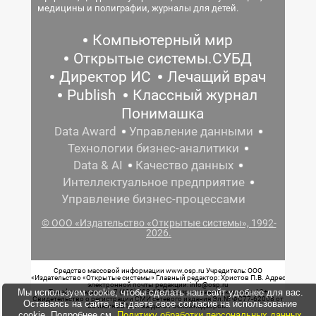
медицины и полиграфии, журналы для детей.
Компьютерный мир
Открытые системы.СУБД
Директор ИС
Лечащий врач
Publish
Классный журнал
Понимашка
Data Award
Управление данными
Технологии бизнес-аналитики
Data & AI
Качество данных
Интеллектуальное предприятие
Управление бизнес-процессами
© ООО «Издательство «Открытые системы», 1992-
2026.
Средство массовой информации www.osp.ru Учредитель: ООО
«Издательство «Открытые системы» Главный редактор: Христов П.В. Адрес
электронной почты редакции: info@osp.ru
Мы используем cookie, чтобы сделать наш сайт удобнее для вас.
Телефон редакции: 7 (499) 703-18-54 Возрастная маркировка: 12+
Свидетельство о регистрации СМИ сетевого издания Эл.№ ФС77-62008 от
Оставаясь на сайте, вы даете свое согласие на использование
05 июня 2015 г. выдано Роскомнадзором.
cookie. Подробнее см.
Политику обработки персональных данных