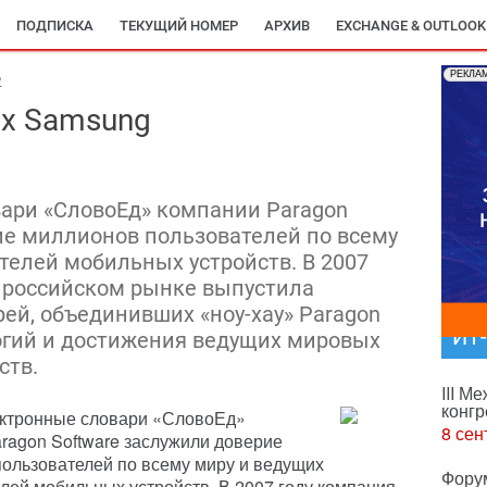
ПОДПИСКА
ТЕКУЩИЙ НОМЕР
АРХИВ
EXCHANGE & OUTLOOK
РЕКЛА
2
ах Samsung
ари «СловоЕд» компании Paragon
ие миллионов пользователей по всему
телей мобильных устройств. В 2007
 российском рынке выпустила
ей, объединивших «ноу-хау» Paragon
ИТ
логий и достижения ведущих мировых
ств.
III М
конгр
ектронные словари «СловоЕд»
8 сен
ragon Software заслужили доверие
ользователей по всему миру и ведущих
Фору
лей мобильных устройств. В 2007 году компания