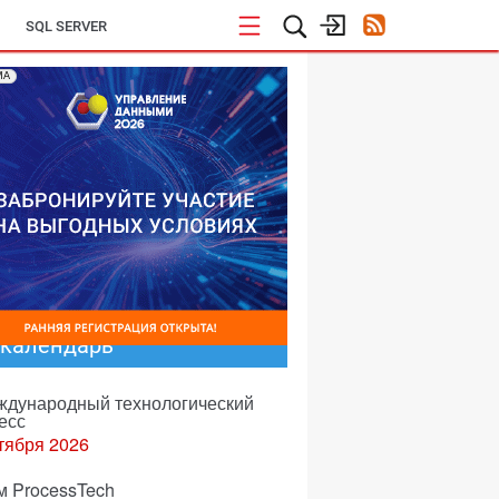
SQL SERVER
МА
-календарь
еждународный технологический
есс
тября 2026
м ProcessTech