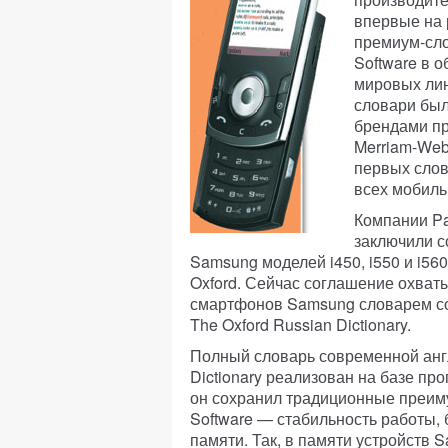
впервые на 
премиум-сло
Software в 
мировых лин
словари бы
брендами пр
Merriam-Web
первых слов
всех мобиль
Компании Pa
заключили с
Samsung моделей i450, i550 и i5
Oxford. Сейчас соглашение охват
смартфонов Samsung словарем со
The Oxford Russian Dictionary.
Полный словарь современной англ
Dictionary реализован на базе п
он сохранил традиционные преим
Software — стабильность работы,
памяти. Так, в памяти устройств 