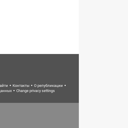
найти
Контакты
О републикации
данных
Change privacy settings