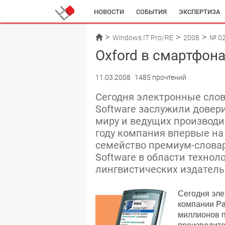
НОВОСТИ
СОБЫТИЯ
ЭКСПЕРТИЗА
Windows IT Pro/RE
2008
№ 0
Oxford в смартфон
11.03.2008
1485 прочтений
Сегодня электронные слов
Software заслужили довер
миру и ведущих производи
году компания впервые на
семейство премиум-словар
Software в области техно
лингвистических издатель
Сегодня эл
компании Pa
миллионов п
производите