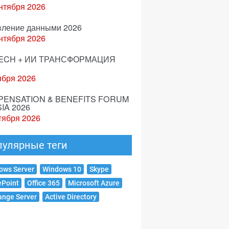
нтября 2026
вление данными 2026
нтября 2026
ECH + ИИ ТРАНСФОРМАЦИЯ
ября 2026
ENSATION & BENEFITS FORUM
IA 2026
тября 2026
пулярные теги
ows Server
Windows 10
Skype
ePoint
Office 365
Microsoft Azure
ange Server
Active Directory