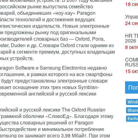
18 се
российском рынке выпустила семейство
варей, объединивших «ноу-хау» Paragon
Упра
области технологий и достижения ведущих
24 се
гвистических издательств. Новые электронные
ли предложены рынку под оригинальными
HR T
оизводителей словарных баз — Oxford, Pons,
2026
ster, Duden и др. Словари Oxford стали одними из
8 окт
арей в сегменте премиум, доступных владельцам
ных устройств.
COMP
RUSS
ragon Software и Samsung Electronics недавно
15 ок
оглашение, в рамках которого на все смартфоны
60 будут предустановлены электронные словари
ывает оснащение этих трех новых Symbian-
По
временной английской и русской лексики
Wind
ийской и русской лексики The Oxford Russian
Shar
рограммной оболочки «СловоЕд». Благодаря этому
Exch
ущества словарных решений от Paragon
 быстродействие и минимальное потребление
Samsung он занимает всего 3,98 Мбайт. При этом