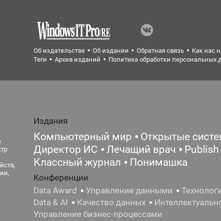
Об издательстве
Об издании
Обратная связь
Как нас 
Теги
Архив изданий
Политика обработки персональных 
Издания
Компьютерный мир
Открытые сист
е
Директор ИС
Лечащий врач
Publish
ктр
Классный журнал
Понимашка
йств,
ии,
Конференции
Data Award
Управление данными
Технолог
Data & AI
Качество данных
Интеллектуальн
Управление бизнес-процессами