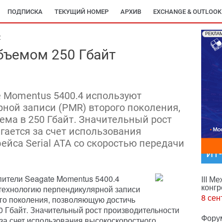
ПОДПИСКА
ТЕКУЩИЙ НОМЕР
АРХИВ
EXCHANGE & OUTLOOK
РЕКЛА
2
бъемом 250 Гбайт
 Momentus 5400.4 используют
ной записи (PMR) второго поколения,
ма в 250 Гбайт. Значительный рост
гается за счет использования
ейса Serial ATA со скоростью передачи
ИТ
ители Seagate Momentus 5400.4
III М
конгр
технологию перпендикулярной записи
8 сен
го поколения, позволяющую достичь
0 Гбайт. Значительный рост производительности
Фору
 за счет использования высокоскоростного