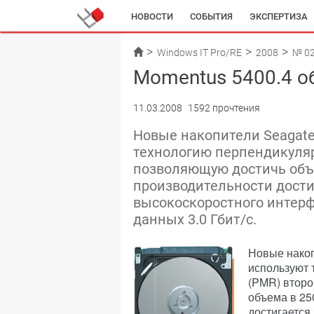
НОВОСТИ
СОБЫТИЯ
ЭКСПЕРТИЗА
Windows IT Pro/RE
2008
№ 0
Momentus 5400.4 о
11.03.2008
1592 прочтения
Новые накопители Seagate
технологию перпендикуляр
позволяющую достичь объе
производительности дости
высокоскоростного интерф
данных 3.0 Гбит/с.
Новые накоп
используют 
(PMR) второ
объема в 25
достигается