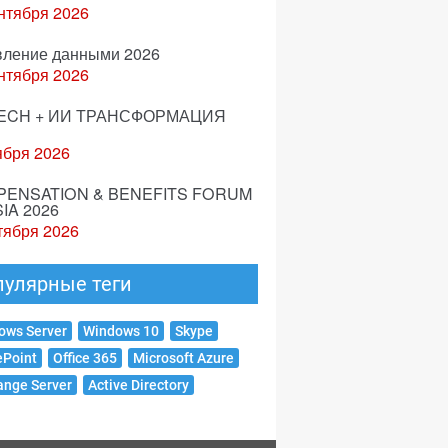
нтября 2026
вление данными 2026
нтября 2026
ECH + ИИ ТРАНСФОРМАЦИЯ
ября 2026
ENSATION & BENEFITS FORUM
IA 2026
тября 2026
пулярные теги
ows Server
Windows 10
Skype
ePoint
Office 365
Microsoft Azure
ange Server
Active Directory