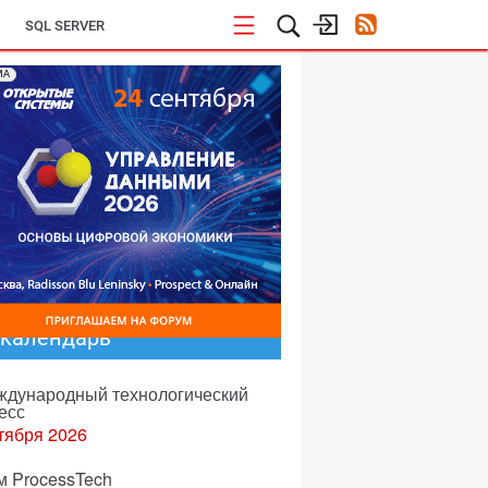
SQL SERVER
МА
-календарь
еждународный технологический
есс
тября 2026
м ProcessTech