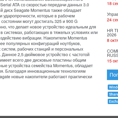
18 се
Serial ATA со скоростью передачи данных 3.0
ый диск Seagate Momentus также обладает
Упра
и ударопрочности, которые в рабочем
24 се
 состоянии могут достигать 325 и 900 G
нно, что делает новое устройство идеальным для
HR T
в системах, работающих в тяжелых условиях или
2026
здействию вибрации. Накопители Momentus
8 окт
ее популярных конфигураций ноутбуков,
систем, рабочих станций и персональных
COMP
 Данное 2,5-дюймовое устройство с частотой
RUSS
 имеет всего две дисковые пластины общим
15 ок
ьные устройства семейства Momentus, обладает
ия. Благодаря инновационным технологиям
По
eagate новые накопители работают практически
Wind
Shar
Exch