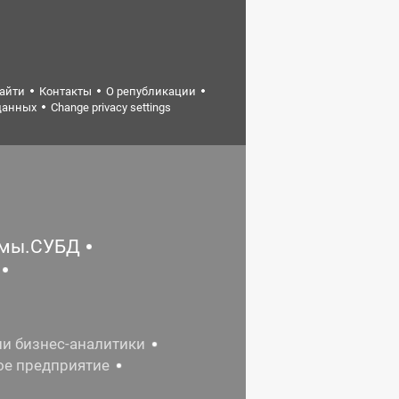
найти
Контакты
О републикации
данных
Change privacy settings
емы.СУБД
ии бизнес-аналитики
ое предприятие