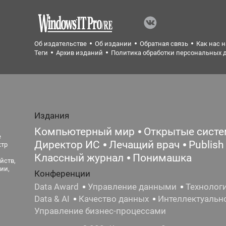
Об издательстве
Об издании
Обратная связь
Как нас 
Теги
Архив изданий
Политика обработки персональных 
Издания
Компьютерный мир
Открытые сист
е
Директор ИС
Лечащий врач
Publish
ктр
Классный журнал
Понимашка
йств,
ии,
Конференции
Data Award
Управление данными
Технолог
Data & AI
Качество данных
Интеллектуальн
Управление бизнес-процессами