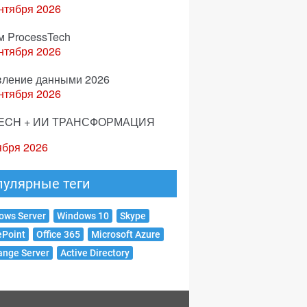
нтября 2026
м ProcessTech
нтября 2026
вление данными 2026
нтября 2026
ECH + ИИ ТРАНСФОРМАЦИЯ
ября 2026
пулярные теги
ows Server
Windows 10
Skype
ePoint
Office 365
Microsoft Azure
ange Server
Active Directory