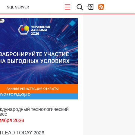
SQL SERVER
МА
-календарь
еждународный технологический
есс
тября 2026
 LEAD TODAY 2026