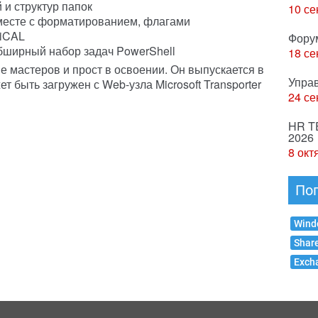
и структур папок
10 се
месте с форматированием, флагами
 iCAL
Фору
бширный набор задач PowerShell
18 се
е мастеров и прост в освоении. Он выпускается в
Упра
ет быть загружен с Web-узла Microsoft Transporter
24 се
HR T
2026
8 окт
По
Wind
Shar
Exch