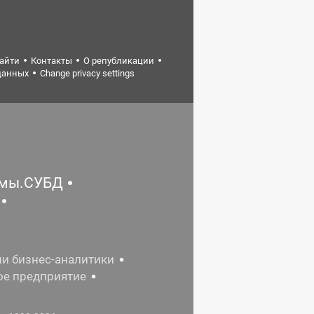
найти
Контакты
О републикации
данных
Change privacy settings
емы.СУБД
ии бизнес-аналитики
ое предприятие