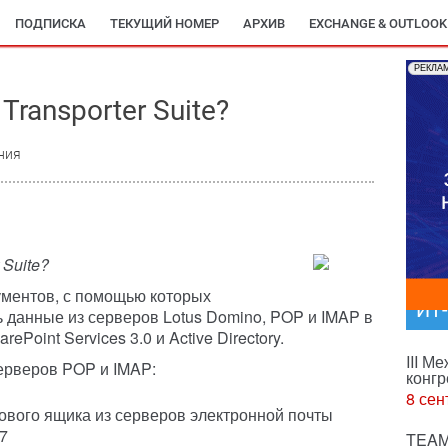
ПОДПИСКА
ТЕКУЩИЙ НОМЕР
АРХИВ
EXCHANGE & OUTLOOK
РЕКЛА
1
Transporter Suite?
ния
 Suite?
трументов, с помощью которых
ИТ
 данные из серверов Lotus Domino, POP и IMAP в
rePoint Services 3.0 и Active Directory.
III М
ерверов POP и IMAP:
конгр
8 сен
ового ящика из серверов электронной почты
7
TEAM