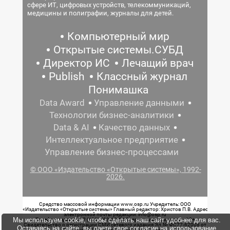
сфере ИТ, цифровых устройств, телекоммуникаций,
медицины и полиграфии, журналы для детей.
Компьютерный мир
Открытые системы.СУБД
Директор ИС
Лечащий врач
Publish
Классный журнал
Понимашка
Data Award
Управление данными
Технологии бизнес-аналитики
Data & AI
Качество данных
Интеллектуальное предприятие
Управление бизнес-процессами
© ООО «Издательство «Открытые системы», 1992-
2026.
Средство массовой информации www.osp.ru Учредитель: ООО
«Издательство «Открытые системы» Главный редактор: Христов П.В. Адрес
электронной почты редакции: info@osp.ru
Мы используем cookie, чтобы сделать наш сайт удобнее для вас.
Телефон редакции: 7 (499) 703-18-54 Возрастная маркировка: 12+
Свидетельство о регистрации СМИ сетевого издания Эл.№ ФС77-62008 от
Оставаясь на сайте, вы даете свое согласие на использование
05 июня 2015 г. выдано Роскомнадзором.