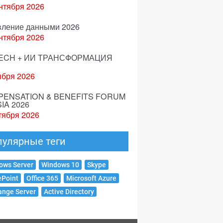
нтября 2026
вление данными 2026
нтября 2026
ECH + ИИ ТРАНСФОРМАЦИЯ
ября 2026
ENSATION & BENEFITS FORUM
IA 2026
тября 2026
пулярные теги
ows Server
Windows 10
Skype
ePoint
Office 365
Microsoft Azure
ange Server
Active Directory