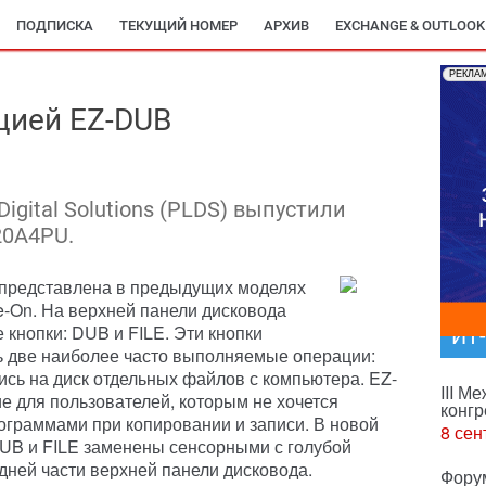
ПОДПИСКА
ТЕКУЩИЙ НОМЕР
АРХИВ
EXCHANGE & OUTLOOK
РЕКЛА
1
цией EZ-DUB
Digital Solutions (PLDS) выпустили
20A4PU.
представлена в предыдущих моделях
-On. На верхней панели дисковода
 кнопки: DUB и FILE. Эти кнопки
ИТ
ь две наиболее часто выполняемые операции:
пись на диск отдельных файлов с компьютера. EZ-
III М
 для пользователей, которым не хочется
конгр
граммами при копировании и записи. В новой
8 сен
UB и FILE заменены сенсорными с голубой
дней части верхней панели дисковода.
Фору