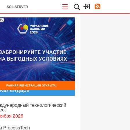
SQL SERVER
МА
-календарь
еждународный технологический
есс
тября 2026
м ProcessTech