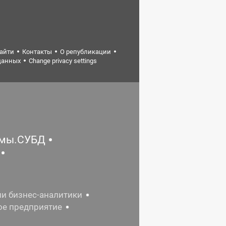
найти
Контакты
О републикации
данных
Change privacy settings
емы.СУБД
ии бизнес-аналитики
ое предприятие