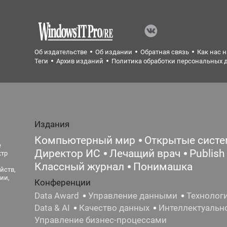
Об издательстве
Об издании
Обратная связь
Как нас 
Теги
Архив изданий
Политика обработки персональных 
Издания
Компьютерный мир
Открытые сист
е
Директор ИС
Лечащий врач
Publish
ктр
Классный журнал
Понимашка
йств,
ии,
Конференции
Data Award
Управление данными
Технолог
Data & AI
Качество данных
Интеллектуальн
Управление бизнес-процессами