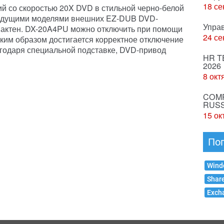
18 се
й со скоростью 20X DVD в стильной черно-белой
дыдущими моделями внешних EZ-DUB DVD-
Упра
мпактен. DX-20A4PU можно отключить при помощи
24 се
аким образом достигается корректное отключение
агодаря специальной подставке, DVD-привод
HR T
2026
8 окт
COMP
RUSS
15 ок
По
Wind
Shar
Exch