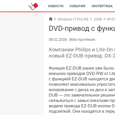
НОВОСТИ
СОБЫТИЯ
ЭКСПЕРТИЗА
Windows IT Pro/RE
2008
№ 0
DVD-привод с функ
08.02.2008
3664 прочтения
Компании Philips и Lite-On 
новый EZ-DUB привод: DX-
Функция EZ-DUB ранее уже была 
внешних приводов DVD-RW от Lite
с функцией EZ-DUB находятся две
позволяют максимально упростит
копирование с диска на диск и за
DUB — это замечательное решение
связываться с замысловатыми про
модели привода EZ-DUB кнопки D
подсветкой. Они находятся в пере