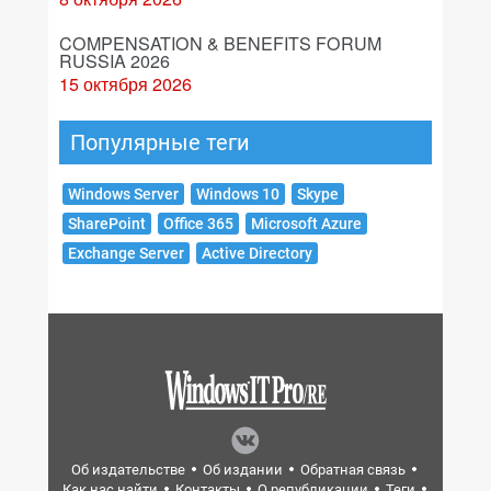
COMPENSATION & BENEFITS FORUM
RUSSIA 2026
15 октября 2026
Популярные теги
Windows Server
Windows 10
Skype
SharePoint
Office 365
Microsoft Azure
Exchange Server
Active Directory
Об издательстве
Об издании
Обратная связь
Как нас найти
Контакты
О републикации
Теги