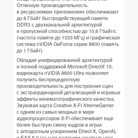
Отличную производительность
в ресурсоемких приложениях обеспечивают
до 8 Гбайт быстродействующей памяти
DDR3 с двухканальной архитектурой
и пропускной способностью до 10,6 Гбайт/с
(частота памяти до 1333 МГц) и графическая
система nVIDIA GeForce серии 8800 (память
до 1 Гбайт).
Обладая унифицированной архитектурой
и полной поддержкой Microsoft DirectX 10,
видеокарта nVIDIA 8800 Ultra позволяет
получить беспрецедентную
производительность для построения сцен
с экстраординарной детализацией и игровые
эффекты кинематографического качества.
Звуковая карта Creative X-Fi XtremeGamer
с одним из самых мощных в мире
аудиопроцессоров X-Fi обеспечивает еще
более быструю смену кадров в играх
с аппаратным ускорением Direct X, OpenAL
и EAX 5.0 (за счет разгрузки центрального