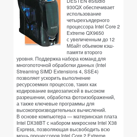
DESTEN eStudio
930QX обеспечивает
использование
четырехъядерного
процессора Intel Core 2
Extreme QX9650
с увеличенным до 12
Мбайт объемом кэш-
памяти второго
уровня. Поддержка набора команд для
многопоточной обработки данных (Intel
Streaming SIMD Extensions 4, SSE4)
позволяет ускорить выполнение
ресурсоемких процессов, таких как
кодирование видеозаписей в высоком
разрешении, обработка фотоизображений,
а также ключевые программы для
высокопроизводительных вычислений.
В основе компьютера — материнская плата
Intel DX38BT с набором микросхем Intel X38
Express, позволяющая высвободить всю
мощь процессоров Intel Core 2 Extreme.