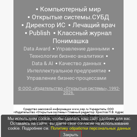
Компьютерный мир
Открытые системы.СУБД
Директор ИС
Лечащий врач
Publish
Классный журнал
Понимашка
Data Award
Управление данными
Технологии бизнес-аналитики
Data & AI
Качество данных
Интеллектуальное предприятие
Управление бизнес-процессами
© ООО «Издательство «Открытые системы», 1992-
2026.
Средство массовой информации www.osp.ru Учредитель: ООО
«Издательство «Открытые системы» Главный редактор: Христов П.В. Адрес
электронной почты редакции: info@osp.ru
Мы используем cookie, чтобы сделать наш сайт удобнее для вас.
Телефон редакции: 7 (499) 703-18-54 Возрастная маркировка: 12+
Свидетельство о регистрации СМИ сетевого издания Эл.№ ФС77-62008 от
Оставаясь на сайте, вы даете свое согласие на использование
05 июня 2015 г. выдано Роскомнадзором.
cookie. Подробнее см.
Политику обработки персональных данных
Закрыть