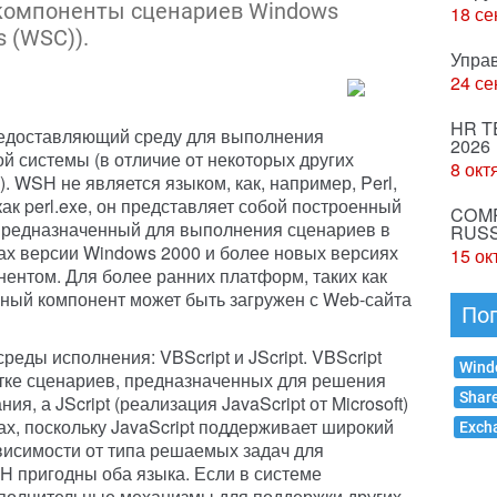
е компоненты сценариев Windows
18 се
s (WSC)).
Упра
24 се
HR T
редоставляющий среду для выполнения
2026
й системы (в отличие от некоторых других
8 окт
). WSH не является языком, как, например, Perl,
ак perl.exe, он представляет собой построенный
COMP
 предназначенный для выполнения сценариев в
RUSS
ах версии Windows 2000 и более новых версиях
15 ок
нтом. Для более ранних платформ, таких как
нный компонент может быть загружен с Web-сайта
По
еды исполнения: VBScript и JScript. VBScript
Wind
тке сценариев, предназначенных для решения
Shar
я, а JScript (реализация JavaScript от Microsoft)
х, поскольку JavaScript поддерживает широкий
Exch
висимости от типа решаемых задач для
H пригодны оба языка. Если в системе
полнительные механизмы для поддержки других