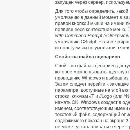
запущен через сервер, используе
Для того чтобы определить, какой
умолчанию в данный момент в ва
правой кнопкой мыши на имени л
появившееся контекстное меню. 
with
Command
Prompt
(«Открыть 
умолчанию CScript. Если же жир
используемым по умолчанию являе
Свойства файла сценариев
Свойства файла сценариев доступ
которое можно вызвать, щелкнув 
проводнике Windows и выбрав из к
Затем следует перейти к закладке 
параметра, доступные на этой вк
строки: ключам //T и //Logo (или /
нажать OK, Windows создаст в од
именем, соответствующим имени с
текстовый файл, содержащий опи
содержимого показан на экране 2
не может устанавливаться через 