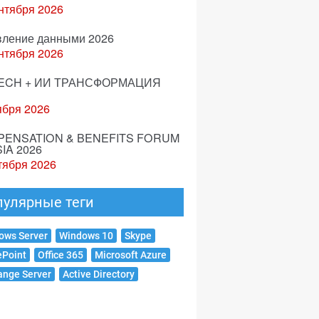
нтября 2026
вление данными 2026
нтября 2026
ECH + ИИ ТРАНСФОРМАЦИЯ
ября 2026
ENSATION & BENEFITS FORUM
IA 2026
тября 2026
пулярные теги
ows Server
Windows 10
Skype
ePoint
Office 365
Microsoft Azure
ange Server
Active Directory