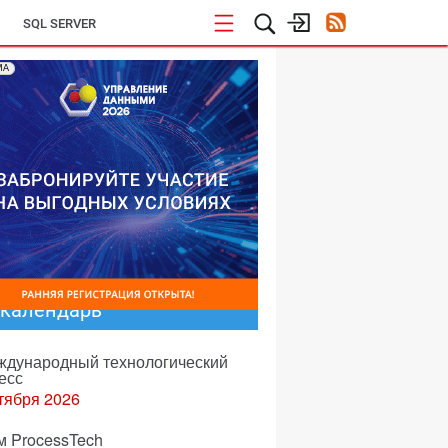
SQL SERVER
МА
-календарь
еждународный технологический
есс
тября 2026
м ProcessTech