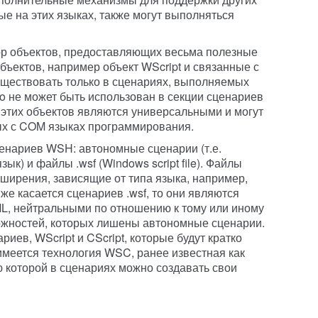
ые на этих языках, также могут выполняться
р объектов, предоставляющих весьма полезные
бъектов, например объект WScript и связанные с
существовать только в сценариях, выполняемых
ho не может быть использован в секции сценариев
 этих объектов являются универсальными и могут
х с COM языках программирования.
енариев WSH: автономные сценарии (т.е.
к) и файлы .wsf (Windows script file). Файлы
ирения, зависящие от типа языка, например,
Что же касается сценариев .wsf, то они являются
, нейтральными по отношению к тому или иному
ожностей, которых лишены автономные сценарии.
иев, WScript и CScript, которые будут кратко
имеется технология WSC, ранее известная как
ю которой в сценариях можно создавать свои