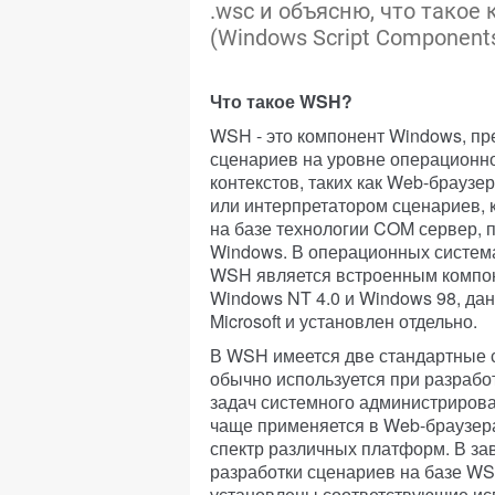
.wsc и объясню, что тако
(Windows Script Component
Что такое WSH?
WSH - это компонент Windows, п
сценариев на уровне операционно
контекстов, таких как Web-браузер
или интерпретатором сценариев, к
на базе технологии COM сервер,
Windows. В операционных систем
WSH является встроенным компоне
Windows NT 4.0 и Windows 98, да
Microsoft и установлен отдельно.
В WSH имеется две стандартные ср
обычно используется при разрабо
задач системного администрировани
чаще применяется в Web-браузера
спектр различных платформ. В за
разработки сценариев на базе WS
установлены соответствующие ис