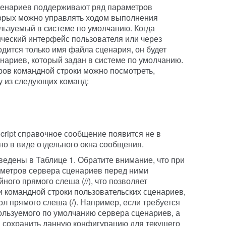
ценариев поддерживают ряд параметров
торых можно управлять ходом выполнения
ользуемый в системе по умолчанию. Когда
ический интерфейс пользователя или через
одится только имя файла сценария, он будет
енариев, который задан в системе по умолчанию.
ов командной строки можно посмотреть,
у из следующих команд:
cript справочное сообщение появится не в
но в виде отдельного окна сообщения.
едены в Таблице 1. Обратите внимание, что при
аметров сервера сценариев перед ними
ого прямого слеша (//), что позволяет
и командной строки пользовательских сценариев,
л прямого слеша (/). Например, если требуется
пользуемого по умолчанию сервера сценариев, а
и сохранить данную конфигурацию для текущего