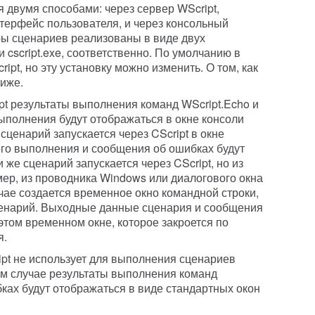
двумя способами: через сервер WScript,
ерфейс пользователя, и через консольный
ры сценариев реализованы в виде двух
 cscript.exe, соответственно. По умолчанию в
pt, но эту установку можно изменить. О том, как
ниже.
pt результаты выполнения команд WScript.Echo и
полнения будут отображаться в окне консоли
и сценарий запускается через CScript в окне
 его выполнения и сообщения об ошибках будут
 же сценарий запускается через CScript, но из
ер, из проводника Windows или диалогового окна
учае создается временное окно командной строки,
ценарий. Выходные данные сценария и сообщения
этом временном окне, которое закроется по
я.
ript не использует для выполнения сценариев
ом случае результаты выполнения команд
ках будут отображаться в виде стандартных окон