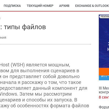
ПОДПИСКА
ТЕКУЩИЙ НОМЕР
АРХИВ
EXCHANGE & OUTLOOK
РЕКЛА
8
t: типы файлов
ения
 Host (WSH) является мощным,
твом для выполнения сценариев в
ИТ
м он представляет собой довольно
ачала я расскажу о том, что такое
редоставляет данный компонент для
III М
конгр
Windows. Затем мы рассмотрим
8 сен
енариев и способы их запуска. В
кажу об особенностях формата файлов
Фору