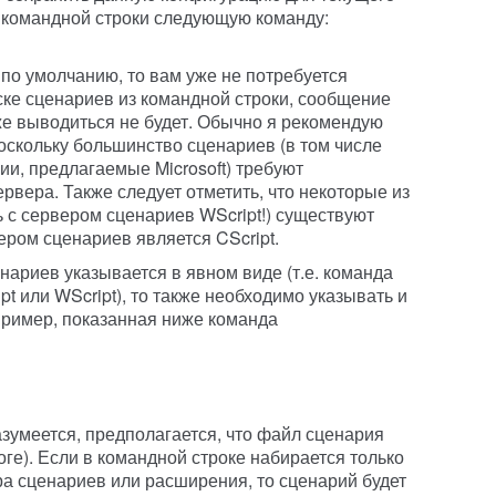
з командной строки следующую команду:
по умолчанию, то вам уже не потребуется
уске сценариев из командной строки, сообщение
кже выводиться не будет. Обычно я рекомендую
оскольку большинство сценариев (в том числе
и, предлагаемые Microsoft) требуют
ервера. Также следует отметить, что некоторые из
ть с сервером сценариев WScript!) существуют
вером сценариев является CScript.
нариев указывается в явном виде (т.е. команда
pt или WScript), то также необходимо указывать и
ример, показанная ниже команда
азумеется, предполагается, что файл сценария
оге). Если в командной строке набирается только
ра сценариев или расширения, то сценарий будет