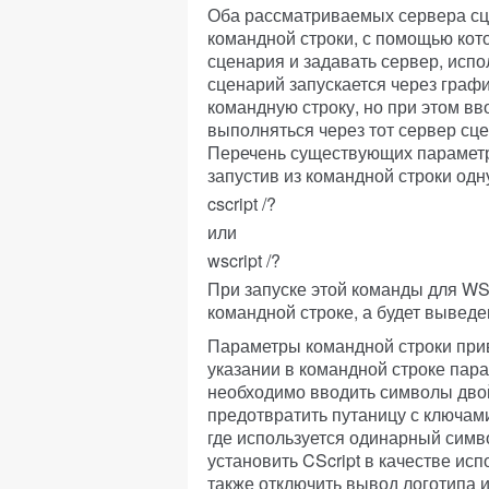
Оба рассматриваемых сервера с
командной строки, с помощью ко
сценария и задавать сервер, исп
сценарий запускается через граф
командную строку, но при этом вв
выполняться через тот сервер сц
Перечень существующих параметр
запустив из командной строки одн
cscript /?
или
wscript /?
При запуске этой команды для WS
командной строке, а будет выведе
Параметры командной строки прив
указании в командной строке пар
необходимо вводить символы двойн
предотвратить путаницу с ключам
где используется одинарный симво
установить CScript в качестве ис
также отключить вывод логотипа 