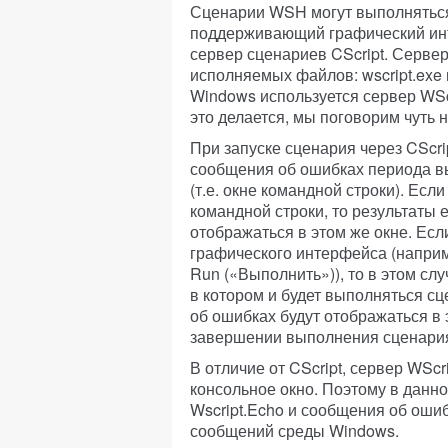
Сценарии WSH могут выполняться 
поддерживающий графический инт
сервер сценариев CScript. Серве
исполняемых файлов: wscript.exe и
Windows используется сервер WScri
это делается, мы поговорим чуть 
При запуске сценария через CScri
сообщения об ошибках периода вы
(т.е. окне командной строки). Есл
командной строки, то результаты
отображаться в этом же окне. Если
графического интерфейса (наприм
Run («Выполнить»)), то в этом сл
в котором и будет выполняться с
об ошибках будут отображаться в 
завершении выполнения сценари
В отличие от CScript, сервер WSc
консольное окно. Поэтому в данн
Wscript.Echo и сообщения об ошиб
сообщений среды Windows.