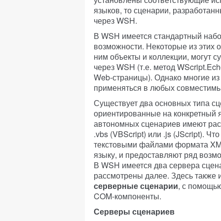
языков, то сценарии, разработанн
через WSH.
В WSH имеется стандартный набо
возможности. Некоторые из этих о
ним объекты и коллекции, могут 
через WSH (т.е. метод WScript.Ec
Web-страницы). Однако многие из
применяться в любых совместимы
Существует два основных типа сц
ориентированные на конкретный язы
автономных сценариев имеют расш
.vbs (VBScript) или .js (JScript). 
текстовыми файлами формата XML
языку, и предоставляют ряд возм
В WSH имеется два сервера сценар
рассмотрены далее. Здесь также 
серверные сценарии
, с помощь
COM-компоненты.
Серверы сценариев