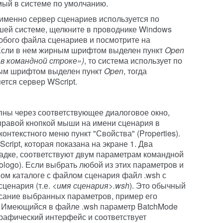
мый в системе по умолчанию.
 именно сервер сценариев используется по
шей системе, щелкните в проводнике Windows
юбого файла сценариев и посмотрите на
Если в нем жирным шрифтом выделен пункт
Open
в командной строке»)
, то система использует по
ным шрифтом выделен пункт
Open
, тогда
тся сервер WScript.
ны через соответствующее диалоговое окно,
правой кнопкой мыши на имени сценария в
онтекстного меню пункт "Свойства" (Properties).
Script, которая показана на экране 1. Два
ладке, соответствуют двум параметрам командной
/Nologo). Если выбрать любой из этих параметров и
ном каталоге с файлом сценария файл .wsh с
ценария (т.е.
<имя сценария>.
wsh
). Это обычный
сание выбранных параметров, пример его
. Имеющийся в файле .wsh параметр BatchMode
графический интерфейс и соответствует