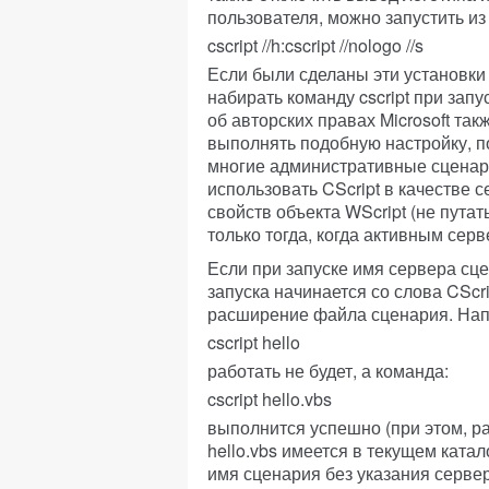
пользователя, можно запустить и
cscript //h:cscript //nologo //s
Если были сделаны эти установки 
набирать команду cscript при зап
об авторских правах Microsoft та
выполнять подобную настройку, п
многие административные сценари
использовать CScript в качестве с
свойств объекта WScript (не пута
только тогда, когда активным сер
Если при запуске имя сервера сце
запуска начинается со слова CScri
расширение файла сценария. Нап
cscript hello
работать не будет, а команда:
cscript hello.vbs
выполнится успешно (при этом, р
hello.vbs имеется в текущем катал
имя сценария без указания серве