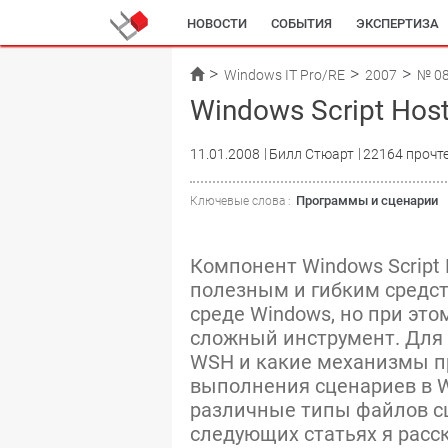
НОВОСТИ
СОБЫТИЯ
ЭКСПЕРТИЗА
Windows IT Pro/RE
2007
№ 0
Windows Script Hos
11.01.2008
Билл Стюарт
22164 прочт
Программы и сценарии
Ключевые слова :
Компонент Windows Script
полезным и гибким средс
среде Windows, но при это
сложный инструмент. Для н
WSH и какие механизмы п
выполнения сценариев в 
различные типы файлов сц
следующих статьях я расс