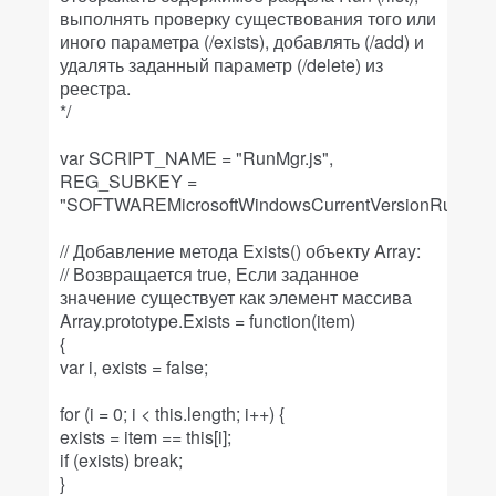
выполнять проверку существования того или
иного параметра (/exists), добавлять (/add) и
удалять заданный параметр (/delete) из
реестра.
*/
var SCRIPT_NAME = "RunMgr.js",
REG_SUBKEY =
"SOFTWAREMicrosoftWindowsCurrentVersionRun";
// Добавление метода Exists() объекту Array:
// Возвращается true, Если заданное
значение существует как элемент массива
Array.prototype.Exists = function(item)
{
var i, exists = false;
for (i = 0; i < this.length; i++) {
exists = item == this[i];
if (exists) break;
}