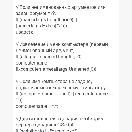
// Если нет именованных аргументов или
задан аргумент /?.
if ((namedargs.Length == 0) ||
(namedargs.Exists("?")))
usage();
// Извлечение имени компьютера (первый
неименованный аргумент).
if (allargs.Unnamed.Length > 0)
computername =
fixcomputername(allargs.Unnamed(0));
// Если имя компьютера не задано,
подключаемся к локальному компьютеру.
if ((computername == null) || (computername ==
""))
computername = ".";
// Для выполнения сценария необходим
сервер сценариев CScript.
if (scripthost() != "cscript.exe")