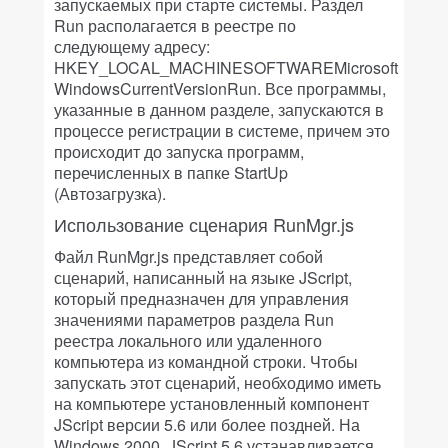
запускаемых при старте системы. Раздел
Run располагается в реестре по
следующему адресу:
HKEY_LOCAL_MACHINESOFTWAREMicrosoft
WindowsCurrentVersionRun. Все программы,
указанные в данном разделе, запускаются в
процессе регистрации в системе, причем это
происходит до запуска программ,
перечисленных в папке StartUp
(Автозагрузка).
Использование сценария RunMgr.js
Файл RunMgr.js представляет собой
сценарий, написанный на языке JScript,
который предназначен для управления
значениями параметров раздела Run
реестра локального или удаленного
компьютера из командной строки. Чтобы
запускать этот сценарий, необходимо иметь
на компьютере установленный компонент
JScript версии 5.6 или более поздней. На
Windows 2000, JScript 5.6 устанавливается