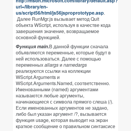
http://msdn.microsoft.com/library/default.asp?
url=/library/en-
us/script56/html/js56jsproprototype.asp
.
Далее RunMgr.js вызывает метод Quit
объекта WScript, используя в качестве кода
завершения значение, возвращаемое
основной функцией.
Функция
main
.
В данной функции сначала
объявляются переменные, которые будут в
ней использоваться. Далее с помощью
переменных
allargs
и
namedargs
реализуются ссылки на коллекции
WScript.Arguments и
WScript.Arguments.Named, соответственно.
Именованными (named) аргументами
называются любые аргументы,
начинающиеся с символа прямого слеша (/).
Если именованных аргументов не задано,
либо был указан аргумент /?, вызывается
функция usage, которая выводит на экран
краткое сообщение о правильном синтаксисе