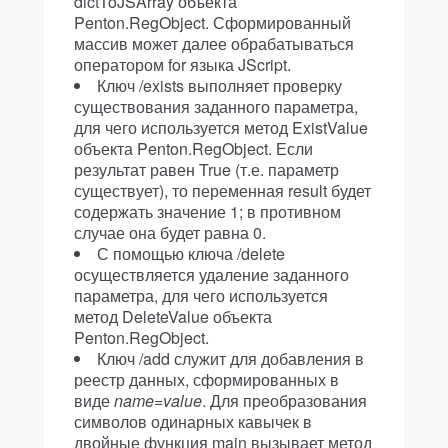
dictToJSArray объекта
Penton.RegObject. Сформированный
массив может далее обрабатываться
оператором for языка JScript.
Ключ /exists выполняет проверку
существования заданного параметра,
для чего используется метод ExistValue
объекта Penton.RegObject. Если
результат равен True (т.е. параметр
существует), то переменная result будет
содержать значение 1; в противном
случае она будет равна 0.
С помощью ключа /delete
осуществляется удаление заданного
параметра, для чего используется
метод DeleteValue объекта
Penton.RegObject.
Ключ /add служит для добавления в
реестр данных, сформированных в
виде
name
=
value
. Для преобразования
символов одинарных кавычек в
двойные функция main вызывает метод