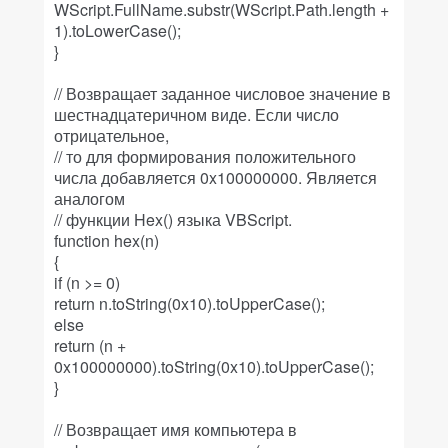
WScript.FullName.substr(WScript.Path.length +
1).toLowerCase();
}
// Возвращает заданное числовое значение в
шестнадцатеричном виде. Если число
отрицательное,
// то для формирования положительного
числа добавляется 0x100000000. Является
аналогом
// функции Hex() языка VBScript.
function hex(n)
{
if (n >= 0)
return n.toString(0x10).toUpperCase();
else
return (n +
0x100000000).toString(0x10).toUpperCase();
}
// Возвращает имя компьютера в