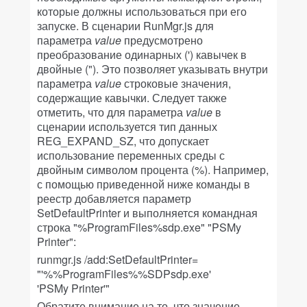
которые должны использоваться при его
запуске. В сценарии RunMgr.js для
параметра
value
предусмотрено
преобразование одинарных (') кавычек в
двойные ("). Это позволяет указывать внутри
параметра
value
строковые значения,
содержащие кавычки. Следует также
отметить, что для параметра
value
в
сценарии используется тип данных
REG_EXPAND_SZ, что допускает
использование переменных среды с
двойным символом процента (%). Например,
с помощью приведенной ниже команды в
реестр добавляется параметр
SetDefaultPrinter и выполняется командная
строка "%ProgramFiles%sdp.exe" "PSMy
Printer":
runmgr.js /add:SetDefaultPrinter=
"'%%ProgramFiles%%SDPsdp.exe'
'PSMy Printer'"
Обратите внимание на то, что значение