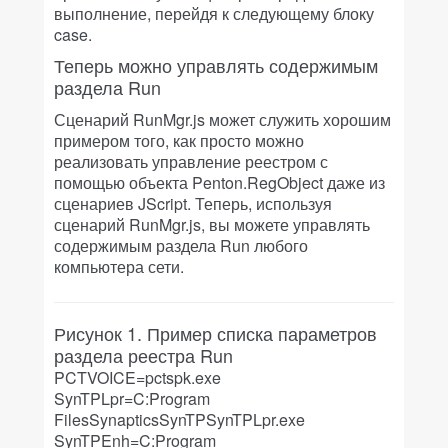
выполнение, перейдя к следующему блоку
case.
Теперь можно управлять содержимым
раздела Run
Сценарий RunMgr.js может служить хорошим
примером того, как просто можно
реализовать управление реестром с
помощью объекта Penton.RegObject даже из
сценариев JScript. Теперь, используя
сценарий RunMgr.js, вы можете управлять
содержимым раздела Run любого
компьютера сети.
Рисунок 1. Пример списка параметров
раздела реестра Run
PCTVOICE=pctspk.exe
SynTPLpr=C:Program
FilesSynapticsSynTPSynTPLpr.exe
SynTPEnh=C:Program