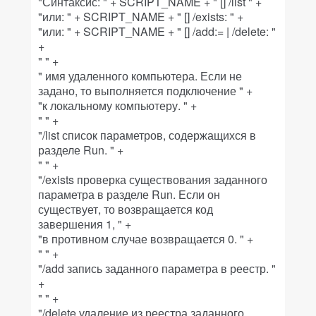
"Синтаксис: " + SCRIPT_NAME + " [
] /list " +
"или: " + SCRIPT_NAME + " [
] /exists:
" +
"или: " + SCRIPT_NAME + " [
] /add:
=
| /delete:
"
+
" " +
"
имя удаленного компьютера. Если не
задано, то выполняется подключение " +
"к локальному компьютеру. " +
" " +
"/list список параметров, содержащихся в
разделе Run. " +
" " +
"/exists проверка существования заданного
параметра в разделе Run. Если он
существует, то возвращается код
завершения 1, " +
"в противном случае возвращается 0. " +
" " +
"/add запись заданного параметра в реестр. "
+
" " +
"/delete удаление из реестра заданного