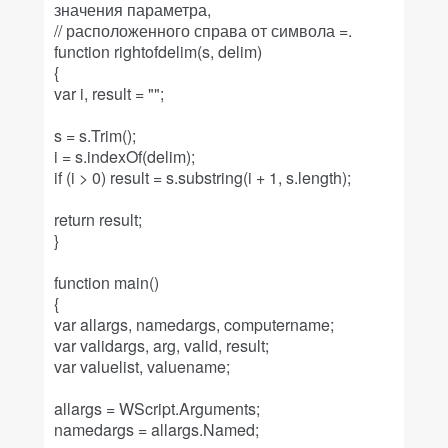
значения параметра,
// расположенного справа от символа =.
function rightofdelim(s, delim)
{
var i, result = "";
s = s.Trim();
i = s.indexOf(delim);
if (i > 0) result = s.substring(i + 1, s.length);
return result;
}
function main()
{
var allargs, namedargs, computername;
var validargs, arg, valid, result;
var valuelist, valuename;
allargs = WScript.Arguments;
namedargs = allargs.Named;