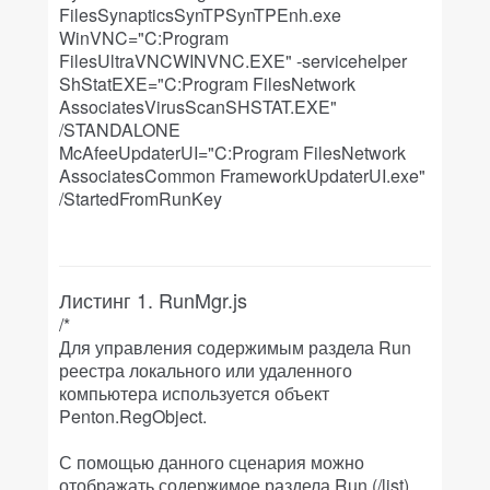
FilesSynapticsSynTPSynTPEnh.exe
WinVNC="C:Program
FilesUltraVNCWINVNC.EXE" -servicehelper
ShStatEXE="C:Program FilesNetwork
AssociatesVirusScanSHSTAT.EXE"
/STANDALONE
McAfeeUpdaterUI="C:Program FilesNetwork
AssociatesCommon FrameworkUpdaterUI.exe"
/StartedFromRunKey
Листинг 1. RunMgr.js
/*
Для управления содержимым раздела Run
реестра локального или удаленного
компьютера используется объект
Penton.RegObject.
С помощью данного сценария можно
отображать содержимое раздела Run (/list),