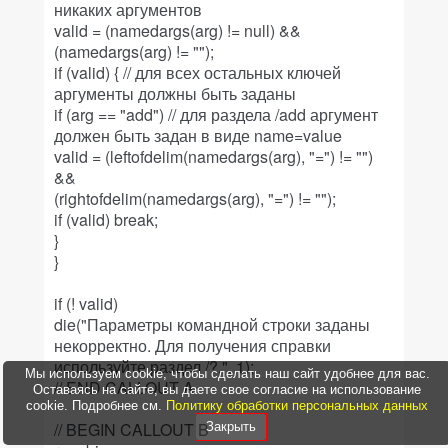
никаких аргументов
valid = (namedargs(arg) != null) &&
(namedargs(arg) != "");
if (valid) { // для всех остальных ключей
аргументы должны быть заданы
if (arg == "add") // для раздела /add аргумент
должен быть задан в виде name=value
valid = (leftofdelim(namedargs(arg), "=") != "")
&&
(rightofdelim(namedargs(arg), "=") != "");
if (valid) break;
}
}
if (! valid)
die("Параметры командной строки заданы
некорректно. Для получения справки
используйте раздел /?.", 1);
Мы используем cookie, чтобы сделать наш сайт удобнее для вас.
// END CALLOUT A
Оставаясь на сайте, вы даете свое согласие на использование
cookie. Подробнее см.
Политику обработки персональных данных
// BEGIN CALLOUT B
Закрыть