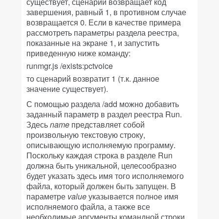
существует, сценарий возвращает код
завершения, равный 1, в противном случае
возвращается 0. Если в качестве примера
рассмотреть параметры раздела реестра,
показанные на экране 1, и запустить
приведенную ниже команду:
runmgr.js /exists:pctvoice
то сценарий возвратит 1 (т.к. данное
значение существует).
С помощью раздела /add можно добавить
заданный параметр в раздел реестра Run.
Здесь
name
представляет собой
произвольную текстовую строку,
описывающую исполняемую программу.
Поскольку каждая строка в разделе Run
должна быть уникальной, целесообразно
будет указать здесь имя того исполняемого
файла, который должен быть запущен. В
параметре
value
указывается полное имя
исполняемого файла, а также все
необходимые аргументы командной строки,