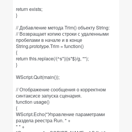
return exists;
}
// Добавление метода Trim() объекту String:
// Возвращает копию строки с удаленными
пробелами в начале и в конце
String.prototype.Trim = function()
{
return this.replace(/(^s*)|(s*$)/g, "");
}
WScript.Quit(main());
// Отображение сообщения о корректном
синтаксисе запуска сценария.
function usage()
{
WScript.Echo("Управление параметрами
раздела реестра Run. " +
" " +