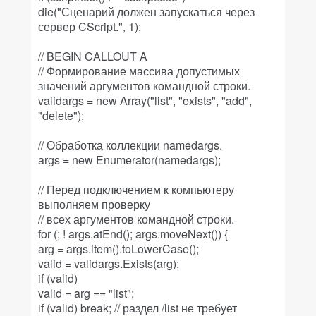
die("Сценарий должен запускаться через
сервер CScript.", 1);
// BEGIN CALLOUT A
// Формирование массива допустимых
значений аргументов командной строки.
validargs = new Array("list", "exists", "add",
"delete");
// Обработка коллекции namedargs.
args = new Enumerator(namedargs);
// Перед подключением к компьютеру
выполняем проверку
// всех аргументов командной строки.
for (; ! args.atEnd(); args.moveNext()) {
arg = args.item().toLowerCase();
valid = validargs.Exists(arg);
if (valid)
valid = arg == "list";
if (valid) break; // раздел /list не требует