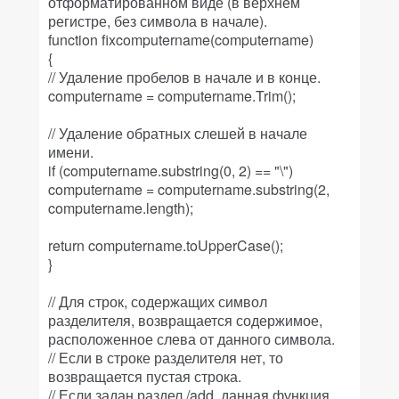
отформатированном виде (в верхнем
регистре, без символа в начале).
function fixcomputername(computername)
{
// Удаление пробелов в начале и в конце.
computername = computername.Trim();
// Удаление обратных слешей в начале
имени.
if (computername.substring(0, 2) == "\")
computername = computername.substring(2,
computername.length);
return computername.toUpperCase();
}
// Для строк, содержащих символ
разделителя, возвращается содержимое,
расположенное слева от данного символа.
// Если в строке разделителя нет, то
возвращается пустая строка.
// Если задан раздел /add, данная функция