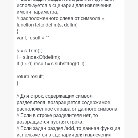
используется в сценарии для извлечения
имени параметра,
// расположенного слева от символа =.
function leftofdelim(s, delim)
{
var i, result = "";
s = s.Trim();
i = s.indexOf(delim);
if (i > 0) result = s.substring(0, i);
return result;
}
// Для строк, содержащих символ
разделителя, возвращается содержимое,
расположенное справа от данного символа
// Если в строке разделителя нет, то
возвращается пустая строка.
// Если задан раздел /add, то данная функция
используется в сценарии для извлечения