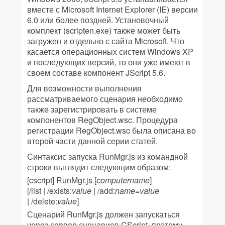
вместе с Microsoft Internet Explorer (IE) версии
6.0 или более поздней. Установочный
комплект (scripten.exe) также может быть
загружен и отдельно с сайта Microsoft. Что
касается операционных систем Windows XP
и последующих версий, то они уже имеют в
своем составе компонент JScript 5.6.
Для возможности выполнения
рассматриваемого сценария необходимо
также зарегистрировать в системе
компонентов RegObject.wsc. Процедура
регистрации RegObject.wsc была описана во
второй части данной серии статей.
Синтаксис запуска RunMgr.js из командной
строки выглядит следующим образом:
[cscript] RunMgr.js [
computername
]
[/list | /exists:
value
| /add:
name
=
value
| /delete:
value
]
Сценарий RunMgr.js должен запускаться
через сервер сценариев CScript, поэтому