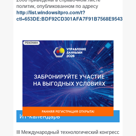
политик, опубликованном по адресу
http://list.windowsitpro.com/t?
ctl=653DE:BDF92CD301AFA7F91B7568E9543BBF
РЕКЛАМА
ИТ-календарь
III Международный технологический конгресс