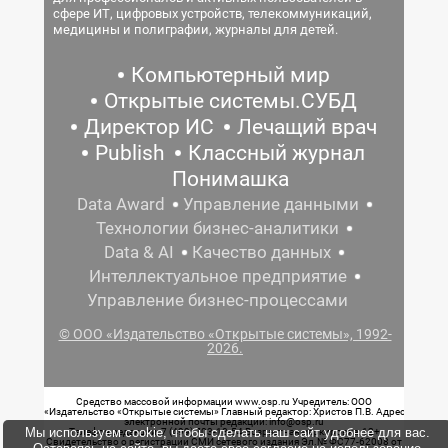
сфере ИТ, цифровых устройств, телекоммуникаций,
медицины и полиграфии, журналы для детей.
Компьютерный мир
Открытые системы.СУБД
Директор ИС
Лечащий врач
Publish
Классный журнал
Понимашка
Data Award
Управление данными
Технологии бизнес-аналитики
Data & AI
Качество данных
Интеллектуальное предприятие
Управление бизнес-процессами
© ООО «Издательство «Открытые системы», 1992-
2026.
Средство массовой информации www.osp.ru Учредитель: ООО
«Издательство «Открытые системы» Главный редактор: Христов П.В. Адрес
электронной почты редакции: info@osp.ru
Мы используем cookie, чтобы сделать наш сайт удобнее для вас.
Телефон редакции: 7 (499) 703-18-54 Возрастная маркировка: 12+
Свидетельство о регистрации СМИ сетевого издания Эл.№ ФС77-62008 от