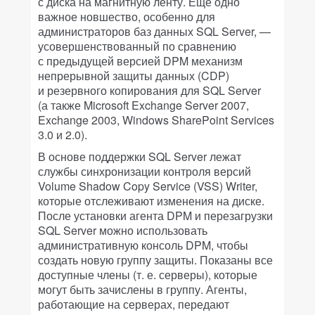
с диска на магнитную ленту. Еще одно
важное новшество, особенно для
администраторов баз данных SQL Server, —
усовершенствованный по сравнению
с предыдущей версией DPM механизм
непрерывной защиты данных (CDP)
и резервного копирования для SQL Server
(а также Microsoft Exchange Server 2007,
Exchange 2003, Windows SharePoint Services
3.0 и 2.0).
В основе поддержки SQL Server лежат
службы синхронизации контроля версий
Volume Shadow Copy Service (VSS) Writer,
которые отслеживают изменения на диске.
После установки агента DPM и перезагрузки
SQL Server можно использовать
административную консоль DPM, чтобы
создать новую группу защиты. Показаны все
доступные члены (т. е. серверы), которые
могут быть зачислены в группу. Агенты,
работающие на серверах, передают