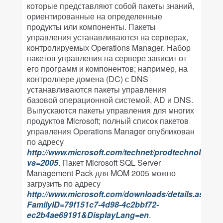
которые представляют собой пакеты знаний,
ориентированные на определенные
продукты или компоненты. Пакеты
управления устанавливаются на серверах,
контролируемых Operations Manager. Набор
пакетов управления на сервере зависит от
его программ и компонентов; например, на
контроллере домена (DC) с DNS
устанавливаются пакеты управления
базовой операционной системой, AD и DNS.
Выпускаются пакеты управления для многих
продуктов Microsoft; полный список пакетов
управления Operations Manager опубликован
по адресу
http://www.microsoft.com/technet/prodtechnol/mom/
vs=2005
. Пакет Microsoft SQL Server
Management Pack для MOM 2005 можно
загрузить по адресу
http://www.microsoft.com/downloads/details.aspx?
FamilyID=79f151c7-4d98-4c2bbf72-
ec2b4ae69191&DisplayLang=en
.