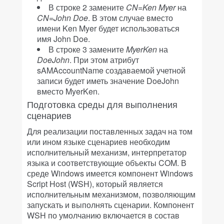
В строке 2 замените
CN
=
Ken
Myer
на
CN
=
John
Doe
. В этом случае вместо
имени Ken Myer будет использоваться
имя John Doe.
В строке 3 замените
MyerKen
на
DoeJohn
. При этом атрибут
sAMAccountName создаваемой учетной
записи будет иметь значение DoeJohn
вместо MyerKen.
Подготовка среды для выполнения
сценариев
Для реализации поставленных задач на том
или ином языке сценариев необходим
исполнительный механизм, интерпретатор
языка и соответствующие объекты COM. В
среде Windows имеется компонент Windows
Script Host (WSH), который является
исполнительным механизмом, позволяющим
запускать и выполнять сценарии. Компонент
WSH по умолчанию включается в состав