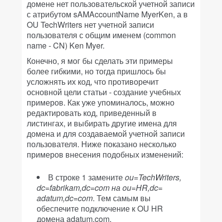
домене нет пользовательской учетной записи
с атрибутом sAMAccountName MyerKen, а в
OU TechWriters нет учетной записи
пользователя с общим именем (common
name - CN) Ken Myer.
Конечно, я мог бы сделать эти примеры
более гибкими, но тогда пришлось бы
усложнять их код, что противоречит
основной цели статьи - создание учебных
примеров. Как уже упоминалось, можно
редактировать код, приведенный в
листингах, и выбирать другие имена для
домена и для создаваемой учетной записи
пользователя. Ниже показано несколько
примеров внесения подобных изменений:
В строке 1 замените
ou=TechWriters,
dc=fabrikam,dc=com
на
ou=HR,dc=
adatum,dc=com
. Тем самым вы
обеспечите подключение к OU HR
домена adatum.com.