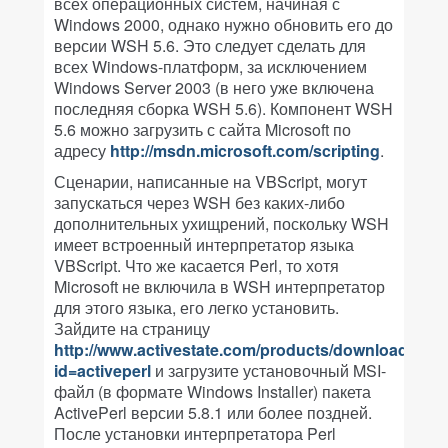
всех операционных систем, начиная с
Windows 2000, однако нужно обновить его до
версии WSH 5.6. Это следует сделать для
всех Windows-платформ, за исключением
Windows Server 2003 (в него уже включена
последняя сборка WSH 5.6). Компонент WSH
5.6 можно загрузить с сайта Microsoft по
адресу
http://msdn.microsoft.com/scripting
.
Сценарии, написанные на VBScript, могут
запускаться через WSH без каких-либо
дополнительных ухищрений, поскольку WSH
имеет встроенный интерпретатор языка
VBScript. Что же касается Perl, то хотя
Microsoft не включила в WSH интерпретатор
для этого языка, его легко установить.
Зайдите на страницу
http://www.activestate.com/products/download/dow
id=activeperl
и загрузите установочный MSI-
файл (в формате Windows Installer) пакета
ActivePerl версии 5.8.1 или более поздней.
После установки интерпретатора Perl