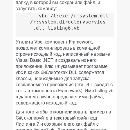
папку, в которой вы сохранили файл, и
запустить команду:
		vbc /t:exe /r:system.dll

	 /r:system.directoryservies

	  .dll listing6.vb				

Утилита Vbc, компонент Framework,
позволяет компилировать в командной
строке исходный код, написанный на языке
Visual Basic .NET и создавать из него
приложение. Ключ /r указывает программе
vbc в каких библиотеках DLL содержатся
классы, необходимые для запуска
создаваемого приложения (эти DLL входят в
состав компонента Framework). Имя lisitng.vb
в данном случае определяет имя файла,
содержащего исходный код.
Для того чтобы откомпилировать пример на
C#, скопируйте в текстовый файл код
Листинга 7 и сохраните его как файл с
именем listing7.vb. Для того чтобы создать