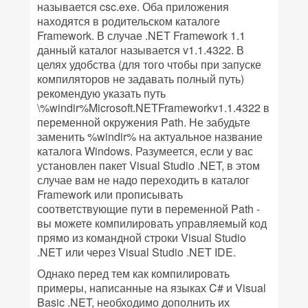
называется csc.exe. Оба приложения
находятся в родительском каталоге
Framework. В случае .NET Framework 1.1
данный каталог называется v1.1.4322. В
целях удобства (для того чтобы при запуске
компиляторов не задавать полный путь)
рекомендую указать путь
\%windir%Microsoft.NETFrameworkv1.1.4322 в
переменной окружения Path. Не забудьте
заменить %windir% на актуальное название
каталога Windows. Разумеется, если у вас
установлен пакет Visual Studio .NET, в этом
случае вам не надо переходить в каталог
Framework или прописывать
соответствующие пути в переменной Path -
вы можете компилировать управляемый код
прямо из командной строки Visual Studio
.NET или через Visual Studio .NET IDE.
Однако перед тем как компилировать
примеры, написанные на языках C# и Visual
Basic .NET, необходимо дополнить их