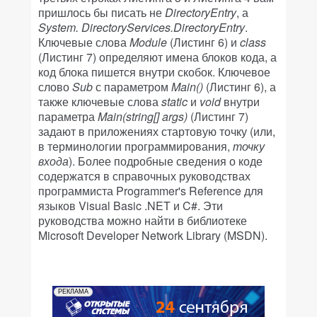
пришлось бы писать не
DirectoryEntry
, а
System
.
DirectoryServices
.
DirectoryEntry
.
Ключевые слова
Module
(Листинг 6) и
class
(Листинг 7) определяют имена блоков кода, а
код блока пишется внутри скобок. Ключевое
слово
Sub
с параметром
Main
()
(Листинг 6), а
также ключевые слова
static
и
void
внутри
параметра
Main
(
string
[]
args
)
(Листинг 7)
задают в приложениях стартовую точку (или,
в терминологии программирования,
точку
входа
). Более подробные сведения о коде
содержатся в справочных руководствах
программиста Programmer's Reference для
языков Visual Basic .NET и C#. Эти
руководства можно найти в библиотеке
Microsoft Developer Network Library (MSDN).
РЕКЛАМА