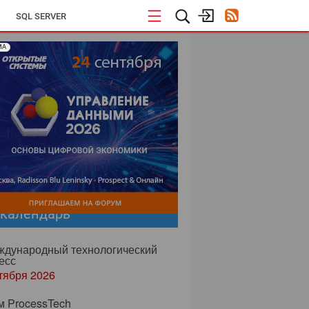
SQL SERVER
МА
-календарь
еждународный технологический
есс
тября 2026
м ProcessTech