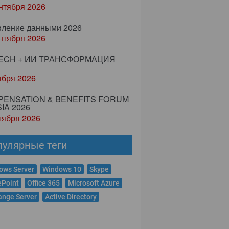
нтября 2026
вление данными 2026
нтября 2026
ECH + ИИ ТРАНСФОРМАЦИЯ
ября 2026
ENSATION & BENEFITS FORUM
IA 2026
тября 2026
пулярные теги
ows Server
Windows 10
Skype
ePoint
Office 365
Microsoft Azure
ange Server
Active Directory