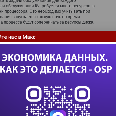
вать задачи обслуживания для каждого
ля обслуживания IS требуется много ресурсов, в
ени процессора. Это необходимо учитывать при
вания запускается каждую ночь во время
ва процесса будут соперничать за ресурсы диска,
 периоды максимальной нагрузки на сервер и
йте нас в Макс
а резервного копирования. Расписание
ять с учетом этих сведений. Например, если
оло 7:30 утра, а к 18:00 почти все расходятся по
ается в 23:00, можно запланировать
 10:30 каждый вечер.
ет помнить, что обслуживание требует большого
я на уровне IS. Если в Exchange Server
тся назначить обслуживание каждого хранилища
ом числе хранилищ это не всегда выполнимо.