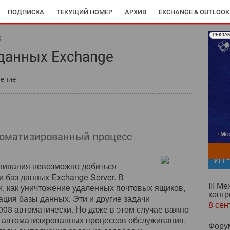
ПОДПИСКА
ТЕКУЩИЙ НОМЕР
АРХИВ
EXCHANGE & OUTLOOK
РЕКЛА
3
данных Exchange
тение
томатизированный процесс
ИТ
уживания невозможно добиться
 баз данных Exchange Server. В
III М
и, как уничтожение удаленных почтовых ящиков,
конгр
ация базы данных. Эти и другие задачи
8 сен
003 автоматически. Но даже в этом случае важно
м автоматизированных процессов обслуживания,
Фору