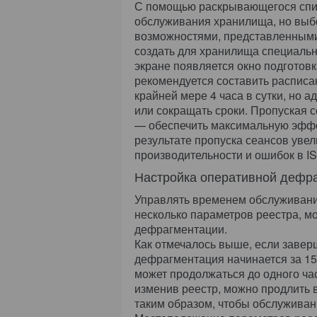
С помощью раскрывающегося списк
обслуживания хранилища, но выбо
возможностями, представленными
создать для хранилища специальн
экране появляется окно подготовк
рекомендуется составить расписа
крайней мере 4 часа в сутки, но 
или сокращать сроки. Пропуская с
— обеспечить максимальную эффек
результате пропуска сеансов уве
производительности и ошибок в IS
Настройка оперативной дефр
Управлять временем обслуживани
несколько параметров реестра, м
дефрагментации.
Как отмечалось выше, если завер
дефрагментация начинается за 15
может продолжаться до одного час
изменив реестр, можно продлить 
таким образом, чтобы обслужива