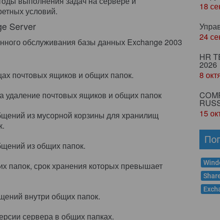
тоды выполнения задач на сервере и
18 се
ретных условий.
e Server
Упра
24 се
анного обслуживания базы данных Exchange 2003
HR T
2026
щах почтовых ящиков и общих папок.
8 окт
 удаление почтовых ящиков и общих папок
COMP
RUSS
15 ок
щений из мусорной корзины для хранилищ
к.
По
щений из общих папок.
Wind
х папок, срок хранения которых превышает
Shar
Exch
щений внутри общих папок.
рсии сервера в общих папках.