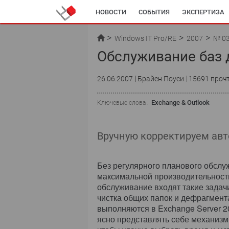
НОВОСТИ
СОБЫТИЯ
ЭКСПЕРТИЗА
Windows IT Pro/RE
2007
№ 0
Обслуживание баз 
26.06.2007
Брайен Поуси
15691 проч
Exchange & Outlook
Ключевые слова :
Вручную корректируем ав
Без регулярного планового обсл
максимальной производительности
обслуживание входят такие задач
чистка общих папок и дефрагмент
выполняются в Exchange Server 2
ясно представлять себе механиз