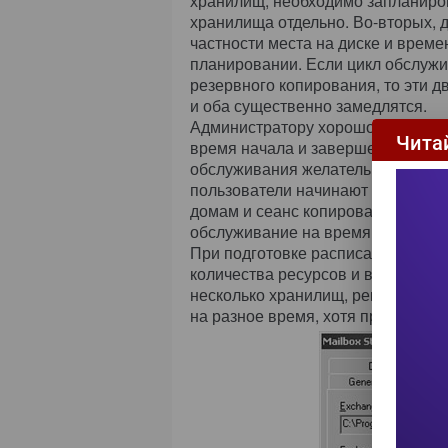
хранилищ, необходимо запланиро
хранилища отдельно. Во-вторых, д
частности места на диске и врем
планировании. Если цикл обслужи
резервного копирования, то эти д
и оба существенно замедлятся.
Администратору хорошо известны
Чита
время начала и завершения сеанс
обслуживания желательно составл
пользователи начинают работать ок
домам и сеанс копирования начин
обслуживание на время с 18:30 до
При подготовке расписания следу
количества ресурсов и выполняетс
несколько хранилищ, рекомендуе
на разное время, хотя при больш