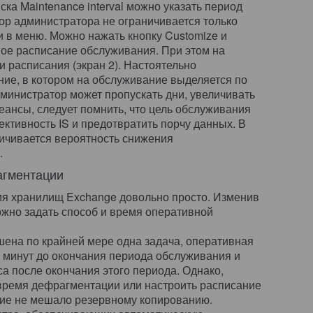
а Maintenance interval можно указать период
р администратора не ограничивается только
 в меню. Можно нажать кнопку Customize и
ое расписание обслуживания. При этом на
и расписания (экран 2). Настоятельно
ние, в котором на обслуживание выделяется по
администратор может пропускать дни, увеличивать
еансы, следует помнить, что цель обслуживания
тивность IS и предотвратить порчу данных. В
личивается вероятность снижения
.
агментации
я хранилищ Exchange довольно просто. Изменив
ожно задать способ и время оперативной
шена по крайней мере одна задача, оперативная
 минут до окончания периода обслуживания и
а после окончания этого периода. Однако,
время дефрагментации или настроить расписание
ние не мешало резервному копированию.