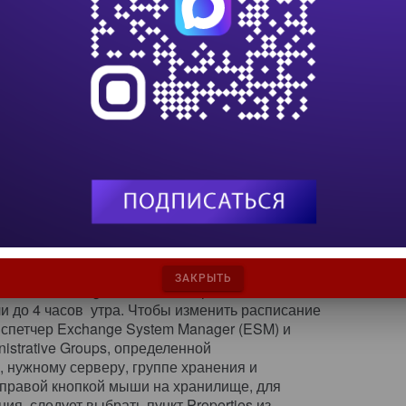
ЗАКРЫТЬ
вания Exchange позволяет обрабатывать все
и до 4 часов утра. Чтобы изменить расписание
испетчер Exchange System Manager (ESM) и
istrative Groups, определенной
, нужному серверу, группе хранения и
 правой кнопкой мыши на хранилище, для
ия, следует выбрать пункт Properties из