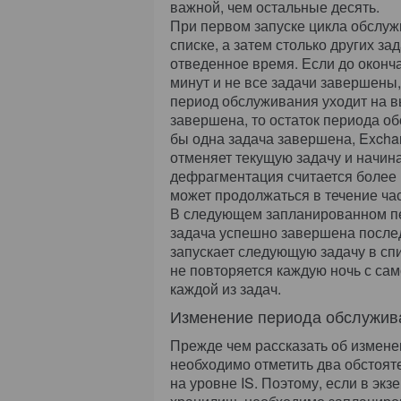
важной, чем остальные десять.
При первом запуске цикла обслуж
списке, а затем столько других за
отведенное время. Если до оконч
минут и не все задачи завершены
период обслуживания уходит на в
завершена, то остаток периода об
бы одна задача завершена, Exch
отменяет текущую задачу и начи
дефрагментация считается более 
может продолжаться в течение ча
В следующем запланированном пе
задача успешно завершена послед
запускает следующую задачу в спи
не повторяется каждую ночь с сам
каждой из задач.
Изменение периода обслужив
Прежде чем рассказать об измен
необходимо отметить два обстоят
на уровне IS. Поэтому, если в эк