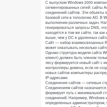
С выпуском Windows 2000 компани
сегментированных сетей: сайты Act
соединений сайтов. Эти объекты
базовой сети в топологию AD. В 
выполнении различных задач. Нап
генерироваться запросы DNS, что
находятся в том же сайте, так как
выше, чем у DC в удаленных сайт
Сайт — набор взаимосвязанных IP
может охватывать несколько сайто
Однако структура модели сайта W
клиент) должен быть членом тольк
лесу формируется новый сайт с име
контроллеры домена, если не соз
новых сайтов компьютеры распред
IP-адресами.
Соединения сайтов — сетевые ст
Соединениям сайтов назначается 
формирует путь с минимальной ст
соединений. Например, Windows и
определенных администратором, 