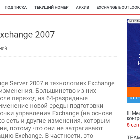
ПОДПИСКА
ТЕКУЩИЙ НОМЕР
АРХИВ
EXCHANGE & OUTLOOK
РЕКЛА
3
xchange 2007
ний
ge Server 2007 в технологиях Exchange
изменения. Большинство из них
ИТ
исле переход на 64-разрядные
именение новой среды подготовки
очки управления Exchange (на основе
III М
конгр
ко есть и другие изменения, которым
8 сен
я, потому что они не затрагивают
ию Exchange. В частности, это
TEAM