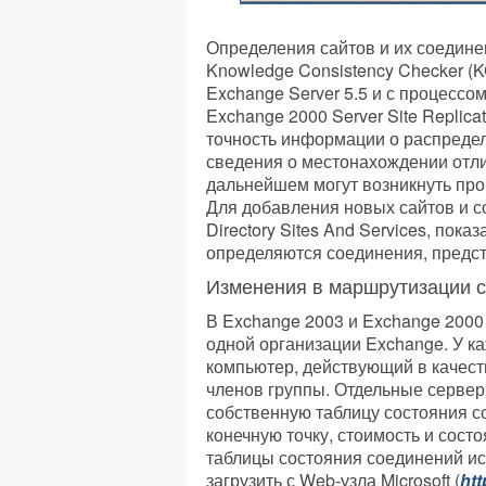
Определения сайтов и их соедин
Knowledge Consistency Checker (K
Exchange Server 5.5 и с процессо
Exchange 2000 Server Site Replic
точность информации о распредел
сведения о местонахождении отли
дальнейшем могут возникнуть про
Для добавления новых сайтов и со
Directory Sites And Services, пок
определяются соединения, предс
Изменения в маршрутизации 
В Exchange 2003 и Exchange 2000
одной организации Exchange. У к
компьютер, действующий в качеств
членов группы. Отдельные сервер
собственную таблицу состояния с
конечную точку, стоимость и сос
таблицы состояния соединений ис
загрузить с Web-узла Microsoft (
htt