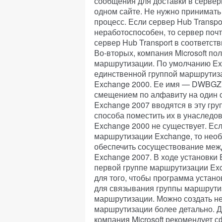
сообщения для доставки в сервер
одном сайте. Не нужно принимать 
процесс. Если сервер Hub Transpo
неработоспособен, то сервер по
сервер Hub Transport в соответств
Во-вторых, компания Microsoft по
маршрутизации. По умолчанию Ex
единственной группой маршрутиза
Exchange 2000. Ее имя — DWB
смещением по алфавиту на один 
Exchange 2007 вводятся в эту гр
способа поместить их в унаследо
Exchange 2000 не существует. Ес
маршрутизации Exchange, то необ
обеспечить сосуществование меж
Exchange 2007. В ходе установки 
первой группе маршрутизации Exc
для того, чтобы программа устан
для связывания группы маршрути
маршрутизации. Можно создать н
маршрутизации более детально. 
компания Microsoft рекомендует