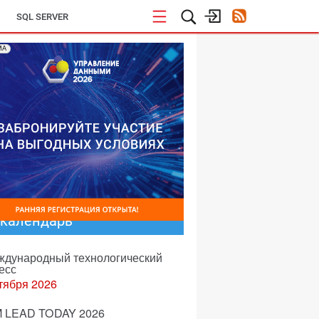
SQL SERVER
МА
-календарь
еждународный технологический
есс
тября 2026
 LEAD TODAY 2026