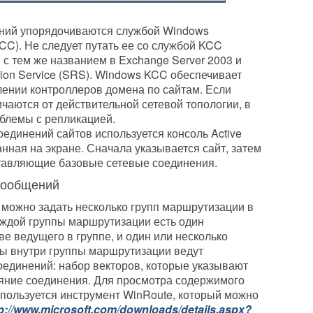
ений упорядочиваются службой Windows
CC). Не следует путать ее со службой KCC
м с тем же названием в Exchange Server 2003 и
ation Service (SRS). Windows KCC обеспечивает
ении контроллеров домена по сайтам. Если
чаются от действительной сетевой топологии, в
блемы с репликацией.
единений сайтов используется консоль Active
азанная на экране. Сначала указывается сайт, затем
тавляющие базовые сетевые соединения.
сообщений
 можно задать несколько групп маршрутизации в
аждой группы маршрутизации есть один
е ведущего в группе, и один или несколько
ы внутри группы маршрутизации ведут
оединений: набор векторов, которые указывают
тояние соединения. Для просмотра содержимого
пользуется инструмент WinRoute, который можно
p://www.microsoft.com/downloads/details.aspx?