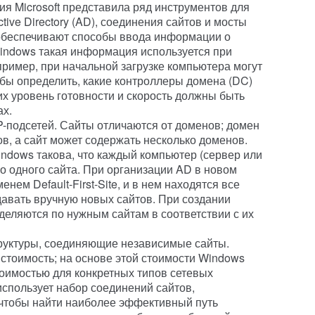
я Microsoft представила ряд инструментов для
ive Directory (AD), соединения сайтов и мосты
 обеспечивают способы ввода информации о
Windows такая информация используется при
ример, при начальной загрузке компьютера могут
бы определить, какие контроллеры домена (DC)
 их уровень готовности и скорость должны быть
ах.
-подсетей. Сайты отличаются от доменов; домен
в, а сайт может содержать несколько доменов.
indows такова, что каждый компьютер (сервер или
о одного сайта. При организации AD в новом
нем Default-First-Site, и в нем находятся все
давать вручную новых сайтов. При создании
еляются по нужным сайтам в соответствии с их
руктуры, соединяющие независимые сайты.
стоимость; на основе этой стоимости Windows
оимостью для конкретных типов сетевых
спользует набор соединений сайтов,
чтобы найти наиболее эффективный путь