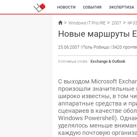
НОВОСТИ
СОБЫТИЯ
ЭКСПЕРТИЗА
Windows IT Pro/RE
2007
№ 0
Новые маршруты E
25.06.2007
Поль Робишо
3420 прочте
Exchange & Outlook
Ключевые слова :
С выходом Microsoft Exchan
произошли значительные 
широко известны, в том ч
аппаратные средства и пр
сценариев в качестве обол
Windows Powershell). Одна
уделялось меньше внимани
каждую почтовую организац