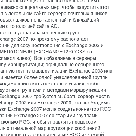
ы почтовых ящиков, расположенные с ним в
никаких специальных мер, чтобы запустить этот
rt в локальном сайте сервера почтовых ящиков
чтовых ящиков попытается найти ближайший
ии с топологией сайта AD.
лностью устранила концепцию групп
change 2007 по-прежнему располагает
ции для сосуществования с Exchange 2003 и
GZMFD01QNBJR (EXCHANGE12ROCKS со
символ влево). Все добавляемые серверы
уппу маршрутизации; официально одобренного
ванную группу маршрутизации Exchange 2003 или
ли имеется более одной унаследованной группы
ходимо приложить некоторые усилия, чтобы
ду этими группами и методами маршрутизации
Exchange 2007 требуется выбрать сервер-мост в
hange 2003 или Exchange 2000; это необходимо
овки Exchange 2007 могла создать коннектор RGC
зации Exchange 2007 со старыми группами
есколько RGC, чтобы управлять процессом
Для оптимальной маршрутизации сообщений
 сформировать дополнительные RGC из каждой