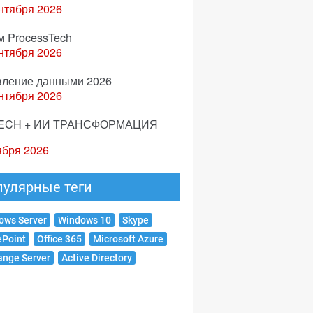
нтября 2026
м ProcessTech
нтября 2026
вление данными 2026
нтября 2026
ECH + ИИ ТРАНСФОРМАЦИЯ
ября 2026
пулярные теги
ows Server
Windows 10
Skype
ePoint
Office 365
Microsoft Azure
ange Server
Active Directory