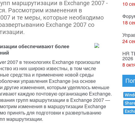
упп маршрутизации в Exchange 2007 -
10 се
ся. Рассмотрим изменения в
Фору
007 и те меры, которые необходимо
18 се
 развертыванию Exchange 2007 со
тизации.
Упра
24 се
изации обеспечивают более
ений
HR T
2026
rver 2007 в технологиях Exchange произошли
8 окт
ство из них широко известны, в том числе
тные средства и применение новой среды
По
 оболочки управления Exchange (на основе
ь и другие изменения, которым уделялось меньше
рагивают каждую почтовую организацию Exchange.
Wind
ьзования групп маршрутизации в Exchange 2007 —
Shar
смотрим изменения в маршрутизации Exchange
Exch
имо принять для подготовки к развертыванию
упп маршрутизации.