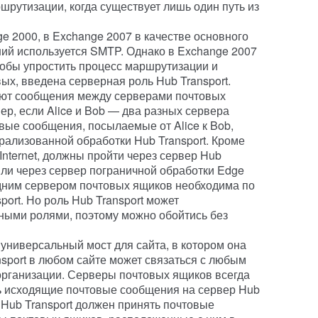
шрутизации, когда существует лишь один путь из
e 2000, в Exchange 2007 в качестве основного
ий используется SMTP. Однако в Exchange 2007
обы упростить процесс маршрутизации и
ых, введена серверная роль Hub Transport.
ют сообщения между серверами почтовых
р, если Alice и Bob — два разных сервера
вые сообщения, посылаемые от Alice к Bob,
рализованной обработки Hub Transport. Кроме
Internet, должны пройти через сервер Hub
шли через сервер пограничной обработки Edge
 одним сервером почтовых ящиков необходима по
port. Но роль Hub Transport может
ными ролями, поэтому можно обойтись без
 универсальный мост для сайта, в котором она
nsport в любом сайте может связаться с любым
 организации. Серверы почтовых ящиков всегда
ь исходящие почтовые сообщения на сервер Hub
р Hub Transport должен принять почтовые