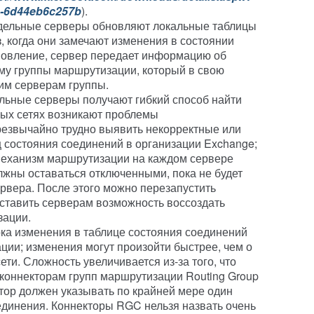
a-6d44eb6c257b
).
отдельные серверы обновляют локальные таблицы
, когда они замечают изменения в состоянии
новление, сервер передает информацию об
у группы маршрутизации, который в свою
им серверам группы.
ельные серверы получают гибкий способ найти
ных сетях возникают проблемы
резвычайно трудно выявить некорректные или
ц состояния соединений в организации Exchange;
 механизм маршрутизации на каждом сервере
лжны оставаться отключенными, пока не будет
рвера. После этого можно перезапустить
ставить серверам возможность воссоздать
зации.
ока изменения в таблице состояния соединений
ции; изменения могут произойти быстрее, чем о
ети. Сложность увеличивается из-за того, что
коннекторам групп маршрутизации Routing Group
ктор должен указывать по крайней мере один
единения. Коннекторы RGC нельзя назвать очень