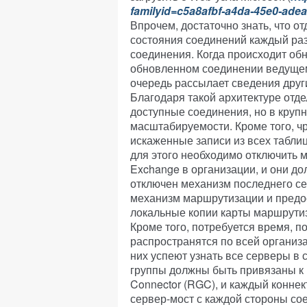
familyid=c5a8afbf-a4da-45e0-ade
Впрочем, достаточно знать, что 
состояния соединений каждый раз
соединения. Когда происходит об
обновленном соединении ведущем
очередь рассылает сведения друг
Благодаря такой архитектуре отд
доступные соединения, но в круп
масштабируемости. Кроме того, ч
искаженные записи из всех табли
для этого необходимо отключить
Exchange в организации, и они до
отключен механизм последнего се
механизм маршрутизации и предо
локальные копии карты маршрути
Кроме того, потребуется время, п
распространятся по всей организа
них успеют узнать все серверы в с
группы должны быть привязаны к 
Connector (RGC), и каждый конне
сервер-мост с каждой стороны со