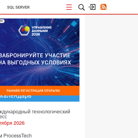
SQL SERVER
МА
-календарь
еждународный технологический
есс
тября 2026
м ProcessTech