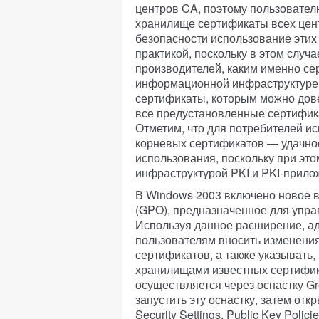
центров CA, поэтому пользовател
хранилище сертификаты всех цент
безопасности использование этих
практикой, поскольку в этом случ
производителей, каким именно се
информационной инфраструктуре 
сертификаты, которым можно дове
все предустановленные сертифика
Отметим, что для потребителей и
корневых сертификатов — удачное
использования, поскольку при это
инфраструктурой PKI и PKI-прило
В Windows 2003 включено новое 
(GPO), предназначенное для упр
Используя данное расширение, ад
пользователям вносить изменени
сертификатов, а также указывать,
хранилищами известных сертифик
осуществляется через оснастку G
запустить эту оснастку, затем откр
Security Settings, Public Key Polici