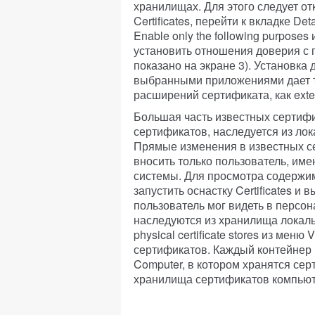
хранилищах. Для этого следует откр
Certificates, перейти к вкладке Det
Enable only the following purpose
установить отношения доверия с
показано на экране 3). Установка
выбранными приложениями дает то
расширений сертификата, как exten
Большая часть известных сертиф
сертификатов, наследуется из ло
Прямые изменения в известных с
вносить только пользователь, им
системы. Для просмотра содержи
запустить оснастку Certificates и
пользователь мог видеть в персо
наследуются из хранилища локаль
physical certificate stores из ме
сертификатов. Каждый контейнер Lo
Computer, в котором хранятся се
хранилища сертификатов компьют