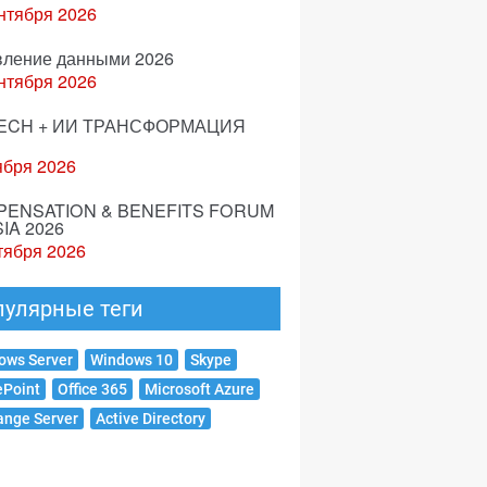
нтября 2026
вление данными 2026
нтября 2026
ECH + ИИ ТРАНСФОРМАЦИЯ
ября 2026
ENSATION & BENEFITS FORUM
IA 2026
тября 2026
пулярные теги
ows Server
Windows 10
Skype
ePoint
Office 365
Microsoft Azure
ange Server
Active Directory