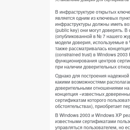
В инфраструктуре открытых ключей 
является одним из ключевых пунк
инфраструктуры должны иметь во
(public key) они могут доверять. В
(опубликованной в № 7 нашего жу
модели доверия, используемые в 
также рассматривалась концепци
(constrained trust) в Windows 200
функционирования центров сертифик
при наличии доверительных отнош
Однако для построения надежной 
какими возможностями располага
доверительными отношениями на с
концепция «известных доверенных с
сертификатам которого пользоват
обстоятельствах), приобретает пе
В Windows 2003 и Windows XP ре
известными сертификатами польз
управляться пользователем, но е