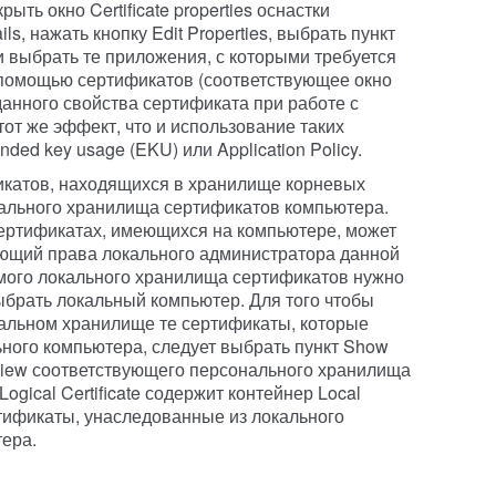
ыть окно Certificate properties оснастки
ails, нажать кнопку Edit Properties, выбрать пункт
s и выбрать те приложения, с которыми требуется
 помощью сертификатов (соответствующее окно
 данного свойства сертификата при работе с
т же эффект, что и использование таких
ded key usage (EKU) или Application Policy.
икатов, находящихся в хранилище корневых
кального хранилища сертификатов компьютера.
ертификатах, имеющихся на компьютере, может
еющий права локального администратора данной
мого локального хранилища сертификатов нужно
 выбрать локальный компьютер. Для того чтобы
нальном хранилище те сертификаты, которые
ного компьютера, следует выбрать пункт Show
ню View соответствующего персонального хранилища
gical Certificate содержит контейнер Local
ртификаты, унаследованные из локального
ера.