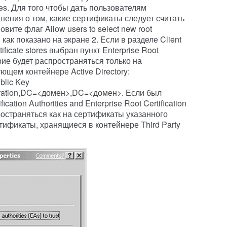
ies. Для того чтобы дать пользователям
ения о том, какие сертификаты следует считать
ите флаг Allow users to select new root
ust, как показано на экране 2. Если в разделе Client
rtificate stores выбран пункт Enterprise Root
верие будет распространяться только на
щем контейнере Active Directory:
blic Key
uration,DC=<домен>,DC=<домен>. Если был
ication Authorities and Enterprise Root Certification
пространяться как на сертификаты указанного
тификаты, хранящиеся в контейнере Third Party