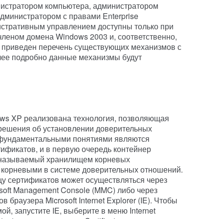
истратором компьютера, администратором
администратором с правами Enterprise
нистративным управлением доступны только при
 членом домена Windows 2003 и, соответственно,
приведен перечень существующих механизмов с
лее подробно данные механизмы будут
ows XP реализована технология, позволяющая
решения об установлении доверительных
 фундаментальными понятиями являются
ификатов, и в первую очередь контейнер
 называемый хранилищем корневых
 корневыми в системе доверительных отношений.
щу сертификатов может осуществляться через
rosoft Management Console (MMC) либо через
браузера Microsoft Internet Explorer (IE). Чтобы
й, запустите IE, выберите в меню Internet