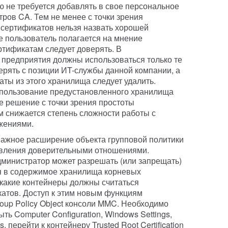
ю не требуется добавлять в свое персональное
ров CA. Тем не менее с точки зрения
 сертификатов нельзя назвать хорошей
ае пользователь полагается на мнение
ртификатам следует доверять. В
предприятия должны использоваться только те
рять с позиции ИT-службы данной компании, а
ты из этого хранилища следует удалить.
спользование предустановленного хранилища
 решение с точки зрения простоты
м снижается степень сложности работы с
жениями.
важное расширение объекта групповой политики
авления доверительными отношениями.
министратор может разрешать (или запрещать)
я в содержимое хранилища корневых
 какие контейнеры должны считаться
атов. Доступ к этим новым функциям
roup Policy Object консоли MMC. Необходимо
ыть Computer Configuration, Windows Settings,
es, перейти к контейнеру Trusted Root Certification