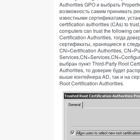
Authorities GPO и выбрать Propert
возможность самим принимать реш
известными сертификатами, установ
certification authorities (CAs) to tr
computers can trust the following ce
Certification Authorities, тогда до
сертификаты, хранящиеся в следую
CN=Certification Authorities, CN=Pu
Services,CN=Services,CN=Config
выбран пункт Third-Party Root Certif
Authorities, то доверие будет рас
выше контейнера AD, так и на сер
Root Certification Authorities.