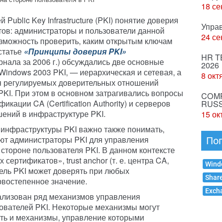
18 се
Public Key Infrastructure (PKI) понятие доверия
Упра
тов: администраторы и пользователи данной
24 се
зможность проверить, каким открытым ключам
 статье
«Принципы доверия PKI»
HR T
рнала за 2006 г.) обсуждались две основные
2026
Windows 2003 PKI, — иерархическая и сетевая, а
8 окт
я регулируемых доверительных отношений
3 PKI. При этом в основном затрагивались вопросы
COMP
ации CA (Certification Authority) и серверов
RUSS
ений в инфраструктуре PKI.
15 ок
инфраструктуры PKI важно также понимать,
ют администраторы PKI для управления
По
тороне пользователя PKI. В данном контексте
ертификатов», trust anchor (т. е. центра CA,
Wind
ель PKI может доверять при любых
Shar
рвостепенное значение.
Exch
ализован ряд механизмов управления
ователей PKI. Некоторые механизмы могут
сть и механизмы, управление которыми