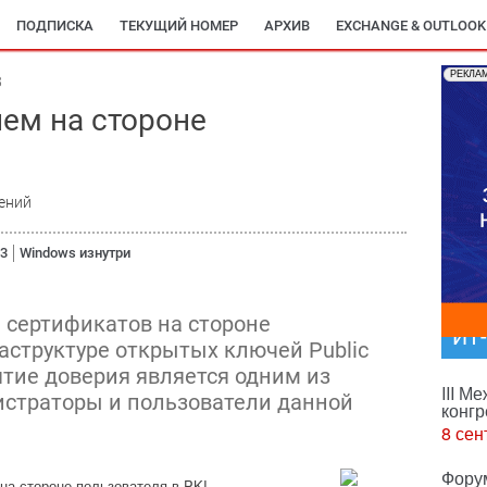
ПОДПИСКА
ТЕКУЩИЙ НОМЕР
АРХИВ
EXCHANGE & OUTLOOK
РЕКЛА
8
ем на стороне
ений
03
Windows изнутри
 сертификатов на стороне
ИТ
аструктуре открытых ключей Public
онятие доверия является одним из
III М
истраторы и пользователи данной
конгр
8 сен
Фору
на стороне пользователя в PKI