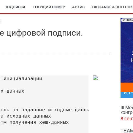
ПОДПИСКА
ТЕКУЩИЙ НОМЕР
АРХИВ
EXCHANGE & OUTLOOK
РЕКЛА
5
ие цифровой подписи.
 инициализации 

ИТ
III М
конгр
а исходных данных

8 сен
тм получения хеш-данных

TEAM