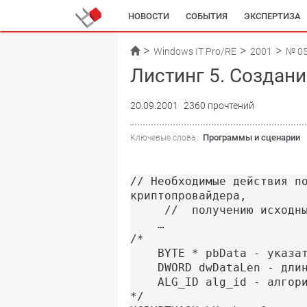
НОВОСТИ
СОБЫТИЯ
ЭКСПЕРТИЗА
Windows IT Pro/RE
2001
№ 0
Листинг 5. Создан
20.09.2001
2360 прочтений
Программы и сценарии
Ключевые слова :
// Необходимые действия по
криптопровайдера, 

 	 //  получению исходных данных

	…

/*

	BYTE * pbData - указатель на заданные исходные данные

    DWORD dwDataLen - длин
    ALG_ID alg_id - алгори
*/
