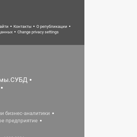
найти
Контакты
О републикации
данных
Change privacy settings
емы.СУБД
ии бизнес-аналитики
ое предприятие