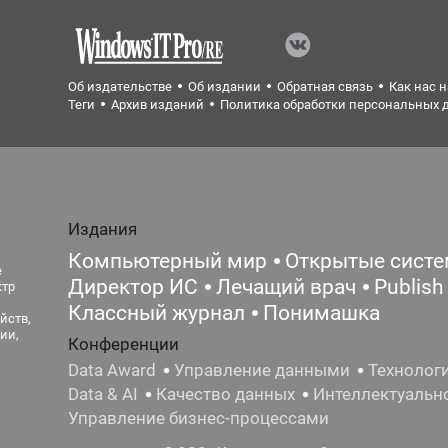
Об издательстве
Об издании
Обратная связь
Как нас 
Теги
Архив изданий
Политика обработки персональных 
Издания
Компьютерный мир
Открытые сист
е
Директор ИС
Лечащий врач
Publish
ктр
Классный журнал
Понимашка
йств,
ии,
Конференции
Data Award
Управление данными
Технолог
Data & AI
Качество данных
Интеллектуальн
Управление бизнес-процессами