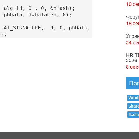
10 се
Фору
18 се
h);
Упра
24 се
HR T
2026
8 окт
По
Wind
Shar
Exch