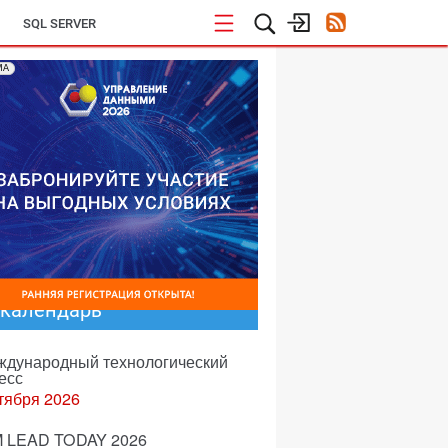
SQL SERVER
МА
-календарь
еждународный технологический
есс
тября 2026
 LEAD TODAY 2026