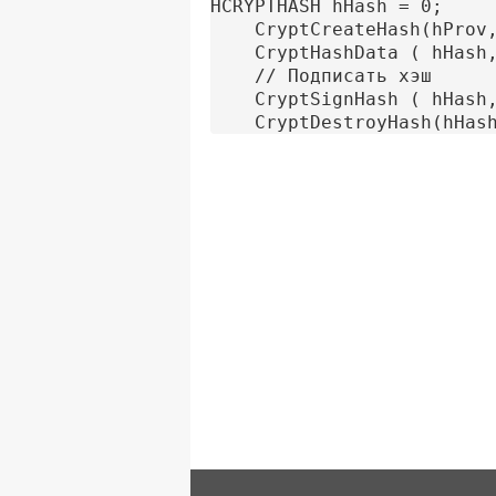
HCRYPTHASH hHash = 0;

	CryptCreateHash(hProv, alg_id, 0 , 0, &hHash);

	CryptHashData ( hHash, pbData, dwDataLen, 0);

	// Подписать хэш

	CryptSignHash ( hHash, AT_SIGNATURE,  0, 0, pbData, &dwDataLen);

	CryptDestroyHash(hHas