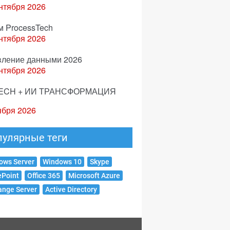
нтября 2026
м ProcessTech
нтября 2026
вление данными 2026
нтября 2026
ECH + ИИ ТРАНСФОРМАЦИЯ
ября 2026
пулярные теги
ows Server
Windows 10
Skype
ePoint
Office 365
Microsoft Azure
ange Server
Active Directory