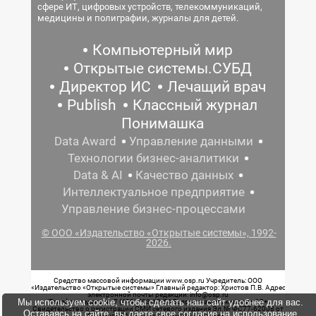
сфере ИТ, цифровых устройств, телекоммуникаций,
медицины и полиграфии, журналы для детей.
Компьютерный мир
Открытые системы.СУБД
Директор ИС
Лечащий врач
Publish
Классный журнал
Понимашка
Data Award
Управление данными
Технологии бизнес-аналитики
Data & AI
Качество данных
Интеллектуальное предприятие
Управление бизнес-процессами
© ООО «Издательство «Открытые системы», 1992-
2026.
Средство массовой информации www.osp.ru Учредитель: ООО
«Издательство «Открытые системы» Главный редактор: Христов П.В. Адрес
электронной почты редакции: info@osp.ru
Мы используем cookie, чтобы сделать наш сайт удобнее для вас.
Телефон редакции: 7 (499) 703-18-54 Возрастная маркировка: 12+
Свидетельство о регистрации СМИ сетевого издания Эл.№ ФС77-62008 от
Оставаясь на сайте, вы даете свое согласие на использование
05 июня 2015 г. выдано Роскомнадзором.