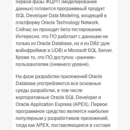
первой фазы ЖЦРП (моделирование
данных) готовится программный продукт
SQL
Developer
Data
Modeling
, входящий в
платформу
Oracle
Technology
Network
.
Сейчас он проходит бета-тестирование.
Интересно, что ПО работает с данными не
только из
Oracle
Database
, но и из
DB
2 (для
мэйнфреймов и
UDB
) и
Microsoft
SQL
Server.
Кроме то, это ПО доступно «ранним»
пользователям ((нижнего уровня).
На фазе разработки приложений
Oracle
Database употребляются
все основные
среды разработки, в том числе
корпоративные
Oracle
SQL
Developer
и
Oracle
Application
Express
(
APEX
). Первое
программное средство является наиболее
популярным у разработчиков приложений,
тогда как
APEX, поставляющееся в составе