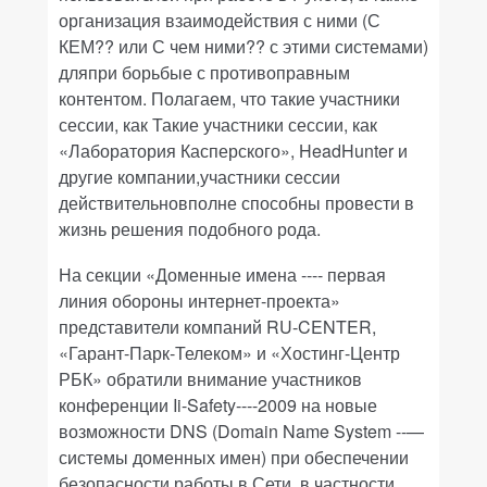
организация взаимодействия с ними (С
КЕМ?? или С чем ними?? с этими системами)
дляпри борьбые с противоправным
контентом. Полагаем, что такие участники
сессии, как Такие участники сессии, как
«Лаборатория Касперского»,
HeadHunter
и
другие компании,участники сессии
действительновполне способны провести в
жизнь решения подобного рода.
На секции «Доменные имена ---- первая
линия обороны интернет-проекта»
представители компаний
RU
-
CENTER
,
«Гарант-Парк-Телеком» и «Хостинг-Центр
РБК» обратили внимание участников
конференции I
i
-
Safety----2009
на новые
возможности
DNS (Domain Name System --—
системы доменных имен) при обеспечении
безопасности работы в Сети, в частности,