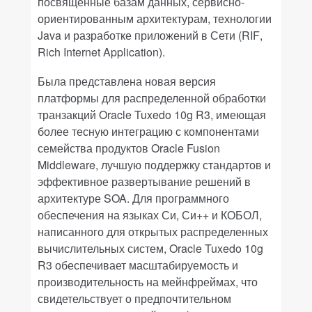
посвященные базам данных, сервисно-
ориентированным архитектурам, технологии
Java
и разработке приложений в Сети (
RIF
,
Rich
Internet
Application
).
Была представлена новая версия
платформы для распределенной обработки
транзакций
Oracle
Tuxedo
10
g
R
3, имеющая
более тесную интеграцию с компонентами
семейства продуктов
Oracle
Fusion
Middleware
, лучшую поддержку стандартов и
эффективное развертывание решений в
архитектуре
SOA
. Для программного
обеспечения на языках Си, Си++ и КОБОЛ,
написанного для открытых распределенных
вычислительных систем,
Oracle
Tuxedo
10
g
R
3 обеспечивает масштабируемость и
производительность на мейнфреймах, что
свидетельствует о предпочтительном