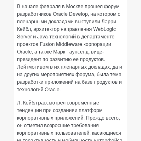
В начале февраля в Москве прошел форум
разработчиков
Oracle
Develop
, на котором с
пленарными докладами выступили Ларри
Кейбл, архитектор направления
WebLogic
Server
и
Java
-технологий в департаменте
проектов
Fusion
Middleware
корпорации
Oracle
, а также Марк Таунсенд, вице-
президент по развитию ее продуктов.
Лейтмотивом в их пленарных докладах, да и
на других мероприятиях форума, была тема
разработки приложений на базе продуктов и
технологий
Oracle
.
Л. Кейбл рассмотрел современные
тенденции при созданияи платформ
корпоративных приложений. Прежде всего,
он отметил возросшие требования
корпоративных пользователей, касающиеся
интерактивности и мобильности интерфейса,