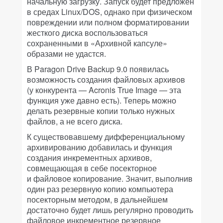
начальную загрузку. Запуск будет предложен
в средах Linux/DOS, однако при физическом
повреждении или полном форматировании
жесткого диска воспользоваться
сохраненными в «Архивной капсуле»
образами не удастся.
В Paragon Drive Backup 9.0 появилась
возможность создания файловых архивов
(у конкурента — Acronis True Image — эта
функция уже давно есть). Теперь можно
делать резервные копии только нужных
файлов, а не всего диска.
К существовавшему дифференциальному
архивированию добавилась и функция
создания инкрементных архивов,
совмещающая в себе посекторное
и файловое копирование. Значит, выполнив
один раз резервную копию компьютера
посекторным методом, в дальнейшем
достаточно будет лишь регулярно проводить
файловое инкрементное резервное