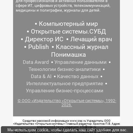
для профессионалов и активных пользователей в
сфере ИТ, цифровых устройств, телекоммуникаций,
медицины и полиграфии, журналы для детей.
Компьютерный мир
Открытые системы.СУБД
Директор ИС
Лечащий врач
Publish
Классный журнал
Понимашка
Data Award
Управление данными
Технологии бизнес-аналитики
Data & AI
Качество данных
Интеллектуальное предприятие
Управление бизнес-процессами
© ООО «Издательство «Открытые системы», 1992-
2026.
Средство массовой информации www.osp.ru Учредитель: ООО
«Издательство «Открытые системы» Главный редактор: Христов П.В. Адрес
электронной почты редакции: info@osp.ru
Мы используем cookie, чтобы сделать наш сайт удобнее для вас.
Телефон редакции: 7 (499) 703-18-54 Возрастная маркировка: 12+
Свидетельство о регистрации СМИ сетевого издания Эл.№ ФС77-62008 от