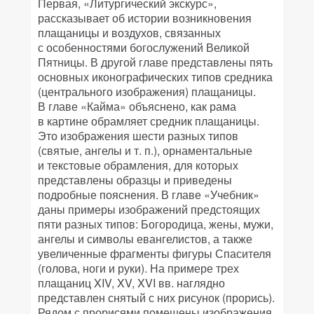
Первая, «Литургический экскурс»,
рассказывает об истории возникновения
плащаницы и воздухов, связанных
с особенностями богослужений Великой
Пятницы. В другой главе представлены пять
основных иконографических типов средника
(центрального изображения) плащаницы.
В главе «Кайма» объяснено, как рама
в картине обрамляет средник плащаницы.
Это изображения шести разных типов
(святые, ангелы и т. п.), орнаментальные
и текстовые обрамления, для которых
представлены образцы и приведены
подробные пояснения. В главе «Учебник»
даны примеры изображений предстоящих
пяти разных типов: Богородица, жены, мужи,
ангелы и символы евангелистов, а также
увеличенные фрагменты фигуры Спасителя
(голова, ноги и руки). На примере трех
плащаниц XIV, XV, XVI вв. наглядно
представлен снятый с них рисунок (прорись).
Рядом с прорисями помещены изображения