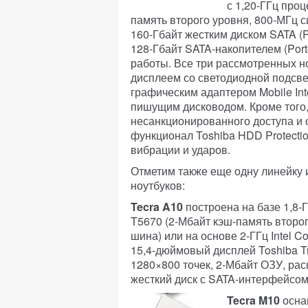
с 1,20-ГГц проц
память второго уровня, 800-МГц 
160-Гбайт жестким диском SATA (P
128-Гбайт SATA-накопителем (Port
работы. Все три рассмотренных 
дисплеем со светодиодной подсве
графическим адаптером Mobile Int
пишущим дисководом. Кроме того
несанкционированного доступа и 
функционал Toshiba HDD Protectio
вибрации и ударов.
Отметим также еще одну линейку и
ноутбуков:
Tecra A10
построена на базе 1,8-Г
T5670 (2-Мбайт кэш-память второ
шина) или на основе 2-ГГц Intel C
15,4-дюймовый дисплей Toshiba T
1280×800 точек, 2-Мбайт ОЗУ, ра
жесткий диск с SATA-интерфейсом
Tecra M10
оснащ