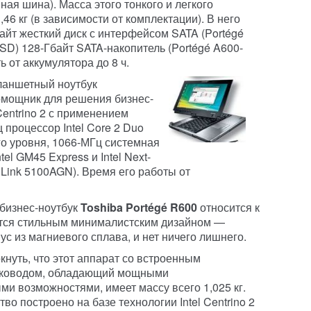
ная шина). Масса этого тонкого и легкого
,46 кг (в зависимости от комплектации). В него
айт жесткий диск с интерфейсом SATA (Portégé
SSD) 128-Гбайт SATA-накопитель (Portégé A600-
 от аккумулятора до 8 ч.
ланшетный ноутбук
мощник для решения бизнес-
Centrino 2 с применением
ц процессор Intel Core 2 Duo
го уровня, 1066-МГц системная
el GM45 Express и Intel Next-
Fi Link 5100AGN). Время его работы от
бизнес-ноутбук
Toshiba Portégé R600
относится к
ется стильным минималистским дизайном —
с из магниевого сплава, и нет ничего лишнего.
кнуть, что этот аппарат со встроенным
сководом, обладающий мощными
и возможностями, имеет массу всего 1,025 кг.
во построено на базе технологии Intel Centrino 2