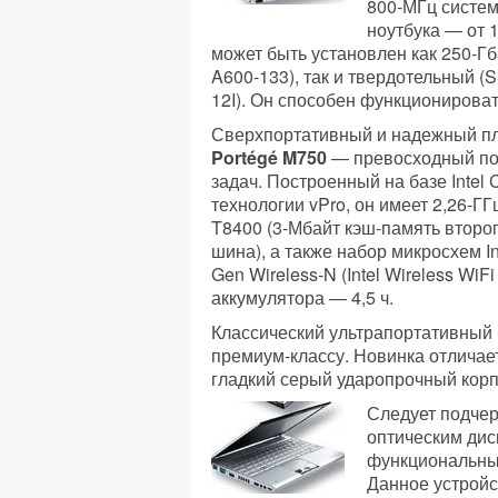
800-МГц систем
ноутбука — от 1
может быть установлен как 250-Гб
A600-133), так и твердотельный (
12I). Он способен функционировать
Сверхпортативный и надежный п
Portégé M750
— превосходный по
задач. Построенный на базе Intel 
технологии vPro, он имеет 2,26-ГГ
T8400 (3-Мбайт кэш-память второ
шина), а также набор микросхем Int
Gen Wireless-N (Intel Wireless Wi
аккумулятора — 4,5 ч.
Классический ультрапортативный 
премиум-классу. Новинка отлича
гладкий серый ударопрочный корпу
Следует подчер
оптическим ди
функциональным
Данное устройст