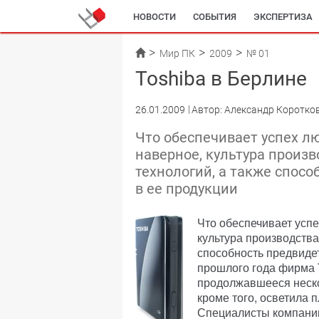
НОВОСТИ
СОБЫТИЯ
ЭКСПЕРТИЗА
Мир ПК
2009
№ 01
Toshiba в Берлине
26.01.2009
Автор: Александр Коротко
Что обеспечивает успех л
наверное, культура произ
технологий, а также спос
в ее продукции
Что обеспечивает усп
культура производства
способность предвидет
прошлого года фирма 
продолжавшееся нескол
кроме того, осветила 
Специалисты компании