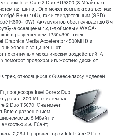
ессором Intel Core 2 Duo SU9300 (3-Мбайт кэш-
системная шина). Оно может комплектоваться как
ortégé R600-10U), так и твердотельным (SSD)
égé R600-10W). Аккумулятор обеспечивает до 8 ч
ноутбука оснащены 12,1-дюймовым WXGA-
ткой и разрешением 1280×800 точек,
el Graphics Media Accelerator 4500MHD и
, они хорошо защищены от
от некритичных механических воздействий. А
n помогает предохранить жесткие диски от
з трех, относящихся к бизнес-классу моделей
Гц процессора Intel Core 2 Duo
го уровня, 800-МГц системная
ore 2 Duo T5870. Она имеет
ruBrite с разрешением
сширяемое до 8 Мбайт, и
 емкостью 250 Гбайт;
ена 2,26-ГГц процессором Intel Core 2 Duo