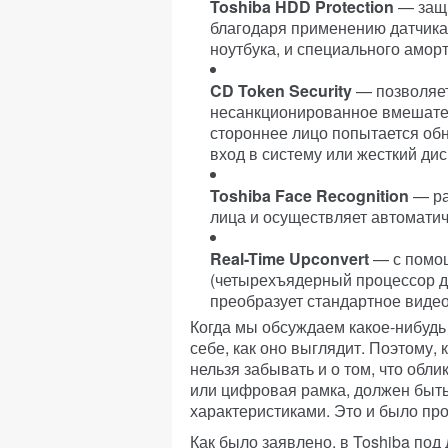
Toshiba HDD Protection
— защи
благодаря применению датчика 
ноутбука, и специального аморт
CD Token Security
— позволяет
несанкционированное вмешател
стороннее лицо попытается обн
вход в систему или жесткий диск
Toshiba Face Recognition
— ра
лица и осуществляет автоматич
Real-Time Upconvert
— с помощ
(четырехъядерный процессор д
преобразует стандартное видео
Когда мы обсуждаем какое-нибудь
себе, как оно выглядит. Поэтому,
нельзя забывать и о том, что обли
или цифровая рамка, должен быть
характеристиками. Это и было пр
Как было заявлено, в Toshiba по