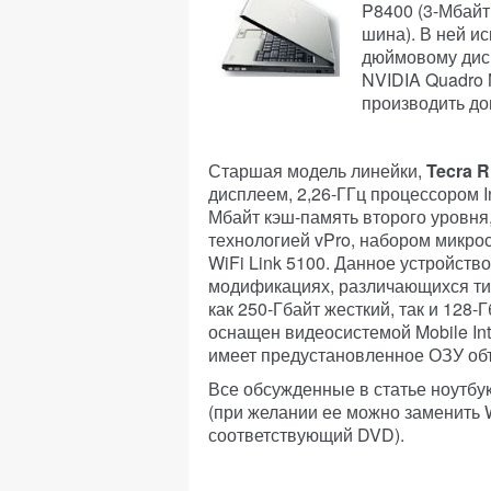
P8400 (3-Мбайт
шина). В ней ис
дюймовому дис
NVIDIA Quadro 
производить до
Старшая модель линейки,
Tecra 
дисплеем, 2,26-ГГц процессором In
Мбайт кэш-память второго уровня
технологией vPro, набором микросх
WiFi Link 5100. Данное устройств
модификациях, различающихся ти
как 250-Гбайт жесткий, так и 128-
оснащен видеосистемой Mobile I
имеет предустановленное ОЗУ объ
Все обсужденные в статье ноутбу
(при желании ее можно заменить W
соответствующий DVD).