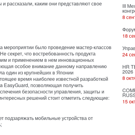
 и рассказали, каким они представляют свое
III М
конгр
8 сен
Фору
18 се
на мероприятии было проведение мастер-классов
Упра
 Не секрет, что востребованность продукта
24 се
очим и применением в нем инновационных
ляющая особое внимание данному направлению
HR T
2026
ала один из крупнейших в Японии
8 окт
стоящее время наиболее известной разработкой
iba EasyGuard, позволяющая получить
COMP
спечения безопасности управления, защиты и
RUSS
 интересных решений стоит отметить следующие:
15 ок
т подзаряжать мобильные устройства от
;