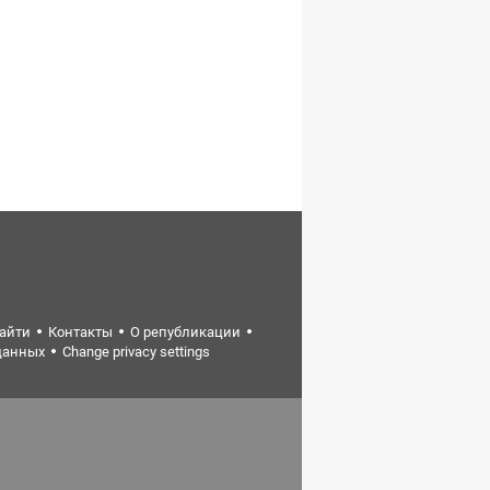
найти
Контакты
О републикации
данных
Change privacy settings