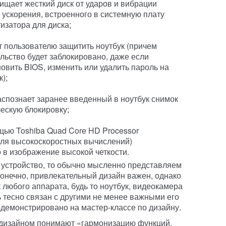
щает жесткий диск от ударов и вибрации
ускорения, встроенного в системную плату
изатора для диска;
 пользователю защитить ноутбук (причем
ьство будет заблокировано, даже если
овить BIOS, изменить или удалить пароль на
);
спознает заранее введенный в ноутбук снимок
ескую блокировку;
ью Toshiba Quad Core HD Processor
ля высокоскоростных вычислений)
 в изображение высокой четкости.
 устройство, то обычно мысленно представляем
 конечно, привлекательный дизайн важен, однако
к любого аппарата, будь то ноутбук, видеокамера
 тесно связан с другими не менее важными его
одемонстрировано на мастер-классе по дизайну.
д дизайном понимают «гармонизацию функций,