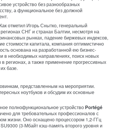
асивое устройство без разнообразных
сству, а функциональное без должной
ент.
 Как отметил Игорь Снытко, генеральный
регионах СНГ и странах Балтии, несмотря на
финансовых рынках, падение биржевых индексов,
ие стоимости капитала, компания оптимистично
ность основана на разработанной ею бизнес-
и в необходимых направлениях, поиск новых
 в регионах, а также применение прогрессивных
их базе.
новинкам, представленным на мероприятии.
тересных ноутбуков и обсудим их основные
вное полнофункциональное устройство
Portégé
чено для требовательных профессионалов с
ом жизни. Оно оснащено процессором 1,2-ГГц
o SU9300 (3-Мбайт кэш-память второго уровня и