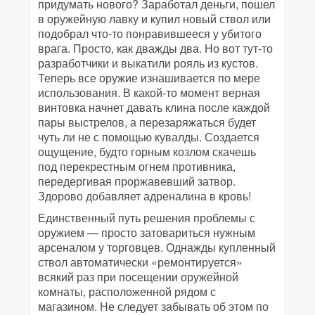
придумать нового? Заработал деньги, пошел
в оружейную лавку и купил новый ствол или
подобрал что-то понравившееся у убитого
врага. Просто, как дважды два. Но вот тут-то
разработчики и выкатили рояль из кустов.
Теперь все оружие изнашивается по мере
использования. В какой-то момент верная
винтовка начнет давать клина после каждой
пары выстрелов, а перезаряжаться будет
чуть ли не с помощью кувалды. Создается
ощущение, будто горным козлом скачешь
под перекрестным огнем противника,
передергивая проржавевший затвор.
Здорово добавляет адреналина в кровь!
Единственный путь решения проблемы с
оружием — просто затовариться нужным
арсеналом у торговцев. Однажды купленный
ствол автоматически «ремонтируется»
всякий раз при посещении оружейной
комнаты, расположенной рядом с
магазином. Не следует забывать об этом по