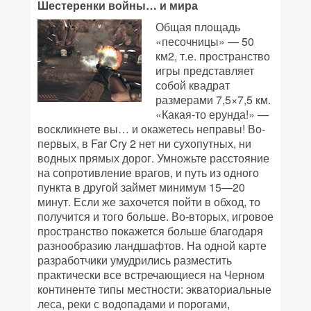
Шестеренки войны… и мира
Общая площадь
«песочницы» — 50
км2, т.е. пространство
игры представляет
собой квадрат
размерами 7,5×7,5 км.
«Какая-то ерунда!» —
воскликнете вы… и окажетесь неправы! Во-
первых, в Far Cry 2 нет ни сухопутных, ни
водных прямых дорог. Умножьте расстояние
на сопротивление врагов, и путь из одного
пункта в другой займет минимум 15—20
минут. Если же захочется пойти в обход, то
получится и того больше. Во-вторых, игровое
пространство покажется больше благодаря
разнообразию ландшафтов. На одной карте
разработчики умудрились разместить
практически все встречающиеся на Черном
континенте типы местности: экваториальные
леса, реки с водопадами и порогами,