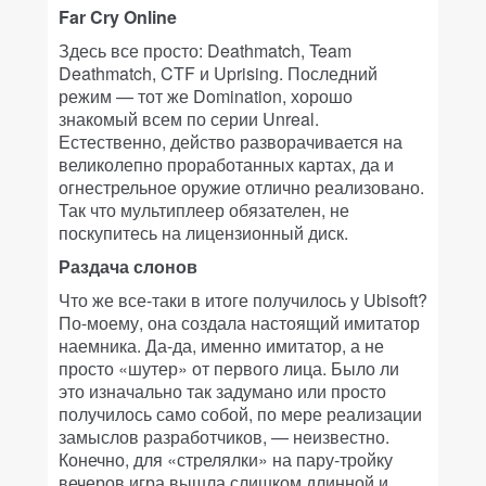
Far Cry Online
Здесь все просто: Deathmatch, Team
Deathmatch, CTF и Uprising. Последний
режим — тот же Domination, хорошо
знакомый всем по серии Unreal.
Естественно, действо разворачивается на
великолепно проработанных картах, да и
огнестрельное оружие отлично реализовано.
Так что мультиплеер обязателен, не
поскупитесь на лицензионный диск.
Раздача слонов
Что же все-таки в итоге получилось у Ubisoft?
По-моему, она создала настоящий имитатор
наемника. Да-да, именно имитатор, а не
просто «шутер» от первого лица. Было ли
это изначально так задумано или просто
получилось само собой, по мере реализации
замыслов разработчиков, — неизвестно.
Конечно, для «стрелялки» на пару-тройку
вечеров игра вышла слишком длинной и