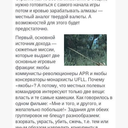
нужно готовиться с самого начала игры
потом и кровью зарабатывать алмазы —
местный аналог твердой валюты. А
возможностей для этого будет
предостаточно.
Первый, основной
источник дохода —
сюжетные миссии,
которые выдают две
основные игровые
фракции: якобы
коммунисты-революционеры APR и якобы
консерваторы-монархисты UFLL. Почему
«якобы»? А потому, что местных полевых
командиров интересуют только две вещи:
власть и те самые камешки. Как говорилось в
одном фильме: «Мне и того, и другого, и
желательно побольше!» Задания для обеих
группировок не блещут разнообразием:
взорвать, украсть, убить, сжечь, т.е. тем или
иным образом навредить конкуренту в