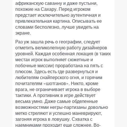
африканскую саванну и даже пустыни,
похожие на Сахару. Перед игроком
предстает исключительно аутентичная и
привлекательная картина. Описывать ее
словами бесполезно, лучше увидеть на
экране.
Раз уж зашла речь о географии, следует
отметить великолепную работу дизайнеров
уровней. Каждая особенная локация (в таких
местах игрок выполняет сюжетные и
побочные миссии) проработана на пять с
плюсом. Здесь есть где развернуться и
любителям снайперского огня, и горячим
почитателям «шотганов». Никто, кроме
врага, не ограничивает игрока в выборе
тактики. А противник в игре действует
весьма умно. Даже самые обделенные
возможностями негры-партизаны довольно
метко стреляют и успешно маневрируют,
загоняя игрока в ловушку. Схватка с
наемниками проходит еще сложнее. Во-