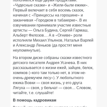
«Чудесные сказки» и «Жили-были ежики».
Первый включает в себя восемь сказок,
начиная с «Принцессы на горошине» и
заканчивая «Городком в табакерке». В их
озвучивании принимали участие известные
артисты — Ольга Будина, Сергей Гармаш,
Альберт Филозов… А в «Огниве» роли
исполняли Михаил Ульянов, Наталья Варлей
и Александр Леньков (да простят меня
неупомянутые).
На втором диске собраны сказки известного
детского писателя Андрея Усачева. В них
рассказывается о жизни ежей, зайцев, белок,
хомяков («кого там только нет, в этом не-
очень-дремучем лесу»). У любопытного
ежика Вовки — своя жизнь, у его друга
Лягуха — своя, у бельчат — своя… Словом,
читайте, т.е. слушайте!
В помощь кадровикам