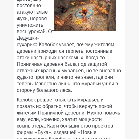
постоянно
атакуют злые
жуки, норовя
уничтожить
весь урожай. От
Дедушки-
сухарика Колобок узнает, почему жителям
деревни приходится терпеть постоянные
атаки настырных насекомых. Когда-то
Пряничная деревня была под защитой
отважных красных муравьев, но те внезапно
куда-то пропали, и никто не знает, где они
теперь. Известно лишь, что муравьи ушли в
сторону большого леса.
Колобок решает отыскать муравьев и
позвать их обратно, чтобы вернуть покой
жителям Пряничной деревни. Нужно помочь
ему, если, конечно, хватит мощности
компьютера. Как и большинство проектов
фирмы «Бука», издавшей «Новые
приключения Колобка», эта игра весьма