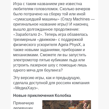
Игра с таким названием уже известна
любителям головоломок. Сколько вечеров
было потрачено на сборку той или иной
«сумасшедшей машины» (Crazy Machines —
оригинальное название игры)! И наконец
вышло долгожданное продолжение:
«Заработало 2». Теперь игра обзавелась
трехмерным «движком» с поддержкой
физического ускорителя Ageia PhysX, а
также новыми заданиями, приборами и
механизмами. Сможете ли вы запустить
электромотор пятью кубиками льда или
устроить лазерное шоу с помощью лишь
одного мяча для боулинга?
Эту версию игры, как и предыдущую,
сделала доступной для россиян компания
«МедиаХауз».
Новые приключения Колобка
Пряничную
деревушку