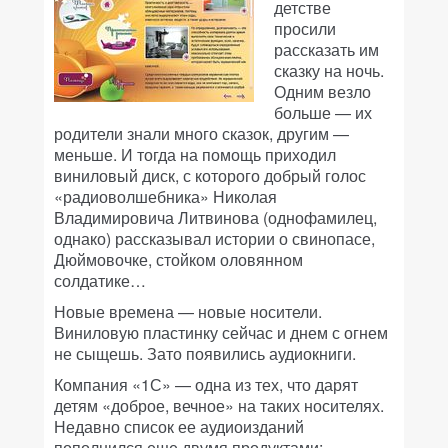
детстве
просили
рассказать им
сказку на ночь.
Одним везло
больше — их
родители знали много сказок, другим —
меньше. И тогда на помощь приходил
виниловый диск, с которого добрый голос
«радиоволшебника» Николая
Владимировича Литвинова (однофамилец,
однако) рассказывал истории о свинопасе,
Дюймовочке, стойком оловянном
солдатике…
Новые времена — новые носители.
Виниловую пластинку сейчас и днем с огнем
не сыщешь. Зато появились аудиокниги.
Компания «1С» — одна из тех, что дарят
детям «доброе, вечное» на таких носителях.
Недавно список ее аудиоизданий
пополнился еще двумя продуктами: