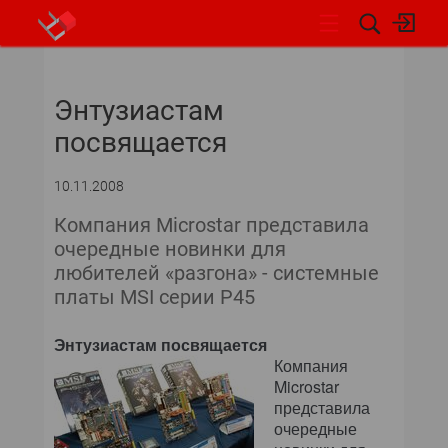
НОВОСТИ
Энтузиастам
СОБЫТИЯ
посвящается
ЭКСПЕРТИЗА
10.11.2008
ПОДПИСКА
Компания Microstar представила
очередные новинки для
НОВОСТИ
любителей «разгона» - системные
платы MSI серии P45
АРХИВ
Энтузиастам посвящается
ОБЗОРЫ И РЕЙТИНГИ
Компания
Microstar
представила
ПО И СЕРВИСЫ
очередные