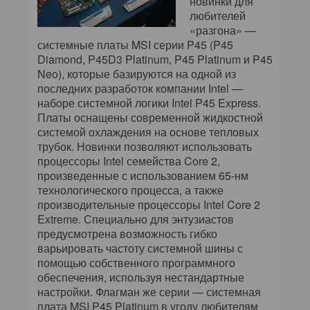
новинки для
любителей
«разгона» —
системные платы MSI серии P45 (P45
Diamond, P45D3 Platinum, P45 Platinum и P45
Neo), которые базируются на одной из
последних разработок компании Intel —
наборе системной логики Intel P45 Express.
Платы оснащены современной жидкостной
системой охлаждения на основе тепловых
трубок. Новинки позволяют использовать
процессоры Intel семейства Core 2,
произведенные с использованием 65-нм
технологического процесса, а также
производительные процессоры Intel Core 2
Extreme. Специально для энтузиастов
предусмотрена возможность гибко
варьировать частоту системной шины с
помощью собственного программного
обеспечения, используя нестандартные
настройки. Флагман же серии — системная
плата MSI P45 Platinum в угоду любителям