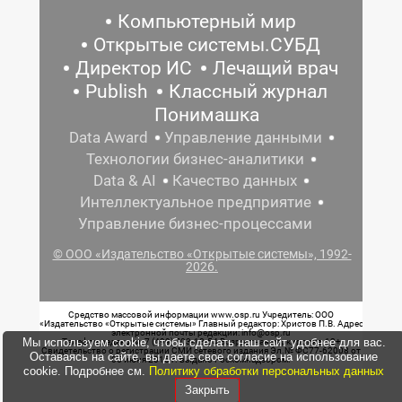
Компьютерный мир
Открытые системы.СУБД
Директор ИС
Лечащий врач
Publish
Классный журнал
Понимашка
Data Award
Управление данными
Технологии бизнес-аналитики
Data & AI
Качество данных
Интеллектуальное предприятие
Управление бизнес-процессами
© ООО «Издательство «Открытые системы», 1992-
2026.
Средство массовой информации www.osp.ru Учредитель: ООО
«Издательство «Открытые системы» Главный редактор: Христов П.В. Адрес
электронной почты редакции: info@osp.ru
Мы используем cookie, чтобы сделать наш сайт удобнее для вас.
Телефон редакции: 7 (499) 703-18-54 Возрастная маркировка: 12+
Свидетельство о регистрации СМИ сетевого издания Эл.№ ФС77-62008 от
Оставаясь на сайте, вы даете свое согласие на использование
05 июня 2015 г. выдано Роскомнадзором.
cookie. Подробнее см.
Политику обработки персональных данных
Закрыть