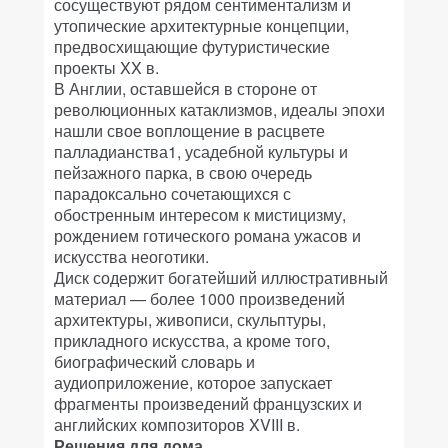
сосуществуют рядом сентиментализм и
утопические архитектурные концепции,
предвосхищающие футуристические
проекты XX в.
В Англии, оставшейся в стороне от
революционных катаклизмов, идеалы эпохи
нашли свое воплощение в расцвете
палладианства1, усадебной культуры и
пейзажного парка, в свою очередь
парадоксально сочетающихся с
обостренным интересом к мистицизму,
рождением готического романа ужасов и
искусства неоготики.
Диск содержит богатейший иллюстративный
материал — более 1000 произведений
архитектуры, живописи, скульптуры,
прикладного искусства, а кроме того,
биографический словарь и
аудиоприложение, которое запускает
фрагменты произведений французских и
английских композиторов XVIII в.
Решения для дома