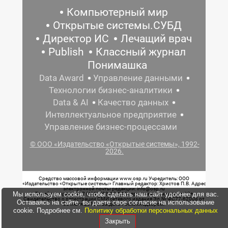
Компьютерный мир
Открытые системы.СУБД
Директор ИС
Лечащий врач
Publish
Классный журнал
Понимашка
Data Award
Управление данными
Технологии бизнес-аналитики
Data & AI
Качество данных
Интеллектуальное предприятие
Управление бизнес-процессами
© ООО «Издательство «Открытые системы», 1992-
2026.
Средство массовой информации www.osp.ru Учредитель: ООО
«Издательство «Открытые системы» Главный редактор: Христов П.В. Адрес
электронной почты редакции: info@osp.ru
Мы используем cookie, чтобы сделать наш сайт удобнее для вас.
Телефон редакции: 7 (499) 703-18-54 Возрастная маркировка: 12+
Свидетельство о регистрации СМИ сетевого издания Эл.№ ФС77-62008 от
Оставаясь на сайте, вы даете свое согласие на использование
05 июня 2015 г. выдано Роскомнадзором.
cookie. Подробнее см.
Политику обработки персональных данных
Закрыть