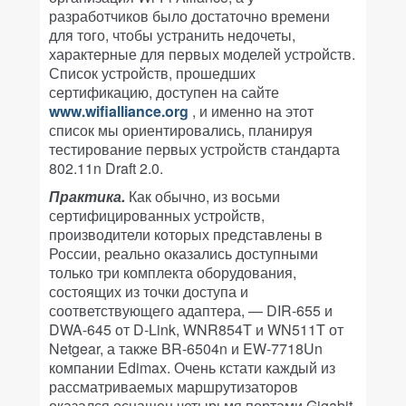
разработчиков было достаточно времени
для того, чтобы устранить недочеты,
характерные для первых моделей устройств.
Список устройств, прошедших
сертификацию, доступен на сайте
www.wifialliance.org
, и именно на этот
список мы ориентировались, планируя
тестирование первых устройств стандарта
802.11n Draft 2.0.
Практика.
Как обычно, из восьми
сертифицированных устройств,
производители которых представлены в
России, реально оказались доступными
только три комплекта оборудования,
состоящих из точки доступа и
соответствующего адаптера, — DIR-655 и
DWA-645 от D-Link, WNR854T и WN511T от
Netgear, а также BR-6504n и EW-7718Un
компании Edimax. Очень кстати каждый из
рассматриваемых маршрутизаторов
оказался оснащен четырьмя портами Gigabit