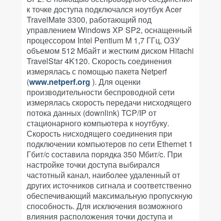
к точке доступа подключался ноутбук Acer
TravelMate 3300, работающий под
управлением Windows XP SP2, оснащенный
процессором Intel Pentium M 1,7 ГГц, ОЗУ
объемом 512 Мбайт и жестким диском Hitachi
TravelStar 4K120. Скорость соединения
измерялась с помощью пакетa Netperf
(
www.netperf.org
). Для оценки
производительности беспроводной сети
измерялась скорость передачи нисходящего
потока данных (downlink) TCP/IP от
стационарного компьютера к ноутбуку.
Скорость нисходящего соединения при
подключении компьютеров по сети Ethernet 1
Гбит/c составила порядка 350 Мбит/c. При
настройке точки доступа выбирался
частотный канал, наиболее удаленный от
других источников сигнала и соответственно
обеспечивающий максимальную пропускную
способность. Для исключения возможного
влияния расположения точки доступа и