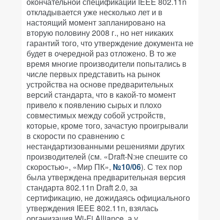
окончательной спецификации IEEE 802.11n
откладывается уже несколько лет и в
настоящий момент запланировано на
вторую половину 2008 г., но нет никаких
гарантий того, что утверждение документа не
будет в очередной раз отложено. В то же
время многие производители попытались в
числе первых представить на рынок
устройства на основе предварительных
версий стандарта, что в какой-то момент
привело к появлению сырых и плохо
совместимых между собой устройств,
которые, кроме того, зачастую проигрывали
в скорости по сравнению с
нестандартизованными решениями других
производителей (см. «Draft-N:не спешите со
скоростью», «Мир ПК»,
№10/06
). С тех пор
была утверждена предварительная версия
стандарта 802.11n Draft 2.0, за
сертификацию, не дожидаясь официального
утверждения IEEE 802.11n, взялась
организация Wi-Fi Alliance, а у