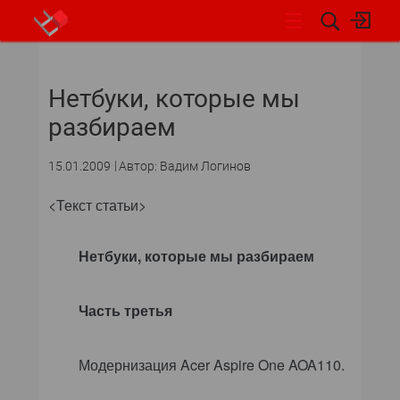
НОВОСТИ
Нетбуки, которые мы
СОБЫТИЯ
разбираем
ЭКСПЕРТИЗА
15.01.2009
Автор: Вадим Логинов
ПОДПИСКА
<Текст статьи>
НОВОСТИ
Нетбуки, которые мы разбираем
АРХИВ
Часть третья
ОБЗОРЫ И РЕЙТИНГИ
Модернизация
Acer
Aspire
One
AOA
110.
ПО И СЕРВИСЫ