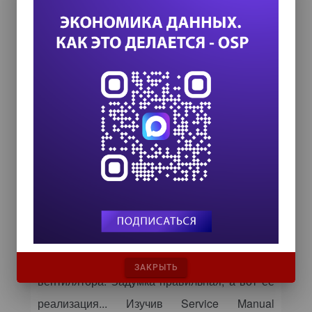
Модернизированная система
охлаждения
Теперь пару слов об охлаждении. Эта
система представляет собой алюминиевый
профиль, размещенный на кристаллах ЦПУ
и южного моста (ЮМ), по центру которого
направлен поток воздуха, поступающий от
ЗАКРЫТЬ
вентилятора. Задумка правильная, а вот ее
реализация... Изучив Service Manual