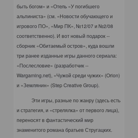
быть богом» и «Отель «У погибшего
альпиниста» (см. «Новости обучающего и
игрового ПО», «Мир ПК», №12/07 и №2/08
соответственно). И вот новый подарок --
сборник «Обитаемый остров», куда вошли
три ранее изданные игры данного сериала:
«Послесловие» (разработчик --
Wargaming.net), «Чужой среди чужих» (
Orion
)
и «Землянин» (
Step
Creative
Group
).
Эти игры, разные по жанру (здесь есть
и стратегия, и «стрелялка» от первого лица),
переносят в фантастический мир
знаменитого романа братьев Стругацких.